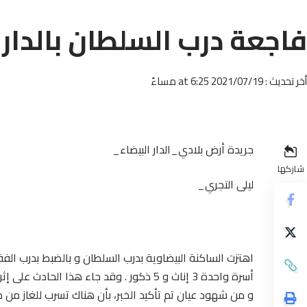
فاجعة درب السلطان بالدار 
أخر تحديث : 2021/07/19 at 6:25 مساءً
جريدة أرض بلادي_الدار البيضاء_
شاركها
ليلى التجري_
أسرة واحدة 3 إناث و 5 ذكور . وقد جاء هذا الحادث على إثر إشعال أب لشمعة بغية أداء صلاة الفجر وعدم إيقاظ أفراد العائلة.
و من شهود عيان تم تأكيد الخبر، بأن هناك تسرب للغاز من د