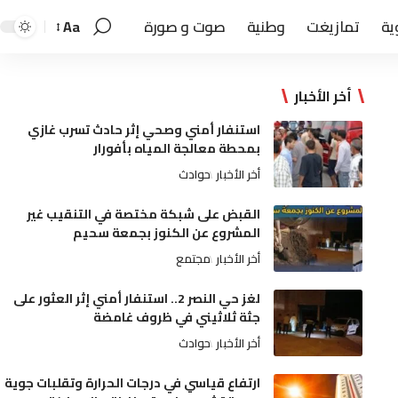
ية
تمازيغت
وطنية
صوت و صورة
Aa
أخر الأخبار
استنفار أمني وصحي إثر حادث تسرب غازي
بمحطة معالجة المياه بأفورار
أخر الأخبار
حوادث
القبض على شبكة مختصة في التنقيب غير
المشروع عن الكنوز بجمعة سحيم
أخر الأخبار
مجتمع
لغز حي النصر 2.. استنفار أمني إثر العثور على
جثة ثلاثيني في ظروف غامضة
أخر الأخبار
حوادث
ارتفاع قياسي في درجات الحرارة وتقلبات جوية