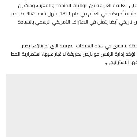
لى العلاقة العريقة بين الولايات المتحدة والمغرب. وحيث إن
المفوضية التي منحها السلطان مولاي سليمان كانت أول تمثيلية أمريكية في العالم في عام 1821، فهل توجد هناك طريقة
 تاريخي أيضا يتمثل في الاعتراف الأمريكي الرسمي بالسيادة
 يوم مشهود يؤرخ للحظة لا تنسى في هذه العلاقات العريقة التي تم بناؤها بصبر
ؤكد إدارة الرئيس جو بايدن بطريقة لا غبار عليها، استمرارية الخط
ها الاستراتيجي.