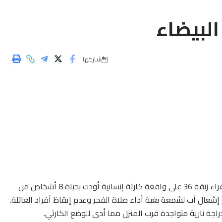
البيضاء
شاركها
اهتزت الساكنة البيضاوية بدرب السلطان و بالضبط بدرب الفقراء زنقة 36 على واقعة كارثة إنسانية أودت بحياة 8 أشخاص من
راجة نارية متواجدة قرب المنزل مما أدى للوضع الكارثي.