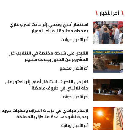
أخر الأخبار
استنفار أمني وصحي إثر حادث تسرب غازي
بمحطة معالجة المياه بأفورار
أخر الأخبار
حوادث
القبض على شبكة مختصة في التنقيب غير
المشروع عن الكنوز بجمعة سحيم
أخر الأخبار
مجتمع
لغز حي النصر 2.. استنفار أمني إثر العثور على
جثة ثلاثيني في ظروف غامضة
أخر الأخبار
حوادث
ارتفاع قياسي في درجات الحرارة وتقلبات جوية
رعدية تشهدها عدة مناطق بالمملكة
أخر الأخبار
وطنية