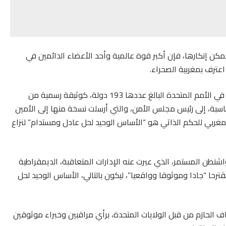
كن إنكارها، فإن أكبر قوة عالمية وأحد الأعضاء الدائمين في
اعترف بمغربية الصحراء.
ومباشرة بعد ذلك تم توزيع نص الإعلان على الدول الأعضاء في الأمم المتحدة البالغ عددها 193 دولة، كوثيقة رسمية من
اسبة، إلى رئيس مجلس الأمن، والتي أرسلت نسخة منها إلى الأمين
المغربي للحكم الذاتي هو “الأساس الوحيد لحل عادل ومستدام” لنزاع
نطن المستمر، الذي عبرت عنه الإدارات المتعاقبة، الديمقراطية
ترحا “جادا وموثوقا وواقعيا”، ليكون بالتالي، الأساس الوحيد لحل
الحازم من قبل الولايات المتحدة، برأي مراقبين وخبراء موثوقين