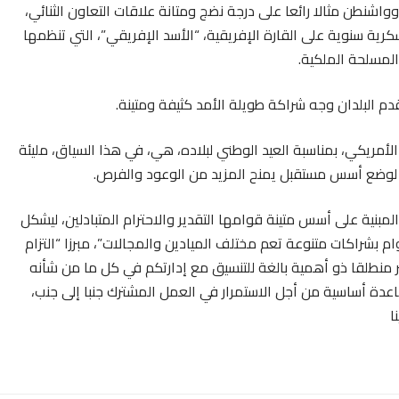
اشنطن مثالا رائعا على درجة نضج ومتانة علاقات التعاون الثنائي،
رية سنوية على القارة الإفريقية، “الأسد الإفريقي”، التي تنظمها
المسلحة الملكية.
يقدم البلدان وجه شراكة طويلة الأمد كثيفة ومتينة.
 الأمريكي، بمناسبة العيد الوطني لبلاده، هي، في هذا السياق، مليئة
ر لوضع أسس مستقبل يمنح المزيد من الوعود والفرص.
 المبنية على أسس متينة قوامها التقدير والاحترام المتبادلين، ليشكل
م بشراكات متنوعة تعم مختلف الميادين والمجالات”، مبرزا “التزام
تبر منطلقا ذو أهمية بالغة للتنسيق مع إدارتكم في كل ما من شأنه
اعدة أساسية من أجل الاستمرار في العمل المشترك جنبا إلى جنب،
ا