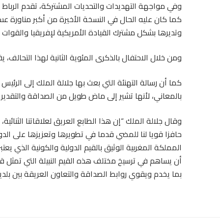
وفي مواجهة التهديدات والتحديات المشتركة، تقدم الرباط وو
كما كان عليه الحال في النسخة الأخيرة من أكبر مناورة عسك
وتديرها بشكل مشترك القيادة الأمريكية لإفريقيا والقوات 
ومن خلال الاحتفال بالذكرى المئوية الثانية لهذا التحالف، 
كما أن رسالة التهنئة التي بعث بها جلالة الملك إلى الرئيس
بالمعاني، لأنها تشير إلى ماض طويل من الصداقة والتقدي
وقال جلالة الملك “إن هذا الطابع العريق لعلاقاتنا الثنائية،
حافزا قويا لنا للمضي قدما في تطويرها وتعزيزها على الدوا
المملكة المغربية الوثيق بالقيم الدولية والكونية الذي يع
أن يساهم في ترسيخ مختلف هذه القيم النبيلة التي تمثل ق
بما يخدم ويقوي روابط الصداقة والتعاون العريقة بين بلدين