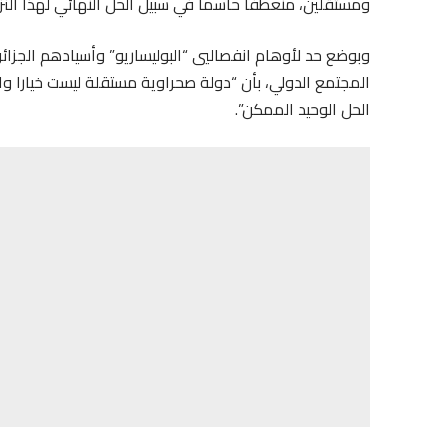
ومستقلين، منعطفا حاسما في سبيل الحل النهائي لهذا النز
وبوضع حد لأوهام انفصاليي “البوليساريو” وأسيادهم الجزائ
المجتمع الدولي، بأن “دولة صحراوية مستقلة ليست خيارا واق
الحل الوحيد الممكن”.