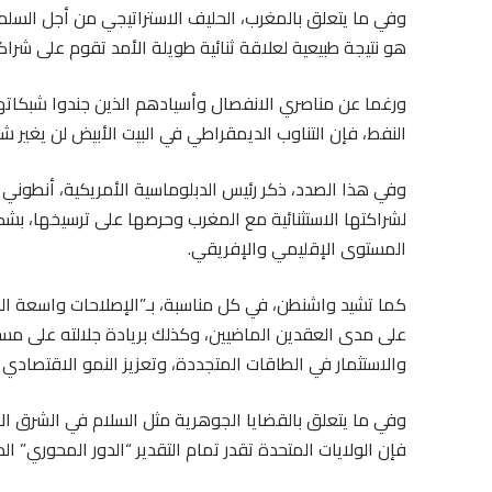
وفي ما يتعلق بالمغرب، الحليف الاستراتيجي من أجل السلم 
هو نتيجة طبيعية لعلاقة ثنائية طويلة الأمد تقوم على شر
ورغما عن مناصري الانفصال وأسيادهم الذين جندوا شبكات
النفط، فإن التناوب الديمقراطي في البيت الأبيض لن يغير 
وفي هذا الصدد، ذكر رئيس الدبلوماسية الأمريكية، أنطون
لشراكتها الاستثنائية مع المغرب وحرصها على ترسيخها، بشك
المستوى الإقليمي والإفريقي.
كما تشيد واشنطن، في كل مناسبة، بـ”الإصلاحات واسعة ا
على مدى العقدين الماضيين، وكذلك بريادة جلالته على مستو
والاستثمار في الطاقات المتجددة، وتعزيز النمو الاقتصادي و
وفي ما يتعلق بالقضايا الجوهرية مثل السلام في الشرق الأ
فإن الولايات المتحدة تقدر تمام التقدير “الدور المحوري” 