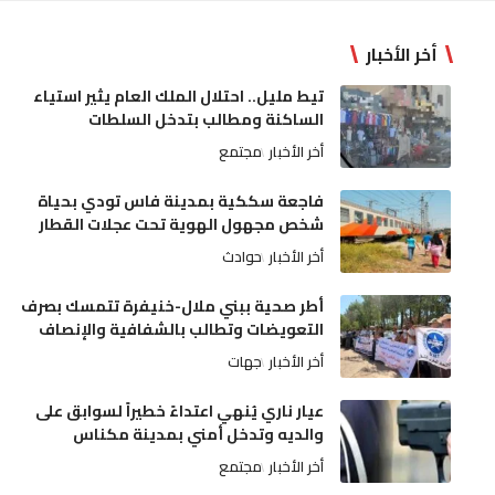
أخر الأخبار
تيط مليل.. احتلال الملك العام يثير استياء
الساكنة ومطالب بتدخل السلطات
أخر الأخبار
مجتمع
فاجعة سككية بمدينة فاس تودي بحياة
شخص مجهول الهوية تحت عجلات القطار
أخر الأخبار
حوادث
أطر صحية ببني ملال-خنيفرة تتمسك بصرف
التعويضات وتطالب بالشفافية والإنصاف
أخر الأخبار
جهات
عيار ناري يُنهي اعتداءً خطيراً لسوابق على
والديه وتدخل أمني بمدينة مكناس
أخر الأخبار
مجتمع