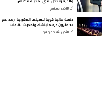
والديه وتدخل أمني بمدينة مكناس
أخر الأخبار
مجتمع
دفعة مالية قوية للسينما المغربية: رصد نحو
13 مليون درهم لإنشاء وتحديث القاعات
أخر الأخبار
ثقافة و فن