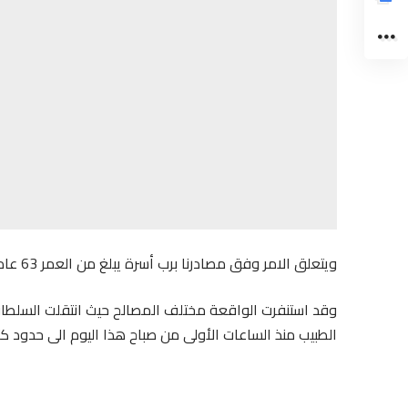
ويتعلق الامر وفق مصادرنا برب أسرة يبلغ من العمر 63 عاما، والذي، أقدم على الإنتحار شنقا بمنزله الكائن بحي اكنان
وقد استنفرت الواقعة مختلف المصالح حيث انتقلت السلطات 
الطبيب منذ الساعات الأولى من صباح هذا اليوم الى حدود ك