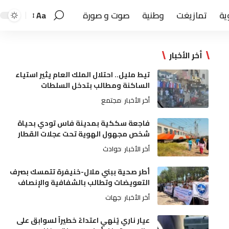
ية
تمازيغت
وطنية
صوت و صورة
Aa
أخر الأخبار
تيط مليل.. احتلال الملك العام يثير استياء
الساكنة ومطالب بتدخل السلطات
أخر الأخبار
مجتمع
فاجعة سككية بمدينة فاس تودي بحياة
شخص مجهول الهوية تحت عجلات القطار
أخر الأخبار
حوادث
أطر صحية ببني ملال-خنيفرة تتمسك بصرف
التعويضات وتطالب بالشفافية والإنصاف
أخر الأخبار
جهات
عيار ناري يُنهي اعتداءً خطيراً لسوابق على