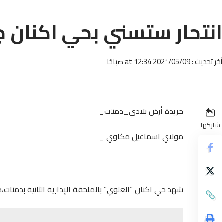
انتحار ستسني بحي اكنان ج
أخر تحديث : 2021/05/09 at 12:34 صباحًا
جريدة أرض بلادي_دمنات_
شاركها
مولاي اسماعيل مكاوي _
شهد حي اكنان “العلوي” بالملحقة الإدارية الثانية بدمنات،صباح اليوم (8 ماي)، على وقع انتحار شخ