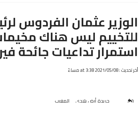
الوزير عثمان الفردوس لرئ
استمرار تداعيات جائحة في
أخر تحديث : 2021/05/08 at 3:38 مساءً
_ جريدة أرض بلادي _ المغرب_
شاركها
_ مصطفى مسلم _