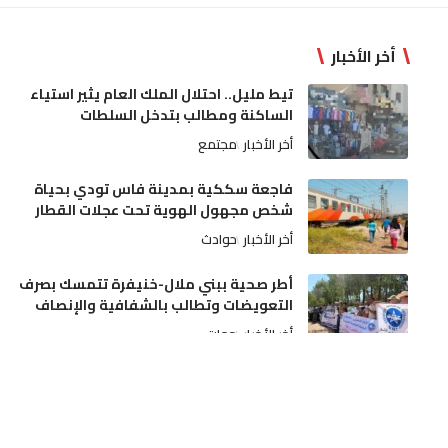
أخر الأخبار
تيط مليل.. احتلال الملك العام يثير استياء
الساكنة ومطالب بتدخل السلطات
أخر الأخبار
مجتمع
فاجعة سككية بمدينة فاس تودي بحياة
شخص مجهول الهوية تحت عجلات القطار
أخر الأخبار
حوادث
أطر صحية ببني ملال-خنيفرة تتمسك بصرف
التعويضات وتطالب بالشفافية والإنصاف
أخر الأخبار
جهات
عيار ناري يُنهي اعتداءً خطيراً لسوابق على
والديه وتدخل أمني بمدينة مكناس
أخر الأخبار
مجتمع