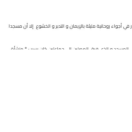
في أجواء روحانية مليئة بالإيمان و التدبر و الخشوع إلا أن مسجدا
ي المسجد و الذي فرق المصلين إلى جماعتين كان بسبب ° منشأة
حد المصلين بجرح غائر في رجله اليمنى .
ادل المصلون اللكمات و الضرب و الجرح لينتقل بعد أن ضاق بهم
اليد إلى رشق بالحجارة سقط خلالها 12 مصليا .
و أضافت مصادرنا أن عناصر الدرك الملكي تدخلوا فور توصلهم بالواقعة حيث عمدوا على إرجاع السكينة لبيت الله و اعتقال 3
لات ° ابن طفيل ° لوجود 5 منهم في حالة حرجة .
من التدخلات الأمنية اعتقل خلالها مجموعة من المجرمين و بائعي
لمبحوث عنهم وطنيا .