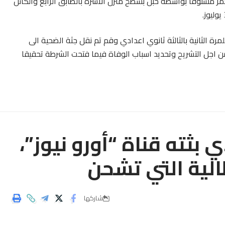
ياق عثر امس الاحد على طفل في 16 من العمر مشنوقا بواسطة حبل بسطح منزل الأسرة بالطابق الرابع والكائن
رة الثانية بالثالثة ثانوي اعدادي وقم تم نقل جثة الضحية الى
 اجل التشريح وتحديد اسباب الوفاة فيما فتحت الشرطة تحقيقا
بثته قناة “أورو نيوز”،
طالية التي تشحن
شاركها