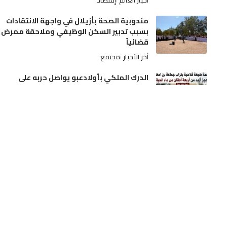
مندوبية الصحة بأزيلال في واجهة الانتقادات
بسبب تدبير السكن الوظيفي وملاحقة ممرض
قضائياً
أخر الأخبار
مجتمع
الدرك الملكي بأولادعبو يواصل حربه على
ترويج الممنوعات.. مداهمة ضيعة فلاحية
بتراب جماعة بن امعاشو وحجز أزيد من أربعة
أطنان من ماء الحياة
أخر الأخبار
مجتمع
الجديدة.. آلة درس الحمص تنهي حياة فلاح
بدوار الرياينة
أخر الأخبار
حوادث
تدخلات استباقية لفرق المديرية الإقليمية بن
امسيك، سيدي عثمان و مولاي رشيد
أخر الأخبار
مجتمع