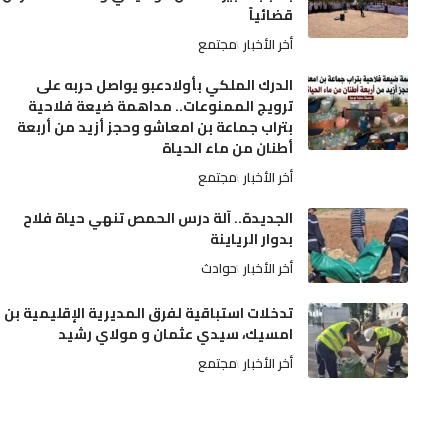
قضائياً
أخر الأخبار
مجتمع
الدرك الملكي بأولادعبو يواصل حربه على
ترويج الممنوعات.. مداهمة ضيعة فلاحية
بتراب جماعة بن امعاشو وحجز أزيد من أربعة
أطنان من ماء الحياة
أخر الأخبار
مجتمع
الجديدة.. آلة درس الحمص تنهي حياة فلاح
بدوار الرياينة
أخر الأخبار
حوادث
تدخلات استباقية لفرق المديرية الإقليمية بن
امسيك، سيدي عثمان و مولاي رشيد
أخر الأخبار
مجتمع