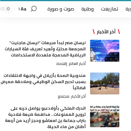
ية
تمازيغت
وطنية
صوت و صورة
Aa
أخر الأخبار
نيسان مصر تبدأ مبيعات “نيسان ماجنيت”
المجمعة محليًا، وتُعِيد تعريف فئة السيارات
الرياضية المدمجة متعددة الاستخدامات
أخبار العالم
إقتصاد
مندوبية الصحة بأزيلال في واجهة الانتقادات
بسبب تدبير السكن الوظيفي وملاحقة ممرض
قضائياً
أخر الأخبار
مجتمع
الدرك الملكي بأولادعبو يواصل حربه على
ترويج الممنوعات.. مداهمة ضيعة فلاحية
بتراب جماعة بن امعاشو وحجز أزيد من أربعة
أطنان من ماء الحياة