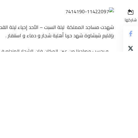
شاركها
شهدت مساجد المملكة ليلة السبت – الأحد إحياء ليلة القدر 
بإقليم شيشاوة شهد حربا أهلية شجار و دماء و استنفار .
و بحسب مصادرنا من عين المكان فإن الشجار المندلع ف
مائية ° و الذي نتج عنه إصابة أ
و زاد المصدر أن المسجد تحول إلى حلبة مصارعة حيث تب
المكان إلى خارج أسواره لتتحول الحرب من ضربات ب
أشخاص لهم علاقة بالموضوع كما سهروا على نقل المصابين إلى مستعج
تجدر الإشارة إلى أن ليلة القدر بالمغرب صادفت مجموعة 
المخدرات و ا