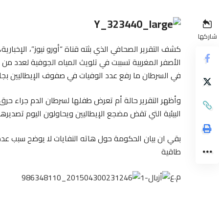
شاركها
كشف التقرير الصحافي الذي بثته قناة “أورو نيوز”، الإخبارية
الأصفر المغربية تسببت في تلويث المياه الجوفية لعدد من ا
في السرطان ما رفع عدد الوفيات في صفوف الإيطاليين بجانب
وأظهر التقرير حالة أم تعرض طفلها لسرطان الدم جراء حرق
البيئية التي تقض مضجع الإيطاليين ويحاولون اليوم تصديره
بقي ان بيان الحكومة حول هاته النفايات لا يوضح سبب عدم 
طاقية
م.ع