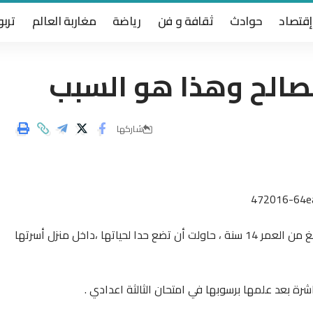
إقتصاد
حوادث
ثقافة و فن
رياضة
مغاربة العالم
تربو
بنصالح وهذا هو السبب
شاركها
افادت مصادر أرض بلادي من الفقيه بن صالح أن تلميذة تبلغ من العمر 14 سنة ، حاولت أن تضع حدا لحياتها ،داخل منزل أسرتها
ة بعد علمها برسوبها في امتحان الثالثة اعدادي .