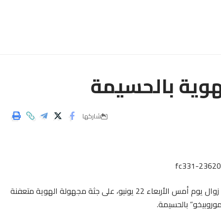
هوية بالحسيمة
شاركها
أفاد مصدر مطلع لأرض بلادي أن عدد من المواطنين عثروا زوال يوم أمس الأربعاء 22 يونيو، على جثة مجهولة الهوية متعفنة
وروبيخو” بالحسيمة.