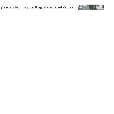
تدخلات استباقية لفرق المديرية الإقليمية بن
امسيك، سيدي عثمان و مولاي رشيد
أخر الأخبار
مجتمع
صدمة بفاس.. الحكم المخفف على أم أجبرت
طفليها وأخويهما على التسول وتجنيبها
السجن النافذ
أخر الأخبار
مجتمع
الجديدة: توقيف شخصين لصلتهما بجرائم
سرقة المنازل وتصريف المسروقات
أخر الأخبار
مجتمع