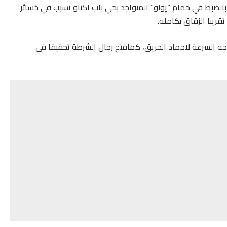
الضبط في حمام “پولو” المتواجد بحي باب اكناو تسبب في خسائر
قريبا الزقاق بكامله.
وجه السرعة لاخماد الحريق، كمافتح رجال الشرطة تحقيقا في