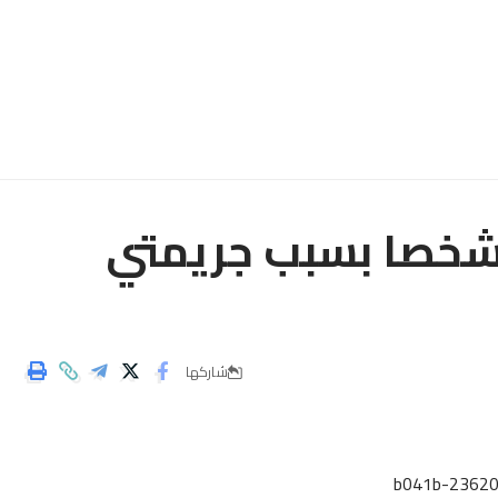
ناظور: توقيف حوالي 50 شخصا بسبب جريمتي
شاركها