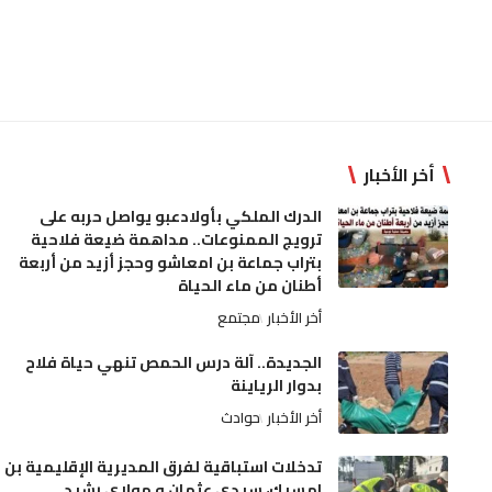
أخر الأخبار
الدرك الملكي بأولادعبو يواصل حربه على
ترويج الممنوعات.. مداهمة ضيعة فلاحية
بتراب جماعة بن امعاشو وحجز أزيد من أربعة
أطنان من ماء الحياة
أخر الأخبار
مجتمع
الجديدة.. آلة درس الحمص تنهي حياة فلاح
بدوار الرياينة
أخر الأخبار
حوادث
تدخلات استباقية لفرق المديرية الإقليمية بن
امسيك، سيدي عثمان و مولاي رشيد