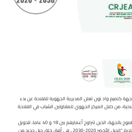
جهة كلميم واد نون تعلن المديرية الجهوية للفلاحة عن بدء
لاحية، من خلال المركز الجهوي للمقاولين الشباب في الفلاحة
ويعد هذا البرنامج بوابة هامة للفرص الموجهة للشباب الطموح بالجهة، الذين تتراوح أعمارهم بين 18 و 40 عاما، لتحويل
أفكارهم إلى واقع ملموس وناجح. ويأتي البرنامج ضمن مبادرة “الجيل الأخضر 2020-2030 ، في أفق خلق جيل جديد من