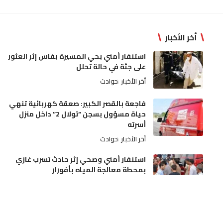
أخر الأخبار
استنفار أمني بحي المسيرة بفاس إثر العثور
على جثة في حالة تحلل
أخر الأخبار
حوادث
فاجعة بالقصر الكبير: صعقة كهربائية تنهي
حياة مسؤول بسجن “تولال 2” داخل منزل
أسرته
أخر الأخبار
حوادث
استنفار أمني وصحي إثر حادث تسرب غازي
بمحطة معالجة المياه بأفورار
أخر الأخبار
حوادث
القبض على شبكة مختصة في التنقيب غير
المشروع عن الكنوز بجمعة سحيم