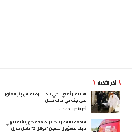
أخر الأخبار
استنفار أمني بحي المسيرة بفاس إثر العثور
على جثة في حالة تحلل
أخر الأخبار
حوادث
فاجعة بالقصر الكبير: صعقة كهربائية تنهي
حياة مسؤول بسجن “تولال 2” داخل منزل