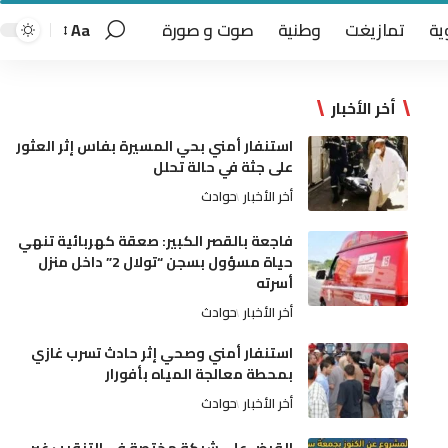
ية
تمازيغت
وطنية
صوت و صورة
Aa
أخر الأخبار
استنفار أمني بحي المسيرة بفاس إثر العثور
على جثة في حالة تحلل
أخر الأخبار
حوادث
فاجعة بالقصر الكبير: صعقة كهربائية تنهي
حياة مسؤول بسجن “تولال 2” داخل منزل
أسرته
أخر الأخبار
حوادث
استنفار أمني وصحي إثر حادث تسرب غازي
بمحطة معالجة المياه بأفورار
أخر الأخبار
حوادث