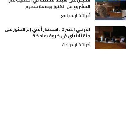
القبض على شبكة مختصة في التنقيب غير
المشروع عن الكنوز بجمعة سحيم
أخر الأخبار
مجتمع
لغز حي النصر 2.. استنفار أمني إثر العثور على
جثة ثلاثيني في ظروف غامضة
أخر الأخبار
حوادث