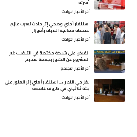
أسرته
أخر الأخبار
حوادث
استنفار أمني وصحي إثر حادث تسرب غازي
بمحطة معالجة المياه بأفورار
أخر الأخبار
حوادث
القبض على شبكة مختصة في التنقيب غير
المشروع عن الكنوز بجمعة سحيم
أخر الأخبار
مجتمع
لغز حي النصر 2.. استنفار أمني إثر العثور على
جثة ثلاثيني في ظروف غامضة
أخر الأخبار
حوادث