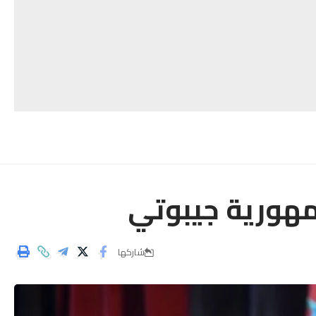
مهورية جيبوتي
شاركها