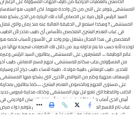
الخاصتين بالعمليات الجراحية من طرف الجهات المسؤولة على الرغم أن
ستشفى يتوفر على اثنين من كل واحدة منهما. لكن الغريب هو استفسار
السيد الرئيس لأول مرة عن الخصاص أثناء تلك الزيارة من الذي يشكو منه
مستشفى !! وهكذا استمع الى الحقيقة الغائبة عنه منذ زمان والتي تتمثل
في غياب العنصر البشري المتخصص بالأساس أي طبيب مخدر لأن الطبيب
لمتخصص في هذا المجال يشتغل يوم واحد في الأسبوع لأسباب تخصه هو
ده لأنه حسب ما يتم تداوله يريد من خلال تلك التصرفات تسريحه نهائيا من
لم الوظيفة ،،،، المشرفون على المستشفى يطالبون السيد الرئيس وغيره
من المسؤولين بجلب سكانير للمستشفى، تجهيز قسم الانعاش ،طبيب آخر
للتخدير ، طبيب للإنعاش ،طبيبة مولدة ، طبيبة للنساء طبيب جراح آخر وسيارة
لإسعاف مجهزة وكثير من النواقص الأخرى التي يشكو منها المستشفى
على مستوى التجهيز وبالخصوص العنصر البشري ،،،،،كما يطالبون بمحاربة
كلاب والقطط التي تغزو ليل نهار المستشفى وكذلك محاربة فيروس جديد
أبيض الذي أصاب مؤخرا الأشجار خوفا من أن ينتقل للإنسان الوادزمي في
ياب تام للقسم الصحي بجماعة وادي زم ، كما يطالبون بتوفير دواء مرض
السكري بالمستوصفات وفي المستشفى الرئيسي ،وهكذا بعد السماع
للمطالب اختزل السيد الرئيس جوابه أنه مستعد لصباغة الجدران والقيام
بعملية التسجيل أي تدوين المطالب وكفى المؤمنين شر القتال ، فهل