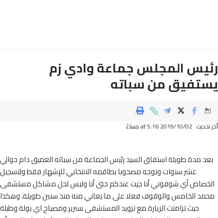
يس المجلس جماعة وادي زم
تفيق من سباته
2019/10/ at 5:16 مساءً
د مدة طويلة استفاق السيد رئيس الجماعة من سباته العميق دام حوالي
عشر سنوات وتوجه مصحوبا بطاقمه الانتخابي للإشهار فقط ولتسجيل
خصاص أي شوفوني أنا جيت عندكم حتى أنا وليس لحل مشاكل مستشفى
مد الخامس والوقوف فعلا على ما يعاني منه منذ سنين طويلة، وهكذا
حيث تزامنت الزيارة مع تزويد المستشفى بسرير ومصباح اي بولة وطبلة