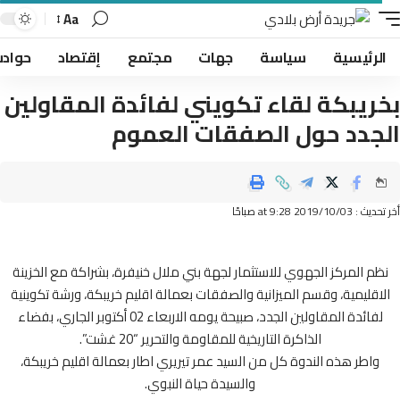
Aa
لرئيسية
سياسة
جهات
مجتمع
إقتصاد
حوادث
ريبكة لقاء تكويني لفائدة المقاولين
جدد حول الصفقات العموم
2019/10/ at 9:28 صباحًا
م المركز الجهوي للاستثمار لجهة بني ملال خنيفرة، بشراكة مع الخزينة
اقليمية، وقسم الميزانية والصفقات بعمالة اقليم خريبكة، ورشة تكوينية
لفائدة المقاولين الجدد، صبيحة يومه الاربعاء 02 أكتوبر الجاري، بفضاء
الذاكرة التاريخية للمقاومة والتحرير “20 غشت”.
واطر هذه الندوة كل من السيد عمر تيريري اطار بعمالة اقليم خريبكة،
والسيدة حياة النبوي.