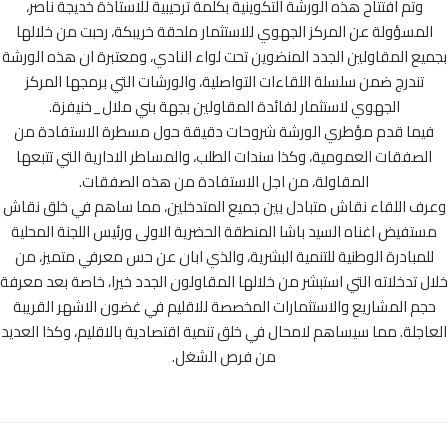
وتم افتتاح هذه الورشة التكوينية بكلمة ترحيبية للاستاذة خديجة ناصر،
لمسؤولة عن المركز الجهوي للاستثمار ملحقة خريبكة، رحبت من خلالها
يع المقاولين الجدد المنضوين تحت لواء النادي، ومعتبرة ان هذه الورشة
تندرج ضمن سلسلة اللقاءات التواصلية، والورشات التي برمجها المركز
الجهوي لاستثمار لفائدة المقاولين بجهة بني ملال_خنيفزة.
يما قدم مؤطري الورشة شروحات دقيقة حول مسطرة الاستفادة من
لصفقات العمومية، وكذا سندات الطلب، والمساطر الادارية التي تتبعها
المقاولة، من اجل الاستفادة من هذه الصفقات.
ف اللقاء نقاش متبادل بين جميع المتدخلين، مما ساهم في خلق نقاش
تفيض اغناه السيد باشا المنطقة الحضرية الاولى ورئيس اللجنة المحلية
لمبادرة الوطنية للتنمية البشرية، والذي ابان عن حس معرفي متميز، من
 تدخلاته التي استبشر من خلالها المقاولون الجدد خيرا، خاصة بعد معرفة
م المشاريع والاستثمارات المخصصة للاقليم في غضون الاشهر القريبة
اجلة. مما سيساهم لامحال في خلق تنمية اقتصادية بالاقليم، وكذا العديد
من فرص الشغل.