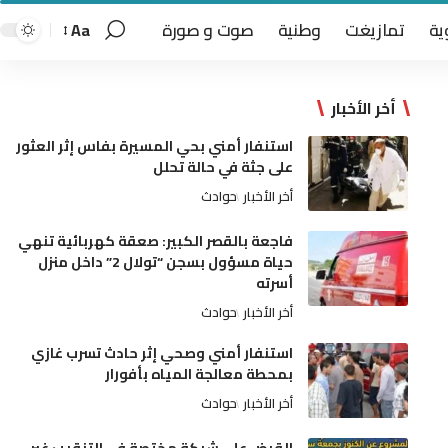
ية
تمازيغت
وطنية
صوت و صورة
Aa
أخر الأخبار
استنفار أمني بحي المسيرة بفاس إثر العثور
على جثة في حالة تحلل
أخر الأخبار
حوادث
فاجعة بالقصر الكبير: صعقة كهربائية تنهي
حياة مسؤول بسجن “تولال 2” داخل منزل
أسرته
أخر الأخبار
حوادث
استنفار أمني وصحي إثر حادث تسرب غازي
بمحطة معالجة المياه بأفورار
أخر الأخبار
حوادث