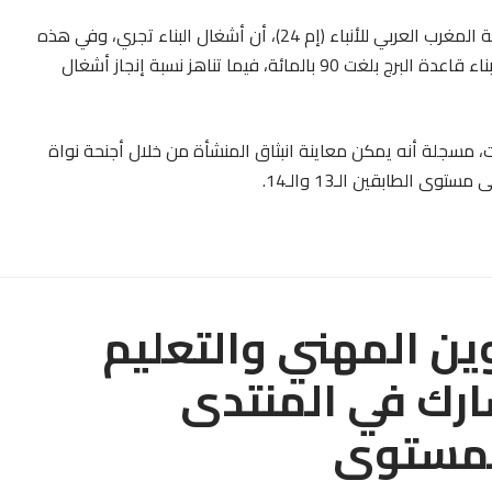
وأوضحت السيدة الحداوي، في تصريح للقناة الإخبارية لوكالة المغرب العربي للأنباء (إم 24)، أن أشغال البناء تجري، وفي هذه
المرحلة، بوتيرة ثابتة، مبرزة أن نسبة إنجاز الأشغال الكبرى لبناء قاعدة البرج بلغت 90 بالمائة، فيما تناهز نسبة إنجاز أشغال
ت، مسجلة أنه يمكن معاينة انبثاق المنشأة من خلال أجنحة نواة
وين المهني والتعليم
ارك في المنتدى
المستوى