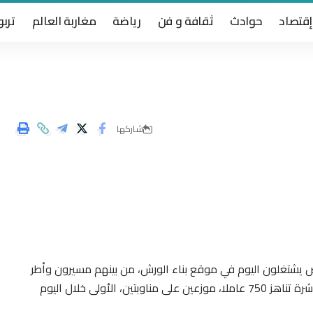
إقتصاد
حوادث
ثقافة و فن
رياضة
مغاربة العالم
تربو
شاركها
810 أشخاص يشتغلون اليوم في موقع بناء الورش، من بينهم مسيرون وأطر
ومهندسون ومهندسون معماريون، و أن اليد العاملة المباشرة تناهز 750 عاملا، موزعين على مناوبتين، الأولى خلال اليوم