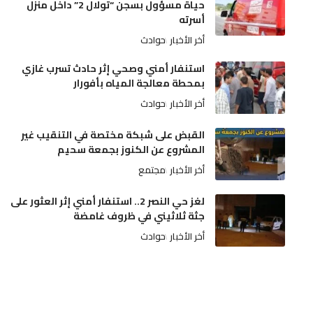
حياة مسؤول بسجن “تولال 2” داخل منزل
أسرته
أخر الأخبار
حوادث
استنفار أمني وصحي إثر حادث تسرب غازي
بمحطة معالجة المياه بأفورار
أخر الأخبار
حوادث
القبض على شبكة مختصة في التنقيب غير
المشروع عن الكنوز بجمعة سحيم
أخر الأخبار
مجتمع
لغز حي النصر 2.. استنفار أمني إثر العثور على
جثة ثلاثيني في ظروف غامضة
أخر الأخبار
حوادث