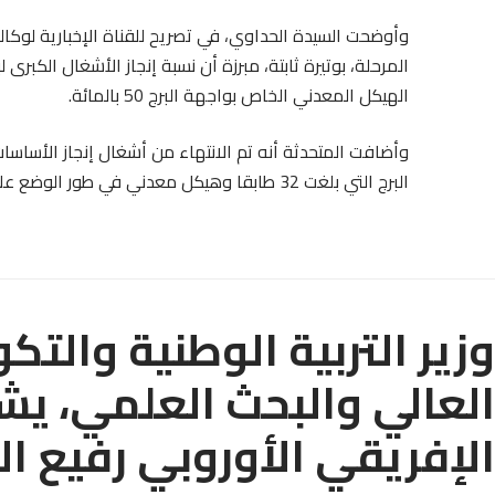
الهيكل المعدني الخاص بواجهة البرج 50 بالمائة.
وأضافت المتحدثة أنه تم الانتهاء من أشغال إنجاز الأساسا
البرج التي بلغت 32 طابقا وهيكل معدني في طور الوضع على مستوى الطابقين الـ13 والـ14.
وزير التربية الوطنية والتك
العالي والبحث العلمي، يش
الإفريقي الأوروبي رفيع 