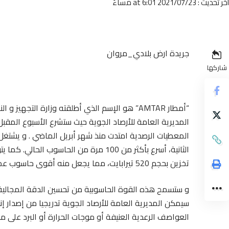
أخر تحديث : 2021/07/23 at 6:01 مساءً
جريدة ارض بلادي_مروان
شاركها
“أمطار AMTAR” هو الإسم الذي أطلقته وزارة التجه
المديرية العامة للأرصاد الجوية حيث ستشرع الأسبوع المقبل 
المعطيات الرصدية امتدت منذ شهر أبريل الماضي . و يشتغل
تخزين بحجم 520 تيرابايت، مما يجعل منه أقوى حاسوب عملاق على مستوى مراكز الأرصاد الجوية الأفريقية.
سيمكن المديرية العامة للأرصاد الجوية تدريجيا من إصدار إن
العواصف الرعدية العنيفة أو موجات الحرارة أو البرد على م