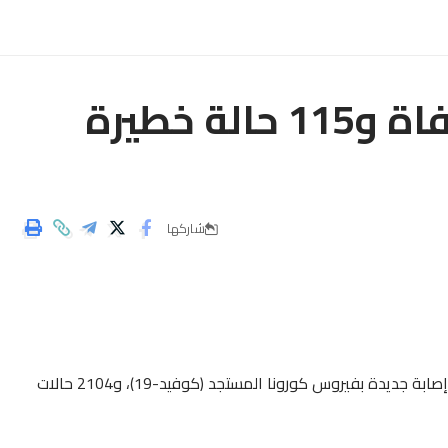
1910 إصابات جديدة و19 وفاة و115 حالة خطيرة
شاركها
أعلنت وزارة الصحة، اليوم الجمعة، عن تسجيل 1910 حالات إصابة جديدة بفيروس كورونا المستجد (كوفيد-19)، و2104 حالات