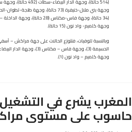
وجهة كلميم- واد نون (15 حالة).
وجهة كلميم – واد نون (1).
المغرب يشرع في التشغيل ا
حاسوب على مستوى مراكز ا