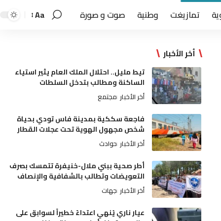
ية
تمازيغت
وطنية
صوت و صورة
Aa
أخر الأخبار
تيط مليل.. احتلال الملك العام يثير استياء
الساكنة ومطالب بتدخل السلطات
أخر الأخبار
مجتمع
فاجعة سككية بمدينة فاس تودي بحياة
شخص مجهول الهوية تحت عجلات القطار
أخر الأخبار
حوادث
أطر صحية ببني ملال-خنيفرة تتمسك بصرف
التعويضات وتطالب بالشفافية والإنصاف
أخر الأخبار
جهات
عيار ناري يُنهي اعتداءً خطيراً لسوابق على