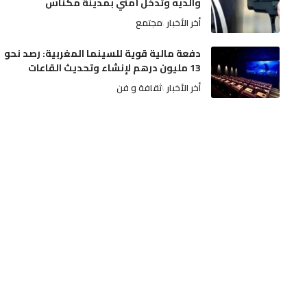
والديه وتدخل أمني بمدينة مكناس
أخر الأخبار
مجتمع
دفعة مالية قوية للسينما المغربية: رصد نحو
13 مليون درهم لإنشاء وتحديث القاعات
أخر الأخبار
ثقافة و فن