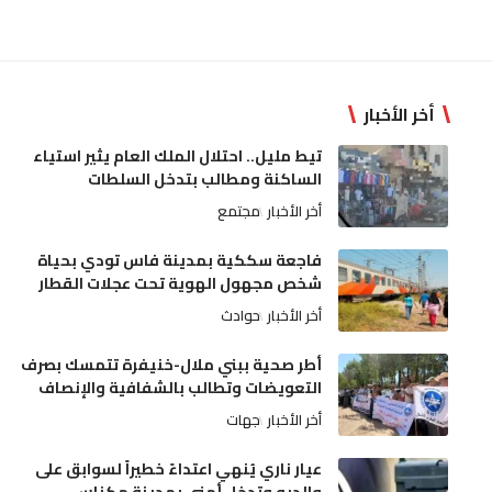
أخر الأخبار
تيط مليل.. احتلال الملك العام يثير استياء
الساكنة ومطالب بتدخل السلطات
أخر الأخبار
مجتمع
فاجعة سككية بمدينة فاس تودي بحياة
شخص مجهول الهوية تحت عجلات القطار
أخر الأخبار
حوادث
أطر صحية ببني ملال-خنيفرة تتمسك بصرف
التعويضات وتطالب بالشفافية والإنصاف
أخر الأخبار
جهات
عيار ناري يُنهي اعتداءً خطيراً لسوابق على