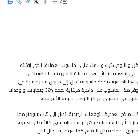
شاركها
يز و النقل و اللوجيستيك و الماء على الحاسوب العملاق الذي إقتنته
في تشغيله النهائي بعد عمليات اختبار و نقل للتطبيقات و
 هذا الحاسوب بقوة حاسوبية تصل إلى مليون مليار عملية في
الثانية، أسرع بأكثر من 100 مرة من الحاسوب الحالي. كما يتوفر هذا الحاسوب على ذاكرة مركزية بحجم 384 جيجابايت و وحدات
و ستسمح هذه القوة الحاسوبية من تحسين الدقة المجالية للنماذج العددية للتوقعات الرصدية لتصل إلى 1.5 كيلومتر مما
ذارات أتوماتيكية بالظواهر الرصدية القصوى كالأمطار الغزيرة،
ستوى الجماعة بدل الإقليم كما هو عليه الحال الآن.