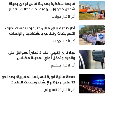
فاجعة سككية بمدينة فاس تودي بحياة
شخص مجهول الهوية تحت عجلات القطار
أخر الأخبار
حوادث
أطر صحية ببني ملال-خنيفرة تتمسك بصرف
التعويضات وتطالب بالشفافية والإنصاف
أخر الأخبار
جهات
عيار ناري يُنهي اعتداءً خطيراً لسوابق على
والديه وتدخل أمني بمدينة مكناس
أخر الأخبار
مجتمع
دفعة مالية قوية للسينما المغربية: رصد نحو
13 مليون درهم لإنشاء وتحديث القاعات
أخر الأخبار
ثقافة و فن