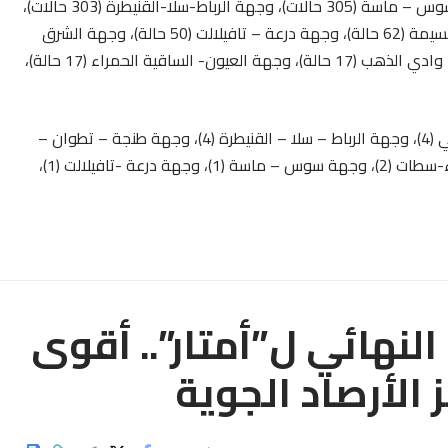
(514 حالة)، وجهة الدار البيضاء-سطات (492 حالة)، وجهة سوس – ماسة (305 حالات)، وجهة الرباط-سلا-القنيطرة (303 حالات)،
وجهة بني ملال-خنيفرة (73 حالة)، وجهة طنجة-تطوان-الحسيمة (62 حالة)، وجهة درعة – تافيلالت (50 حالة)، وجهة الشرق
(34 حالة)، وجهة فاس-مكناس (28 حالة)، وجهة الداخلة – وادي الذهب (17 حالة)، وجهة العيون- الساقية الحمراء (17 حالة)،
وبالنسبة للوفيات، فتتوزع الحالات على جهة مراكش – آسفي (4)، وجهة الرباط – سلا – القنيطرة (4)، وجهة طنجة – تطوان –
الحسيمة (3)، وجهة فاس – مكناس (3)، وجهة الدار البيضاء-سطات (2)، وجهة سوس – ماسة (1)، وجهة درعة -تافيلالت (1)،
لنهائي ل”أمتار”.. أقوى
لأرصاد الجوية