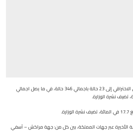
في حين يصل اجمالي هذه الحالات تحت التنفس الاصطناعي الاختراقي إلى 23 حالة باجمالي 346 حالة، في ما يصل اجمالي
لحالات المسجلة “التوزيع الجغرافي” خلال الـ24 ساعة الأخيرة عبر جهات المملكة، بين كل من: جهة مراكش – آسفي