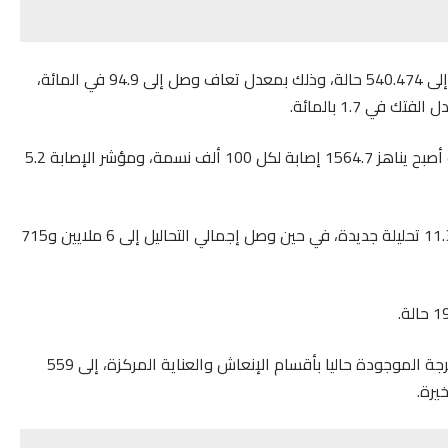
وأضافت وزارة الصحة أن مجموع حالات الشفاء التام وصل إلى 540.474 حالة، وذلك بمعدل تعاف وصل إلى 94.9 في المائة،
وحسب وزارة الصحة، فإن معدل الإصابة التراكمي بالمغرب أصبح يناهز 1564.7 إصابة لكل 100 ألف نسمة، ومؤشر الإصابة 5.2
وأبرزت الوزارة أن حصيلة التحاليل الجديدة المنجزة بلغت 11.312 تحليلة جديدة، في حين وصل إجمالي التحاليل إلى 6 ملايين و715
وحسب الوزارة، يصل العدد الإجمالي للحالات الخطيرة أو الحرجة الموجودة حاليا بأقسام الإنعاش والعناية المركزة، إلى 559