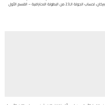
مساء اليوم الثلاثاء، على البساط الأخضر لـ”الملعب البلدي” ببركان، لحساب الجولة الـ23 من البطولة الاحترافية – القسم الأول