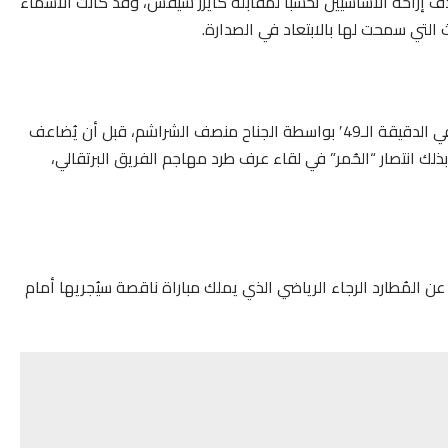
هدف إراحة الأساسيين تحسباً لمقابلة كايزر شيفس، وقد كانت الأسماء
ث التي سمحت لها بالابتعاد في الصدارة.
وافتتح أبناء المدرب التونسي فوزي البنزرتي حصة التسجيل في الدقيقة الـ49′ بواسطة الجناح منصف الشراشم، قبل أن يُضاعف
رجي النتيجة مع حلول الدقيقة الـ76’، مؤمِّناً بذلك انتصار “الحُمر” في لقاء عرف طرد مهاجم الفريق البرتقالي،
51 نقطة، بفارق ست نقاط عن المُطارد الرجاء الرياضي الذي يملك مباراة ناقصة سيُجريها أمام