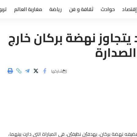
إقتصاد
حوادث
ثقافة و فن
رياضة
مغاربة العالم
تربو
د يتجاوز نهضة بركان خارج
الصدارة
شاركها
مضيفه نهضة بركان، بهدفيْن نظيفيْن، في المباراة التي دارت بينهما،