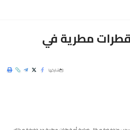
قطرات مطرية في
شاركها
شكل سحب منخفضة و كتل ضبابية أو قطرات مطرية جد خفيفة و ذلك