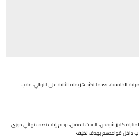
َد عَدّاد “فارس الشرق” عند النقطة الـ30 في المرتبة الخامسة، بعدما تكبَّد هزيمته الثانية على التوالي، عقب
ا، لمنازلة كايزر شيفس، السبت المقبل، برسم إياب نصف نهائي دوري
لذهاب داخل قواعدهم بهدف نظيف