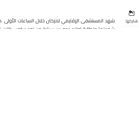
شهد المستشفى الإقليمي لانزكان خلال الساعات الأولى من صب
شاركها
شهدتها منطقة اولاد دحو بين سيارة من نوع بيكوب كانت تقل
في الاتجاه المعاكس.
وحسب مصادر إعلامية محلية، فقد اصطدمت السيارتين بشكل م
إصابتة على مستوى الرأس، فيما تم نقل سيدة كانت رفقت
بالمستشفى الإقليمي لانزكان رفقة 12 شخص آخرين أصيبوا إصابات بليغة.
وحسب المعطيات التي نقلها موقع “أحداث سوس”، فقد شه
الحادث، مما حدا بتأهب كامل لكافة الأطر الطبية تحت إشر
وكذا رجال الأمن الخاص الذين ساهموا إلى حد كبير في استق