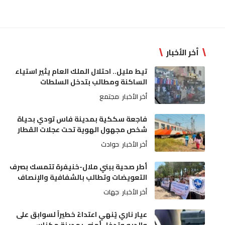
أخر الأخبار
تيط مليل.. احتلال الملك العام يثير استياء
الساكنة ومطالب بتدخل السلطات
أخر الأخبار
مجتمع
فاجعة سككية بمدينة فاس تودي بحياة
شخص مجهول الهوية تحت عجلات القطار
أخر الأخبار
حوادث
أطر صحية ببني ملال-خنيفرة تتمسك بصرف
التعويضات وتطالب بالشفافية والإنصاف
أخر الأخبار
جهات
عيار ناري يُنهي اعتداءً خطيراً لسوابق على