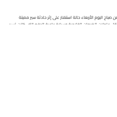
اح اليوم الأربعاء حالة استنفار على إثر حادثة سير مميتة
 عاملات الضيعات الفلاحية وسيارة رباعية الدفع التي كانت تسير
باشر مما أدى إلى مفارقة سائق سيارة رباعية الدفع الحياة بعد
ه على وجه العجل وهي في حالة خطيرة لقسم المستعجلات
د قسم المستعجلات بالمستشفى المذكور حالة استنفار عقب
اف الدكتور المداوم الدكتور كركاش وعدد من الأطر الطبية وممرضين
بال هذه الحالات.