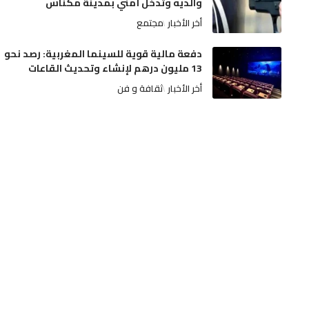
والديه وتدخل أمني بمدينة مكناس
أخر الأخبار
مجتمع
دفعة مالية قوية للسينما المغربية: رصد نحو
13 مليون درهم لإنشاء وتحديث القاعات
أخر الأخبار
ثقافة و فن