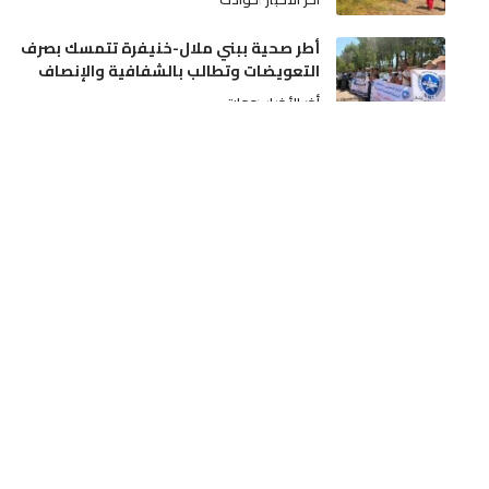
أطر صحية ببني ملال-خنيفرة تتمسك بصرف
التعويضات وتطالب بالشفافية والإنصاف
أخر الأخبار
جهات
عيار ناري يُنهي اعتداءً خطيراً لسوابق على
والديه وتدخل أمني بمدينة مكناس
أخر الأخبار
مجتمع
دفعة مالية قوية للسينما المغربية: رصد نحو
13 مليون درهم لإنشاء وتحديث القاعات
أخر الأخبار
ثقافة و فن