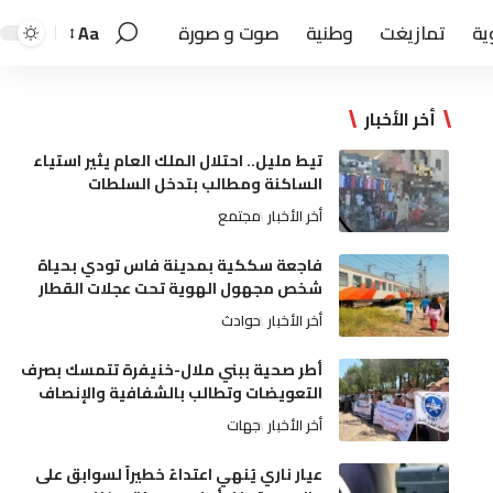
ية
تمازيغت
وطنية
صوت و صورة
Aa
أخر الأخبار
تيط مليل.. احتلال الملك العام يثير استياء
الساكنة ومطالب بتدخل السلطات
أخر الأخبار
مجتمع
فاجعة سككية بمدينة فاس تودي بحياة
شخص مجهول الهوية تحت عجلات القطار
أخر الأخبار
حوادث
أطر صحية ببني ملال-خنيفرة تتمسك بصرف
التعويضات وتطالب بالشفافية والإنصاف
أخر الأخبار
جهات
عيار ناري يُنهي اعتداءً خطيراً لسوابق على