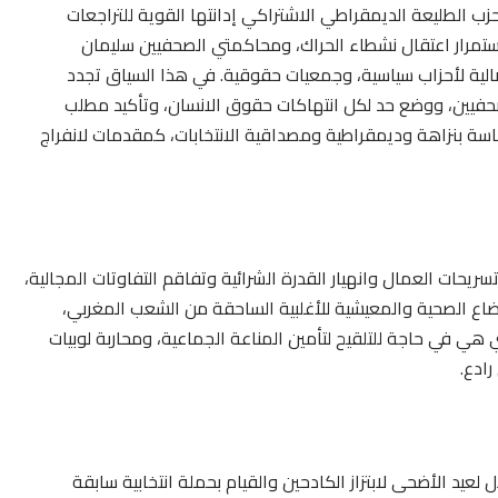
حزب الطليعة الديمقراطي الاشتراكي إدانتها القوية للتراجعات
استمرار اعتقال نشطاء الحراك، ومحاكمتي الصحفيين سليمان
ضالية لأحزاب سياسية، وجمعيات حقوقية. في هذا السياق تجدد
حفيين، ووضع حد لكل انتهاكات حقوق الانسان، وتأكيد مطلب
ماسة بنزاهة وديمقراطية ومصداقية الانتخابات، كمقدمات لانفراج
حات العمال وانهيار القدرة الشرائية وتفاقم التفاوتات المجالية،
ضاع الصحية والمعيشية للأغلبية الساحقة من الشعب المغربي،
ي هي في حاجة للتلقيح لتأمين المناعة الجماعية، ومحاربة لوبيات
ادع.
ل لعيد الأضحى لابتزاز الكادحين والقيام بحملة انتخابية سابقة