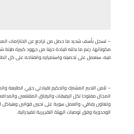
– تسجل بأسف شديد ما حصل من تراجع عن الالتزامات المشت
مكوناتها، رغم ما بذلته قيادة حزبنا من جهود كبيرة طيلة شه
فيه، سنعمل على تحصينه واستمراره وانفتاحه على كل الطاقا
– تثمن التدبير المشترك والحكيم لقيادتي حزبي الطليعة وال
المجال مفتوحا لكل الرفيقات والرفاق المقتنعين والمدافع
وتعاون رفاقي، والعمل سوية على تحيين قوانين وهياكل الفيد
الوحدوية وفق توصيات الهيئة التقريرية للفيدرالية.