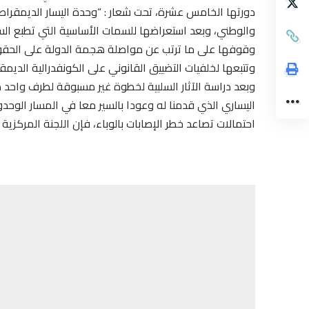
دورتها الخامس عشرة، تحت شعار : “وحدة اليسار الديمقراطي
والوطني، وبعد استعراضها للسمات الأساسية التي تطبع الساح
وقوفها على ما ترتب عن مواصلة هجمة الدولة على الحقوق
وتتبعها لخلفيات التضييق القانوني على الكونفدرالية الديمق
وبعد دراسة الآثار السلبية لخطوة غير مسبوقة لطرف واحد م
اليساري الذي قدمنا له وعودا بالسير معا في المسار الوحدوي
احتمالات تصاعد خطر الإصابات بالوباء، فإن اللجنة المركزية :