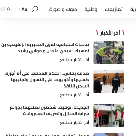
ية
تمازيغت
وطنية
صوت و صورة
Aa
أخر الأخبار
تدخلات استباقية لفرق المديرية الإقليمية بن
امسيك، سيدي عثمان و مولاي رشيد
أخر الأخبار
مجتمع
صدمة بفاس.. الحكم المخفف على أم أجبرت
طفليها وأخويهما على التسول وتجنيبها
السجن النافذ
أخر الأخبار
مجتمع
الجديدة: توقيف شخصين لصلتهما بجرائم
سرقة المنازل وتصريف المسروقات
أخر الأخبار
مجتمع