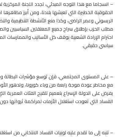
– انسجاما مع هذا التوجه المبدئي، تجدد اللجنة المركزية ل
الحقوقية الخطيرة التي تعيشها بلادنا، ومن أبرز مظاهرها 
الريسوني وعمر الراضي، وكذا منع الأنشطة التنظيمية والن
مطلب الحزب بإطلاق سراح جميع المعتقلين السياسيين والص
احترام الإرادة الشعبية بوقف كل الأساليب والممارسات ال
سياسي حقيقي.
– على المستوى المجتمعي، فإن توسع مؤشرات البطالة وتسري
مع مخاطر عودة موجة رابعة من وباء كورونا، وتدهور الأو
يفرض على الدولة الإسراع بتعميم تلقيح الفئات العمرية الت
الفساد التي تعودت استغلال الأزمات لمراكمة ثرواتها دون ر
– تنبه إلى ما تقدم عليه لوبيات الفساد الانتخابي من استغلا