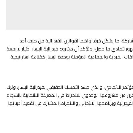
ركة، ما يشكل خرقا واضحا لقوانين الفيدرالية من طرف أحد
ور لتفادي ما حصل، وتؤكد أن مشروع فيدرالية اليسار اختيار لا رجعة
ت الفردية والجماعية المؤمنة بوحدة اليسار كقناعة استراتيجية.
مؤتمر الاتحادي، والذي جسد التمسك الحقيقي بفيدرالية اليسار، وترك
ين عن مشروعها الوحدوي للانخراط في المعركة الانتخابية بانسجام
رالية وبرنامجها الانتخابي والانخراط المشترك في تقعيد أدبياتها