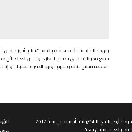
وبهذه المناسبة الأليمة، يتقدم السيد هشام شبورة رئيس ال
جميع مكونات النادي بأصدق التعازي وخالص العزاء للأخ مصط
الفقيدة فسيح جناته و يلهم ذويها الصبر و السلوان و إنا لله
جريدة أرض بلادي الإلكترونية تأسست في سنة 2012
الرئي
المدير العام: سفيان بلغيت
طاقم