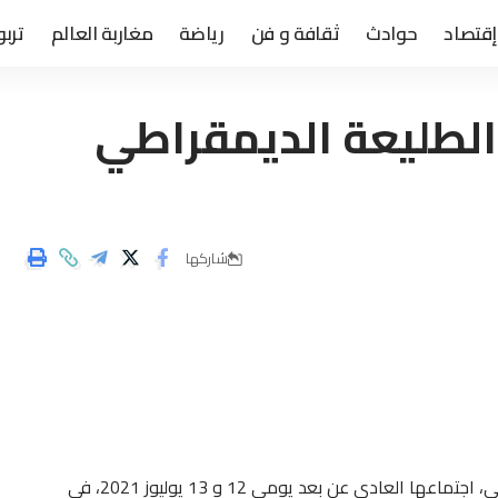
إقتصاد
حوادث
ثقافة و فن
رياضة
مغاربة العالم
تربو
 الطليعة الديمقراطي
شاركها
عقدت اللجنة المركزية لحزب الطليعة الديمقراطي الاشتراكي، اجتماعها العادي عن بعد يومي 12 و 13 يوليوز 2021، في