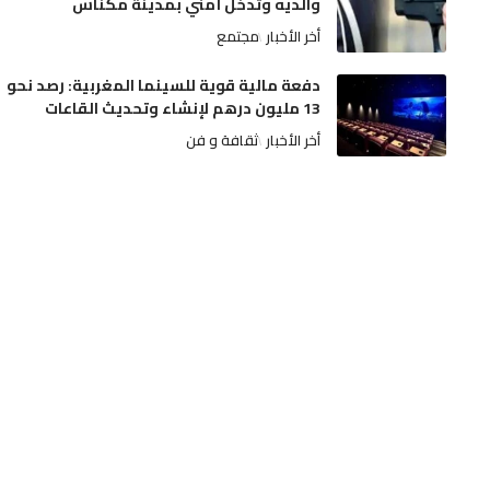
والديه وتدخل أمني بمدينة مكناس
أخر الأخبار
مجتمع
دفعة مالية قوية للسينما المغربية: رصد نحو
13 مليون درهم لإنشاء وتحديث القاعات
أخر الأخبار
ثقافة و فن