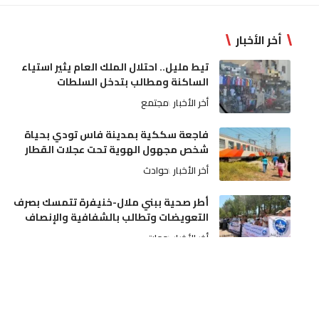
أخر الأخبار
تيط مليل.. احتلال الملك العام يثير استياء
الساكنة ومطالب بتدخل السلطات
أخر الأخبار
مجتمع
فاجعة سككية بمدينة فاس تودي بحياة
شخص مجهول الهوية تحت عجلات القطار
أخر الأخبار
حوادث
أطر صحية ببني ملال-خنيفرة تتمسك بصرف
التعويضات وتطالب بالشفافية والإنصاف
أخر الأخبار
جهات
عيار ناري يُنهي اعتداءً خطيراً لسوابق على
والديه وتدخل أمني بمدينة مكناس
أخر الأخبار
مجتمع