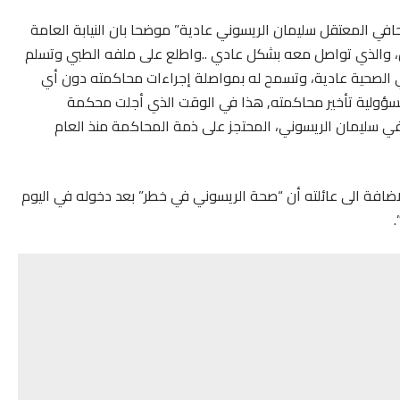
لصحافي المعتقل سليمان الريسوني عادية” موضحا بان النيابة العامة
 إلى السجن، والذي تواصل معه بشكل عادي ..واطلع على ملفه الطبي وتسلم
ي الصحية عادية، وتسمح له بمواصلة إجراءات محاكمته دون أي
سؤولية تأخير محاكمته, هذا في الوقت الذي أجلت محكمة
صحفي سليمان الريسوني، المحتجز على ذمة المحاكمة منذ العام
افة الى عائلته أن “صحة الريسوني في خطر” بعد دخوله في اليوم
.