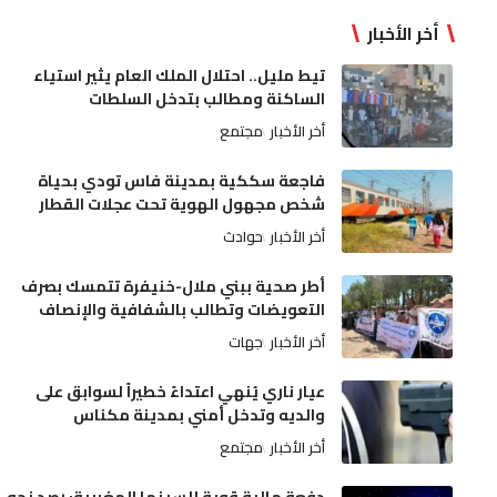
أخر الأخبار
تيط مليل.. احتلال الملك العام يثير استياء
الساكنة ومطالب بتدخل السلطات
أخر الأخبار
مجتمع
فاجعة سككية بمدينة فاس تودي بحياة
شخص مجهول الهوية تحت عجلات القطار
أخر الأخبار
حوادث
أطر صحية ببني ملال-خنيفرة تتمسك بصرف
التعويضات وتطالب بالشفافية والإنصاف
أخر الأخبار
جهات
عيار ناري يُنهي اعتداءً خطيراً لسوابق على
والديه وتدخل أمني بمدينة مكناس
أخر الأخبار
مجتمع