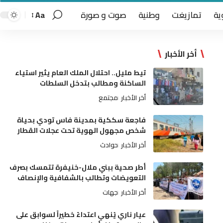
ية
تمازيغت
وطنية
صوت و صورة
Aa
أخر الأخبار
تيط مليل.. احتلال الملك العام يثير استياء
الساكنة ومطالب بتدخل السلطات
أخر الأخبار
مجتمع
فاجعة سككية بمدينة فاس تودي بحياة
شخص مجهول الهوية تحت عجلات القطار
أخر الأخبار
حوادث
أطر صحية ببني ملال-خنيفرة تتمسك بصرف
التعويضات وتطالب بالشفافية والإنصاف
أخر الأخبار
جهات
عيار ناري يُنهي اعتداءً خطيراً لسوابق على