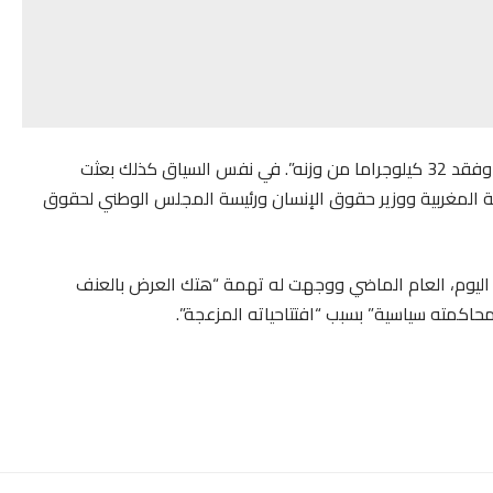
كما قال دفاع الريسوني إن صحته شهدت “اختلالات عديدة وفقد 32 كيلوجراما من وزنه”. في نفس السياق كذلك بعثت
مة المغربية ووزير حقوق الإنسان ورئيسة المجلس الوطني لحقوق
ر اليوم، العام الماضي ووجهت له تهمة “هتك العرض بالعنف
محاكمته سياسية” بسبب “افتتاحياته المزعجة”.