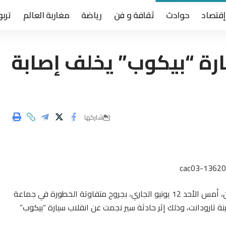
إقتصاد
حوادث
ثقافة و فن
رياضة
مغاربة العالم
تربو
ارة “بيكوب” يخلف إصابة
شاركها
أفادت مصادر محلية، اليوم الاثنين، أن 17 عاملة زراعية أصبن، أمس الأحد 12 يونيو الجاري، بجروح متفاوتة الخطورة في جماعة
مستوى 10 كيلومترات من مدينة تارودانت، وذلك إثر حادثة سير نجمت عن انقلاب سيارة “بيكوب”