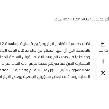
أخر تحديث : 2016/06/13 at 1:41 صباحًا
نضم
بالوضعية التي أل اليها القطاع من جراء ضاهرة الباعة الجائ
شاركها
ومداخلها في صمت تام ولامبالاة لمسؤولي السلطة المحلية ال
القيسارية الذين نفذ صبرهم بعدما طرقوا باب القائد لمر
عند المسؤول الترابي الاول على الاقليم وقد عرفت الوقف
المحلية ومداخلات لبعض مسؤولي الجمعية وبعض التجار اج
طالهم من الباعة الجائلين عن طريق اخلاء المداخل الرئيسية 
انسيابية