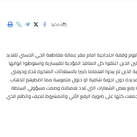
شاركها
ت جمعية التضامن لتجار وحرفيي قيسارية ليساسفة 2 اليوم وقفة احتجاجية امام مقر عمالة مقاطعة الحي الحسني للتنديد
لين الذين اغلقوا كل المنافذ المؤدية للقيسارية واستوطنوا ابوابها
ذين لم يبدوا اهتماما كبيرا بالاستغاثات المتكررة لتجار وحرفيي
ات عديدة دون اجوبة شافية او حلول ملموسة مما اضطرهم للذهاب
ة رفع بعض الشعارات التي تندد بلامبالاة وصمت مسؤولي السلطة
معت كلها على ضرورة الرفع الأني والامشروط للحيف والظلم الذي
وتامين الطريق المؤدية للقيسارية في وجه الزبناء لتكون اكثر