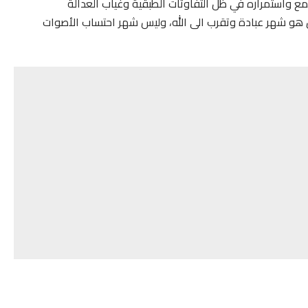
مع واستمراره في ظل التفاوتات الطبقية وغياب العدالة
مضـان هو شهر عبادة وتقرب الى الله، وليس شهر احتساب الأصوات