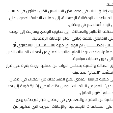
لة.
ت إغلاق الباب في وجه بعض السياسيين الذين يختبئون في جلابيب
لمساعدات الرمضانية الإحسانية، إلى حملات انتخابية للحصول على
 تزداد أعدادهم في رمضان.
ن مختلف الأقاليم والعمالات، إلى خطورة الوضع، وسارعت إلى توجيه
 انتخابوي للقفة وباقي أنواع الإعانات الرمضانية.
ـلال رمضـــــــــان لم تتهم أي جهة بالاستغــــلال الانتخابوي أو
تها، ونددت بهذا المنع، وانبرت للدفاع عن أصحاب الحسنات الذين
ساني دون حسابات سياسية.
 العدالة والتنمية بمجلس النواب عن صمتها، وردت بقوة على قرار
 تكشف “الصباح” مضامينه.
على خلفية قرارها القاضي بمنع المساعدات عن الفقراء في رمضان،
ي” بالفوز في الانتخابات”، وهي بذلك تعطي إشارة قوية إلى بدء
سابع أكتوبر المقبل.
ماعية عن الفقراء والمعدمين في رمضان، قرار غير صائب وغير
لى المساعدات الاجتماعية، والإعانات الخيرية التي تصلهم من