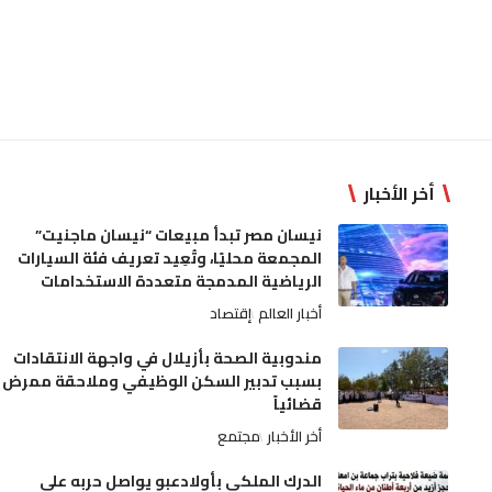
أخر الأخبار
نيسان مصر تبدأ مبيعات “نيسان ماجنيت”
المجمعة محليًا، وتُعِيد تعريف فئة السيارات
الرياضية المدمجة متعددة الاستخدامات
أخبار العالم
إقتصاد
مندوبية الصحة بأزيلال في واجهة الانتقادات
بسبب تدبير السكن الوظيفي وملاحقة ممرض
قضائياً
أخر الأخبار
مجتمع
الدرك الملكي بأولادعبو يواصل حربه على