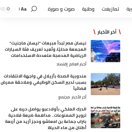
ية
تمازيغت
وطنية
صوت و صورة
Aa
أخر الأخبار
نيسان مصر تبدأ مبيعات “نيسان ماجنيت”
المجمعة محليًا، وتُعِيد تعريف فئة السيارات
الرياضية المدمجة متعددة الاستخدامات
أخبار العالم
إقتصاد
مندوبية الصحة بأزيلال في واجهة الانتقادات
بسبب تدبير السكن الوظيفي وملاحقة ممرض
قضائياً
أخر الأخبار
مجتمع
الدرك الملكي بأولادعبو يواصل حربه على
ترويج الممنوعات.. مداهمة ضيعة فلاحية
بتراب جماعة بن امعاشو وحجز أزيد من أربعة
أطنان من ماء الحياة