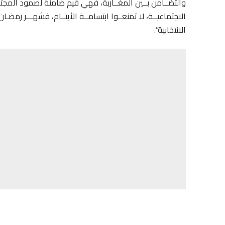
والتضــامن بــين المغــاربة، فهي قيم ضامنة لصمود المجت
الاجتماعيــة، لا تمنعــوا ابتسامــة الأيتــام، فشهـــر ر
الانتخابية”.