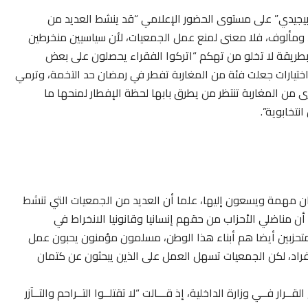
“بيجيدي” على مستوى الحضور الإعلامي “قد ينشط العديد من
 ومألوف، فلا معنى لمنع عمل الجمعيات، لأن سياسيين منخرطين
 بطريقة لا تخلو من تهكم “اتركوا الفقراء يحصلون على بعض
ختيارات جعلت فئة من المغاربة تفطر في رمضان حد التخمة، وترمي
 من المغاربة تنتظر من يطرق بابها لحظة الإفطار لمنحها ما
تخابوية”.
ان مهمة ويسعون إليها، علما أن العديد من الجمعيات التي تنشط
أن مناضلي الأحزاب من حقهم إنسانيا وقانونيا الانخراط في
“المتحزبين أيضا هم أبناء هذا الوطن، مسلمون مؤمنون يحبون عمل
أفراد، لكن الجمعيات تسهل العمل على الذين يبحثون عن كتمان
ار فــي وزارة الداخلية، إذ قـــالت “لا تقتلــوا التــراحم والتــآزر