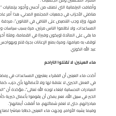
وأضافت البرلمانية التي تصنف من أحسن وأجود برلمانيات 
مناضلي الأحزاب في جمعيات المجتمع المدني، هذا أمر عاد
فيها، وإلا وجب التنصيص على التنافي في القانون”، مردفة
المساعدات، ولا تظلموا الناس مرتين، مرة بسبب سياسات وا
ما بقي على المائدة (ويكون وفيرا) في القمامة، وفئة أخرى
توقف به صيامها، ومرة بمنع الإعانات بجرة قلم وبهواجس ان
عبد الله الكوزي
ماء العينين: لا تقتلوا التراحم
أكدت ماء العينين أن الفقراء يعتبرون المساعدات في رمض
في العمل الخيري لا علاقة لها ولا لأعضائها بأي حزب، كما 
المبادرات الاحسانية ابتغاء لوجه الله تعالى”، مؤكدة أن 
الخير في سبيل الله، نعم يمكن أن يقوموا بأعمال خيرية ك
مبادراتهم، حتى لا تعلم شمائلهم، ما أنفقت أيمانهم”.
وفيما يشبه الأوامر، وجهت ماء العينين خطابا مباشرا لصناع القــر