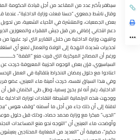
سيظفر بأكبر عدد من المقاعد من أجل قيادة الحكومة المقب
وقال ناشط جمعوي “حسنا فعلت وزارة الداخلية”، عندما قرر
بعض الجمعيات، والمنتشرة في الأحياء الشعبية، من تحويل ا
دعم انتخابي إضافي من قبل جيش الفقراء والمعوزين الذين
وانتبهت وزارة الداخلية من خلال التقارير التي ترد عليها م
تحذيرات شديدة اللهجة إلى الولاة والعمال لمنع أي استغلالي
ورغم أن المصالح المركزية التي قررت منع “القفة” خــــــــــــ
السياسيوي، فإن بعض الوجوه الحزبية المعروفة خرجت عن صم
اعتادوا مع حلول رمضان الانخراط بتلقائية في العمل الإح
وفي هذا السياق نفسه، خرجت أمينة ماء العينين، عضو فريق
الداخلية، رغم أنه لم يخرج رسميا، وظل طي الكتمان قبل أن
ووجهت هذه البرلمانية النشيطة انتقادات لوزارة الداخلية 
لافتة إلى أن ذلك جاء من أجل ما أسمته “وقف هوس “بيجيد
“الحرب” مبكرا مع وزارة محمد حصاد، وذلك قبل حلول موعد 
وأوضحت ماء العينين أن “التوجه نحو منع المساعدات الاجت
حكيم”، مضيفة أن “العديد من المغاربة المحتاجين يعيشون ع
الأفراد المحسنين ومن الجمعيات”.