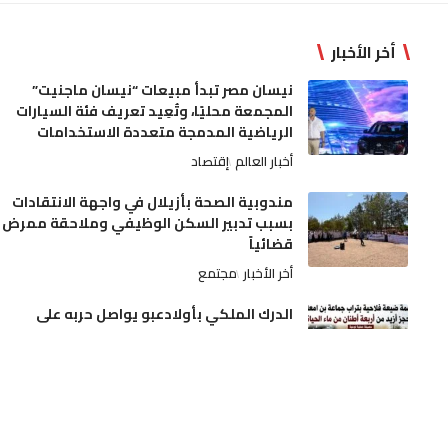
أخر الأخبار
نيسان مصر تبدأ مبيعات “نيسان ماجنيت”
المجمعة محليًا، وتُعِيد تعريف فئة السيارات
الرياضية المدمجة متعددة الاستخدامات
أخبار العالم
إقتصاد
مندوبية الصحة بأزيلال في واجهة الانتقادات
بسبب تدبير السكن الوظيفي وملاحقة ممرض
قضائياً
أخر الأخبار
مجتمع
الدرك الملكي بأولادعبو يواصل حربه على
ترويج الممنوعات.. مداهمة ضيعة فلاحية
بتراب جماعة بن امعاشو وحجز أزيد من أربعة
أطنان من ماء الحياة
أخر الأخبار
مجتمع
الجديدة.. آلة درس الحمص تنهي حياة فلاح