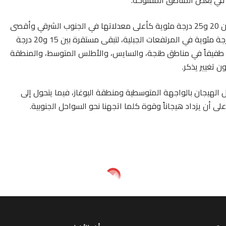
ية في بعض المناطق المفتوحة.
أما على مستوى درجات الحرارة، فتتراوح المقاييس الليلية بين 20 و25 درجة مئوية كأعلى معدلاتها في الجنوب الشرقي وأقصى
جنوب المملكة، في حين تنخفض لتلامس حدود 6 إلى 12 درجة مئوية في المرتفعات الجبلية، لتبقى مستقرة بين 15 و20 درجة
اعاً طفيفاً في مناطق طنجة، والسايس، والأطلس المتوسط، والمنطقة
ن تغيير يذكر.
يل الهيجان بالواجهة المتوسطية ومنطقة البوغاز، فيما يتحول إلى
ى أن يزداد هيجاناً وقوة كلما اتجهنا نحو السواحل الجنوبية.