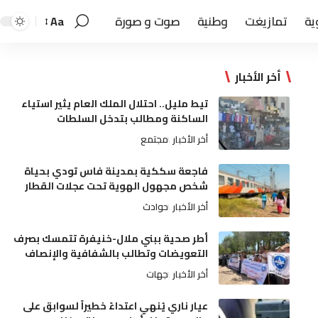
ية
تمازيغت
وطنية
صوت و صورة
Aa
أخر الأخبار
تيط مليل.. احتلال الملك العام يثير استياء
الساكنة ومطالب بتدخل السلطات
أخر الأخبار
مجتمع
فاجعة سككية بمدينة فاس تودي بحياة
شخص مجهول الهوية تحت عجلات القطار
أخر الأخبار
حوادث
أطر صحية ببني ملال-خنيفرة تتمسك بصرف
التعويضات وتطالب بالشفافية والإنصاف
أخر الأخبار
جهات
عيار ناري يُنهي اعتداءً خطيراً لسوابق على