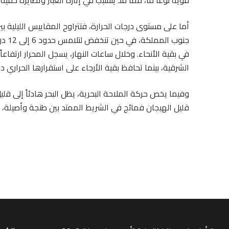
قوية نوعاً ما، مما قد يتسبب في إثارة الغبار وتطايره خف
في بقية الأنحاء. وخلال ساعات النهار، يسجل المحرار ارتف
الشرقية، بينما تحافظ بقية الأرجاء على استقرارها الحراري دو
وفيما يخص حركة الملاحة البحرية، يظل البحر هادئاً إلى قل
قليل الهيجان فمائج في الشريط الممتد بين طنجة وأصيلة، عل