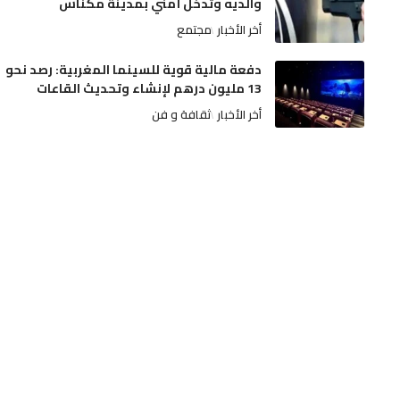
والديه وتدخل أمني بمدينة مكناس
أخر الأخبار
مجتمع
دفعة مالية قوية للسينما المغربية: رصد نحو
13 مليون درهم لإنشاء وتحديث القاعات
أخر الأخبار
ثقافة و فن