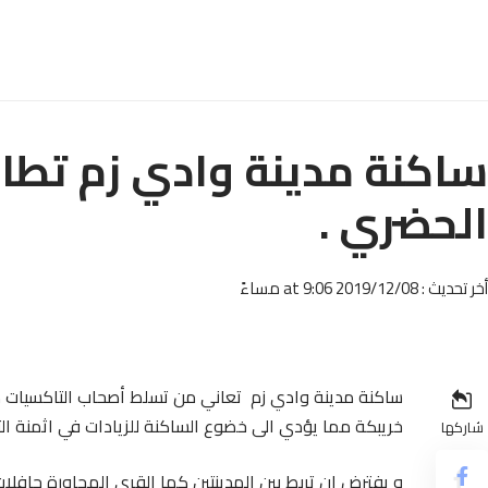
ساكنة مدينة وادي زم تطال
الحضري .
أخر تحديث : 2019/12/08 at 9:06 مساءً
ساكنة مدينة وادي زم تعاني من تسلط أصحاب التاكسيات من 
خريبكة مما يؤدي الى خضوع الساكنة للزيادات في اثمنة التذا
شاركها
و يفترض ان تربط بين المدينتين كما القرى المجاورة حافلا