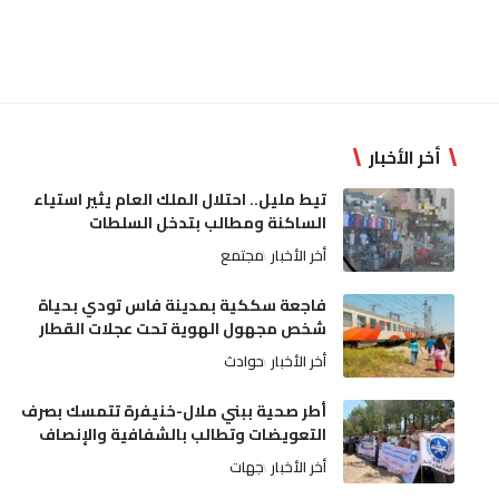
أخر الأخبار
تيط مليل.. احتلال الملك العام يثير استياء
الساكنة ومطالب بتدخل السلطات
أخر الأخبار
مجتمع
فاجعة سككية بمدينة فاس تودي بحياة
شخص مجهول الهوية تحت عجلات القطار
أخر الأخبار
حوادث
أطر صحية ببني ملال-خنيفرة تتمسك بصرف
التعويضات وتطالب بالشفافية والإنصاف
أخر الأخبار
جهات