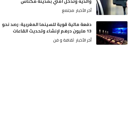
والديه وتدخل أمني بمدينة مكناس
أخر الأخبار
مجتمع
دفعة مالية قوية للسينما المغربية: رصد نحو
13 مليون درهم لإنشاء وتحديث القاعات
أخر الأخبار
ثقافة و فن