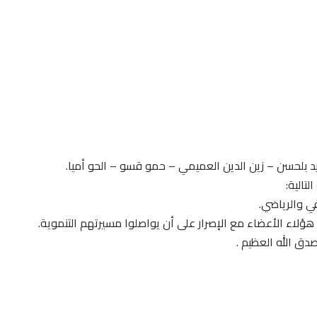
بلحسن – زين الدين العميمي – حمو قسو – الحو أميا.
تالية:
ي والرياضي.
ؤلاء الأعضاء مع الإصرار على أن يواصلوا مسيرتهم التنموية.
ونَ》 صدق الله العظيم .