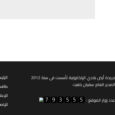
جريدة أرض بلادي الإلكترونية تأسست في سنة 2012
الرئي
المدير العام: سفيان بلغيت
طاقم
للإعل
عدد زوار الموقع :
للإتصا