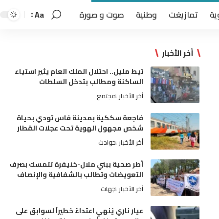
ية
تمازيغت
وطنية
صوت و صورة
Aa
أخر الأخبار
تيط مليل.. احتلال الملك العام يثير استياء
الساكنة ومطالب بتدخل السلطات
أخر الأخبار
مجتمع
فاجعة سككية بمدينة فاس تودي بحياة
شخص مجهول الهوية تحت عجلات القطار
أخر الأخبار
حوادث
أطر صحية ببني ملال-خنيفرة تتمسك بصرف
التعويضات وتطالب بالشفافية والإنصاف
أخر الأخبار
جهات
عيار ناري يُنهي اعتداءً خطيراً لسوابق على