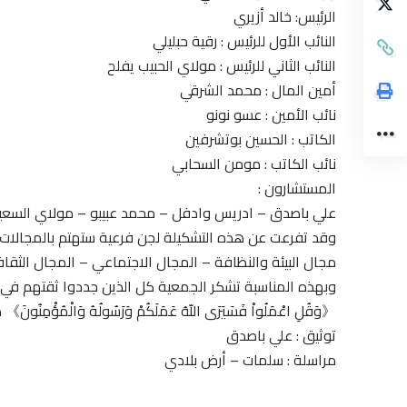
الرئيس: خالد أزيري
النائب الأول للرئيس : رقية حبليلي
النائب الثاني للرئيس : مولاي الحبيب يفلح
أمين المال : محمد الشرقي
نائب الأمين : عسو نونو
الكاتب : الحسين بوتشرفين
نائب الكاتب : مومن السحابي
المستشارون :
علي باصدق – ادريس وادفل – محمد عبيبو – مولاي السعيد 
وقد تفرعت عن هذه التشكيلة لجن فرعية ستهتم بالمجالات ال
مجال البيئة والنظافة – المجال الاجتماعي – المجال الثقاف
وبهذه المناسبة تشكر الجمعية كل الذين جددوا ثقتهم في ه
《وَقُلِ اعْمَلُواْ فَسَيَرَى اللّهُ عَمَلَكُمْ وَرَسُولُهُ وَالْمُؤْمِنُ
توثيق : علي باصدق
مراسلة : سلمات – أرض بلادي