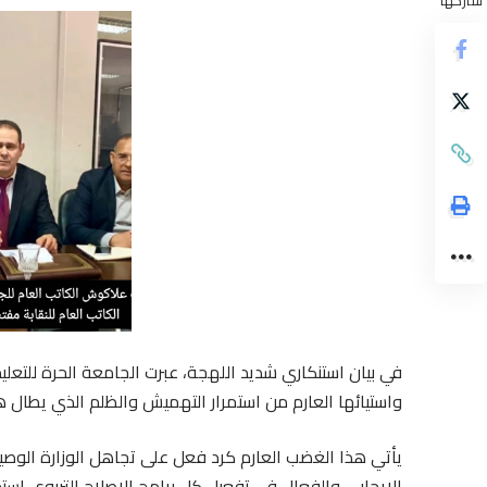
في بيان استنكاري شديد اللهجة، عبرت الجامعة الحرة للتعليم،
واستيائها العارم من استمرار التهميش والظلم الذي يطال 
يأتي هذا الغضب العارم كرد فعل على تجاهل الوزارة الوصية
الإيجابي والفعال في تفعیل کل برامج الاصلاح التربوي است