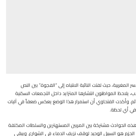
 المغربية، حيث لفتت النائبة الانتباه إلى “الفجوة” بين النص
ب، يلاحظ المواطنون انتشارها المتزايد داخل التجمعات السكنية
ئم. وأكدت الفتحاوي أن استمرار هذا الوضع يعكس ضعفاً في آليات
في أي لحظة.
هذه الحوادث مشتركة بين المربين المستهترين والسلطات المكلفة
ن الحزم هو السبيل الوحيد لوقف نزيف الدماء في الشوارع. ويبقى