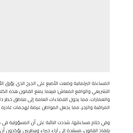
المساءلة البرلمانية وضعت الأصبع على الجرح الذي يؤرق الأسر
التشريعي والواقع المعاش؛ فبينما يمنع القانون هذه الكلا
والعمارات، مما يحول الفضاءات العامة إلى مناطق خطر دا
المراقبة والزجر، مما يجعل المواطن عرضة لهجمات غادرة 
وفي ختام مساءلتها، شددت النائبة على أن المسؤولية في 
بإنفاذ القانون، مستندة إلى آراء خبراء وبيطريين يؤكدون أ