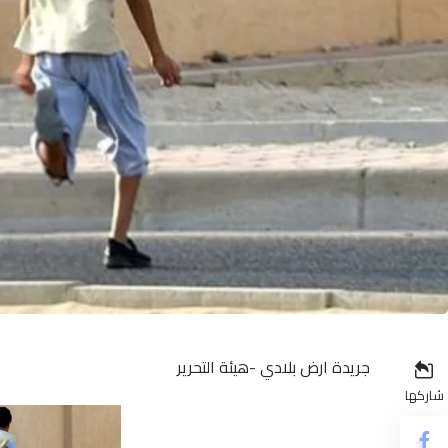
جريدة ارض بلادي -هيئة التحرير
شاركها