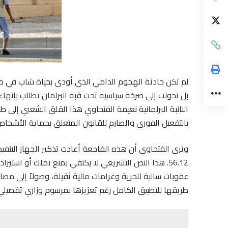
لم تكن حادثة الهجوم الدامي الذي أودى بحياة شاب في مد
بل تحولت إلى صرخة سياسية تحت قبة البرلمان تطالب بإنهاء 
النائبة البرلمانية نعيمة الفتحاوي هذا القلق الشعبي إلى طا
بالتفعيل الفوري والصارم للقانون المتعلق بحماية الأشخاص
وترى الفتحاوي أن هذه الفاجعة أعادت تذكير الجهاز التنفيذ
56.12. هذا النص التشريعي لا يكتفي بمنع تملك أو است
عقوبات سالبة للحرية وغرامات مالية ثقيلة، وصولاً إلى مصا
طريقها للتطبيق الكامل رغم تعزيزها بمرسوم وزاري تفصيلي منذ عام 2018 يحدد بدقة قائمة السل