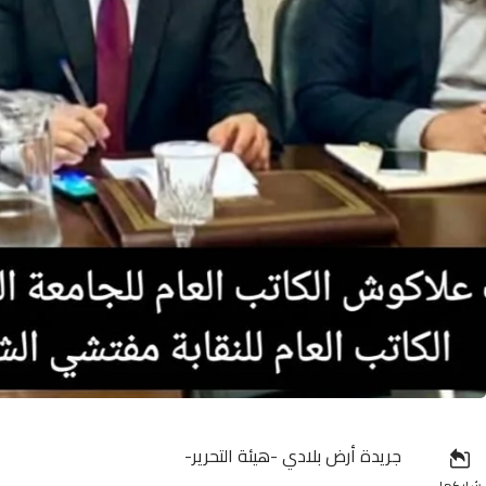
جريدة أرض بلادي -هيئة التحرير-
شاركها