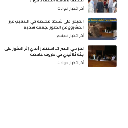
بمحطة معالجة المياه بأفورار
أخر الأخبار
حوادث
القبض على شبكة مختصة في التنقيب غير
المشروع عن الكنوز بجمعة سحيم
أخر الأخبار
مجتمع
لغز حي النصر 2.. استنفار أمني إثر العثور على
جثة ثلاثيني في ظروف غامضة
أخر الأخبار
حوادث