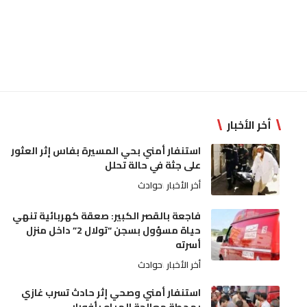
أخر الأخبار
استنفار أمني بحي المسيرة بفاس إثر العثور
على جثة في حالة تحلل
أخر الأخبار
حوادث
فاجعة بالقصر الكبير: صعقة كهربائية تنهي
حياة مسؤول بسجن “تولال 2” داخل منزل
أسرته
أخر الأخبار
حوادث
استنفار أمني وصحي إثر حادث تسرب غازي