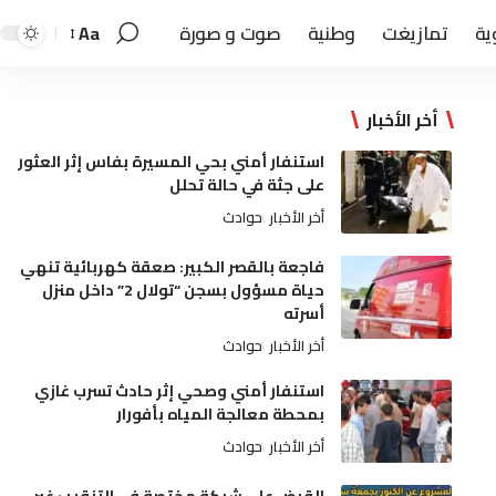
ية
تمازيغت
وطنية
صوت و صورة
Aa
أخر الأخبار
استنفار أمني بحي المسيرة بفاس إثر العثور
على جثة في حالة تحلل
أخر الأخبار
حوادث
فاجعة بالقصر الكبير: صعقة كهربائية تنهي
حياة مسؤول بسجن “تولال 2” داخل منزل
أسرته
أخر الأخبار
حوادث
استنفار أمني وصحي إثر حادث تسرب غازي
بمحطة معالجة المياه بأفورار
أخر الأخبار
حوادث