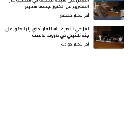
القبض على شبكة مختصة في التنقيب غير
المشروع عن الكنوز بجمعة سحيم
أخر الأخبار
مجتمع
لغز حي النصر 2.. استنفار أمني إثر العثور على
جثة ثلاثيني في ظروف غامضة
أخر الأخبار
حوادث