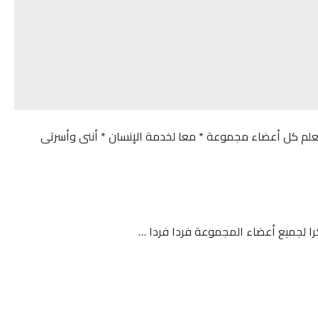
وليعلم كل أعضاء مجموعة * معا لخدمة الإنسان * أننى وأسرتى
كرا لجميع أعضاء المجموعة فردا فردا …