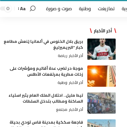
ية
تمازيغت
وطنية
صوت و صورة
Aa
أخر الأخبار
بريق بلال الخنوس في ألمانيا يُنعش مطامع
كبار “البريميرليغ
أخر الأخبار
رياضة
موجة حر تضرب عدة أقاليم ومؤشرات على
زخات مطرية بمرتفعات الأطلس
أخر الأخبار
وطنية
تيط مليل.. احتلال الملك العام يثير استياء
الساكنة ومطالب بتدخل السلطات
أخر الأخبار
مجتمع
فاجعة سككية بمدينة فاس تودي بحياة