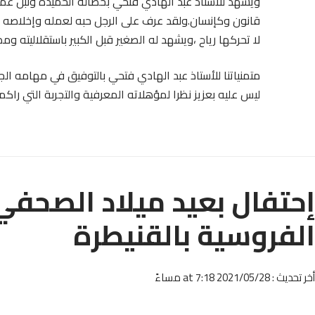
ويشهد للاستاذ عبد الهادي فتحي بخصاله الحميدة ونبل عمل
قانون وكإنسان.ولقد عرف على الرجل حبه لعمله وإخلاصه لو
لا تحركها رياح ،ويشهد له الصغير قبل الكبير باستقلاليته وم
متمنياتنا للأستاذ عبد الهادي فتحي بالتوفيق في مهامه الجد
ليس عليه بعزيز نظرا لمؤهلاته المعرفية والتجربة التي راكمه
إحتفال بعيد ميلاد الصحف
الفروسية بالقنيطرة
أخر تحديث : 2021/05/28 at 7:18 مساءً