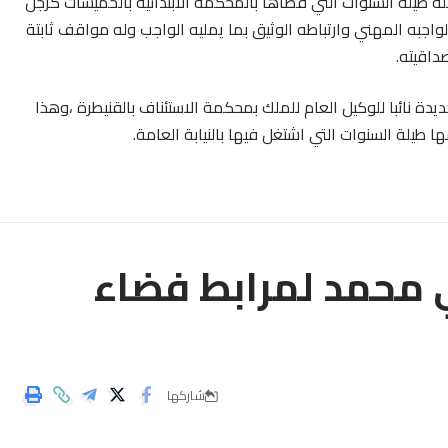
ه طيلة السنوات التي قضاها بالمحكمة الابتدائية بالخميسات كرجل
اجبه المهني وارتباطه الوثيق بما يمليه الواجب وله مواقف ثابتة
صداقيته.
يدة نائبا للوكيل العام للملك بمحكمة الاستئناف بالقنيطرة ،وهذا
ا طيلة السنوات التي اشتغل فيها بالنيابة العامة.
ي محمد لمرابط فضاء
شاركها