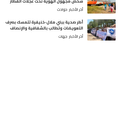
شخص مجهول الهوية تحت عجلات القطار
أخر الأخبار
حوادث
أطر صحية ببني ملال-خنيفرة تتمسك بصرف
التعويضات وتطالب بالشفافية والإنصاف
أخر الأخبار
جهات