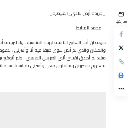
_جريدة أرض بلادي_القنيطرة_
شاركها
_ محمد المرابط_
سوف لن أجد التعابير اللاءقة لهذه المناسبة ، ولا لترجمة 
والمكان والذي لم أكن سوى ضيفا فيه أنا وأسرتى ، بدعوة
ميلاد لم أصدق نفسي أننى العريس الرءيسي ، ولم أتوقع يوم
يجعلهم يحضرون ويحتفلون معي وأسرتى بمناسبة عيد ميل