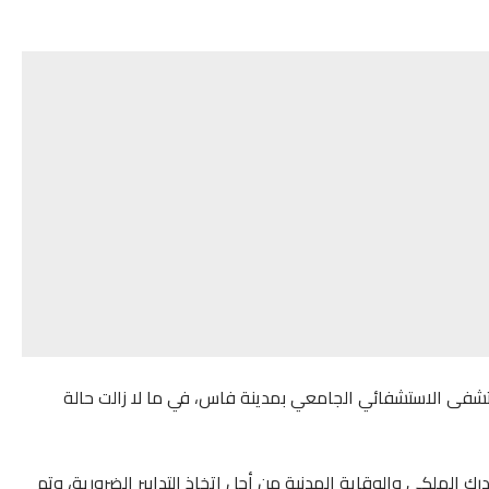
 2 من المصابين إلى المستشفى الاستشفائي الجامعي بمدينة فاس، في ما لا زالت حالة
ك الملكي والوقاية المدنية من أجل اتخاذ التدابير الضرورية، وتم