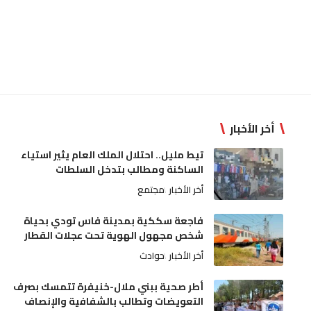
أخر الأخبار
تيط مليل.. احتلال الملك العام يثير استياء
الساكنة ومطالب بتدخل السلطات
أخر الأخبار
مجتمع
فاجعة سككية بمدينة فاس تودي بحياة
شخص مجهول الهوية تحت عجلات القطار
أخر الأخبار
حوادث
أطر صحية ببني ملال-خنيفرة تتمسك بصرف
التعويضات وتطالب بالشفافية والإنصاف