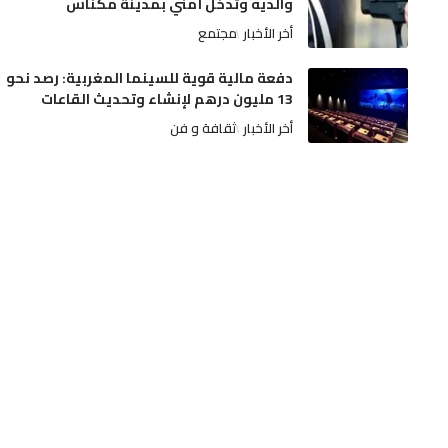
والديه وتدخل أمني بمدينة مكناس
أخر الأخبار
مجتمع
دفعة مالية قوية للسينما المغربية: رصد نحو
13 مليون درهم لإنشاء وتحديث القاعات
أخر الأخبار
ثقافة و فن