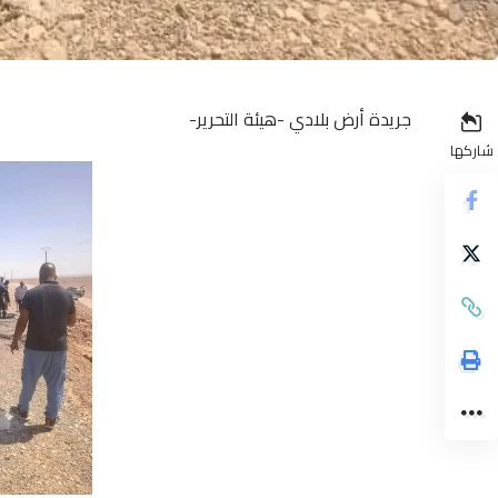
جريدة أرض بلادي -هيئة التحرير-
شاركها