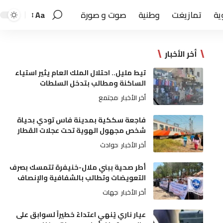
ية
تمازيغت
وطنية
صوت و صورة
Aa
أخر الأخبار
تيط مليل.. احتلال الملك العام يثير استياء
الساكنة ومطالب بتدخل السلطات
أخر الأخبار
مجتمع
فاجعة سككية بمدينة فاس تودي بحياة
شخص مجهول الهوية تحت عجلات القطار
أخر الأخبار
حوادث
أطر صحية ببني ملال-خنيفرة تتمسك بصرف
التعويضات وتطالب بالشفافية والإنصاف
أخر الأخبار
جهات
عيار ناري يُنهي اعتداءً خطيراً لسوابق على