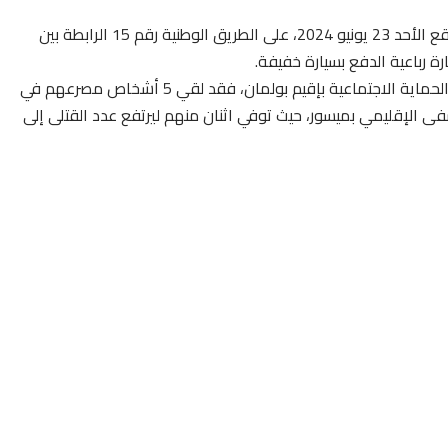
لقي 7 أشخاص مصرعهم وأصيب 3 آخرون، في حادث سير وقع الأحد 23 يونيو 2024، على الطريق الوطنية رقم 15 الرابطة بين
ة رباعية الدفع بسيارة خفيفة.
ووفق معطيات من الغفيري محمد، مندوب وزارة الصحة والحماية الاجتماعية بإقيم بولمان، فقد لقي 5 أشخاص مصرعهم في
 مستشفى المستشفى الإقليمي بميسور، حيث توفي اثنان منهم ليرتفع عدد القتلى إلى