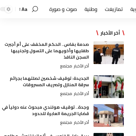
ية
تمازيغت
وطنية
صوت و صورة
Aa
أخر الأخبار
صدمة بفاس.. الحكم المخفف على أم أجبرت
طفليها وأخويهما على التسول وتجنيبها
السجن النافذ
أخر الأخبار
مجتمع
الجديدة: توقيف شخصين لصلتهما بجرائم
سرقة المنازل وتصريف المسروقات
أخر الأخبار
مجتمع
وجدة.. توقيف هولندي مبحوث عنه دولياً في
قضايا الجريمة العابرة للحدود
أخر الأخبار
مجتمع