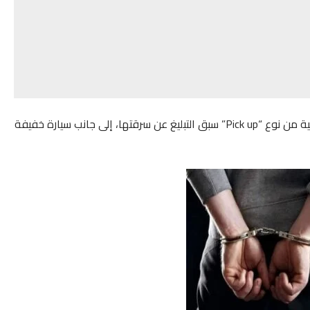
وأسفرت التحقيقات الأولية عن العثور على ثماني عربات نفعية من نوع “Pick up” سبق التبليغ عن سرقتها، إلى جانب سيارة خفيفة