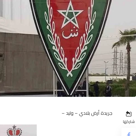
جريدة أرض بلادي – وليد –
شاركها