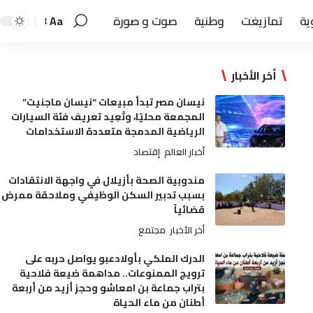
ية
تمازيغت
وطنية
صوت و صورة
Aa
أخر الأخبار
نيسان مصر تبدأ مبيعات “نيسان ماجنيت”
المجمعة محليًا، وتُعِيد تعريف فئة السيارات
الرياضية المدمجة متعددة الاستخدامات
أخبار العالم
إقتصاد
مندوبية الصحة بأزيلال في واجهة الانتقادات
بسبب تدبير السكن الوظيفي وملاحقة ممرض
قضائياً
أخر الأخبار
مجتمع
الدرك الملكي بأولادعبو يواصل حربه على
ترويج الممنوعات.. مداهمة ضيعة فلاحية
بتراب جماعة بن امعاشو وحجز أزيد من أربعة
أطنان من ماء الحياة