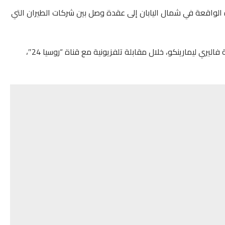
الواقعة في شمال اليابان إلى عقدة وصل بين شركات الطيران التي
وجاء ذلك حسب ما صرح به محافظ منطقة ساخالين الروسية فاليري ليمارينكو، خلال مقابلة تلفزيونية مع قناة “روسيا 24″،