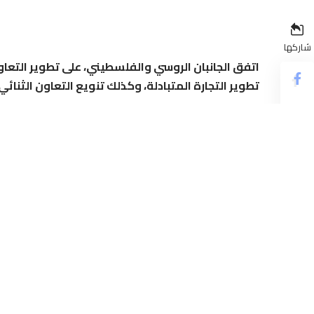
شاركها
اتفق الجانبان الروسي والفلسطيني، على تطوير التعاو
تطوير التجارة المتبادلة، وكذلك تنويع التعاون الثنائي.
وخلال جلسة اللجنة الحكومية الروسية – الفلسطينية المشت
الروسي مكسيم توبيلين، ووزير الاقتصاد الفلسطيني خالد ا
التعاون.
وأشار العسيلي، إلى “التحديات المالية والسياسية التي تواجه