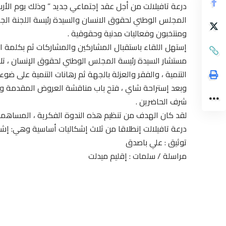
المجلس الوطني لحقوق الانسان والسيدة رئيسة اللجنة الج
ومنتخبون وفعاليات مدنية وحقوقية .
إستهل اللقاء باستقبال المشاركين والمشاركات ثم بكلمة ا
مستشار السيدة رئيسة المجلس الوطني لحقوق الإنسان ، تلا 
التنمية ، والفقر والعزلة بالجهة ثم رهانات التنمية على ضوء
وبعد إستراحة شاي ، فتح باب مناقشة العروض المقدمة وصيا
شرف الحاضرين .
لقد كان الهدف من تنظيم هذه الندوة الفكرية ، المساه
درعة تافيلالت إنطلاقا من ثلاث إشكاليات أساسية وهي: إشكا
توثيق : علي باصدق
مراسلة / سلمات : إقليم ميدلت