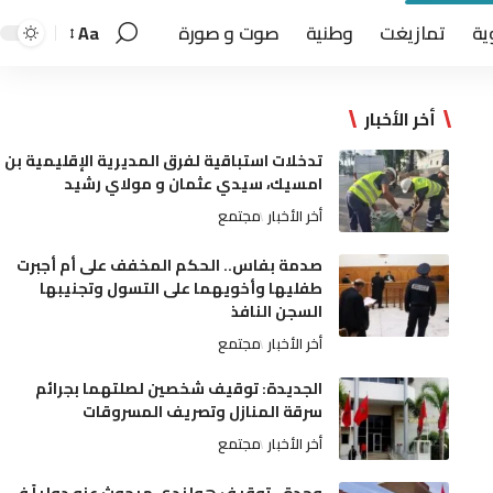
ية
تمازيغت
وطنية
صوت و صورة
Aa
أخر الأخبار
تدخلات استباقية لفرق المديرية الإقليمية بن
امسيك، سيدي عثمان و مولاي رشيد
أخر الأخبار
مجتمع
صدمة بفاس.. الحكم المخفف على أم أجبرت
طفليها وأخويهما على التسول وتجنيبها
السجن النافذ
أخر الأخبار
مجتمع
الجديدة: توقيف شخصين لصلتهما بجرائم
سرقة المنازل وتصريف المسروقات
أخر الأخبار
مجتمع