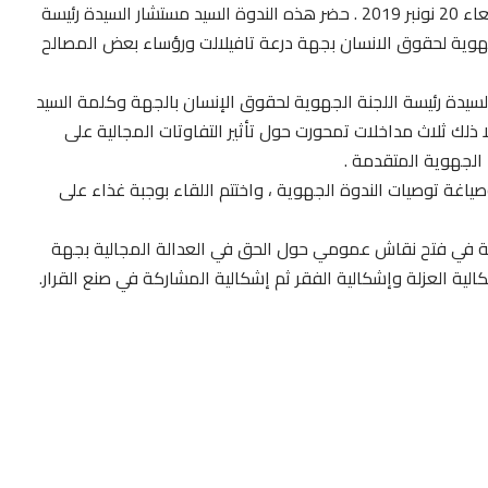
درعة تافيلالت من أجل عقد إجتماعي جديد ” وذلك يوم الأربعاء 20 نونبر 2019 . حضر هذه الندوة السيد مستشار السيدة رئيسة
هوية لحقوق الانسان بجهة درعة تافيلالت ورؤساء بعض المصالح
لسيدة رئيسة اللجنة الجهوية لحقوق الإنسان بالجهة وكلمة السيد
ذلك ثلاث مداخلات تمحورت حول تأثير التفاوتات المجالية على
 الجهوية المتقدمة .
غة توصيات الندوة الجهوية ، واختتم اللقاء بوجبة غذاء على
مة في فتح نقاش عمومي حول الحق في العدالة المجالية بجهة
لية العزلة وإشكالية الفقر ثم إشكالية المشاركة في صنع القرار.