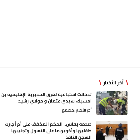
أخر الأخبار
تدخلات استباقية لفرق المديرية الإقليمية بن
امسيك، سيدي عثمان و مولاي رشيد
أخر الأخبار
مجتمع
صدمة بفاس.. الحكم المخفف على أم أجبرت
طفليها وأخويهما على التسول وتجنيبها
السجن النافذ