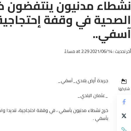
نشطاء مدنيون ينتفضون ض
الصحية في وقفة إحتجاجي
آسفي..
أخر تحديث : 2021/06/14 at 2:29 مساءً
جريدة أرض بلادي_آسفي_
شاركها
_عثمان البلدي_
خرج نشطاء مدنيون بآسفي ، في وقفة احتجاجية، تنديدا و
بآسفي .