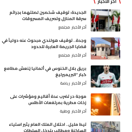
أخر الأخبار
الجديدة: توقيف شخصين لصلتهما بجرائم
سرقة المنازل وتصريف المسروقات
أخر الأخبار
مجتمع
وجدة.. توقيف هولندي مبحوث عنه دولياً في
قضايا الجريمة العابرة للحدود
أخر الأخبار
مجتمع
بريق بلال الخنوس في ألمانيا يُنعش مطامع
كبار “البريميرليغ
أخر الأخبار
رياضة
موجة حر تضرب عدة أقاليم ومؤشرات على
زخات مطرية بمرتفعات الأطلس
أخر الأخبار
وطنية
تيط مليل.. احتلال الملك العام يثير استياء
الساكنة ومطالب بتدخل السلطات