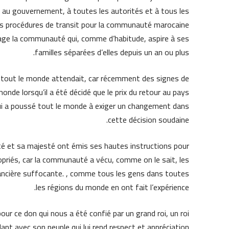
au gouvernement, à toutes les autorités et à tous les
 les procédures de transit pour la communauté marocaine
lage la communauté qui, comme d’habitude, aspire à ses
familles séparées d’elles depuis un an ou plus.
ue tout le monde attendait, car récemment des signes de
onde lorsqu’il a été décidé que le prix du retour au pays
e qui a poussé tout le monde à exiger un changement dans
cette décision soudaine.
té et sa majesté ont émis ses hautes instructions pour
ropriés, car la communauté a vécu, comme on le sait, les
inancière suffocante. , comme tous les gens dans toutes
les régions du monde en ont fait l’expérience.
ur ce don qui nous a été confié par un grand roi, un roi
llant avec son peuple qui lui rend respect et appréciation.