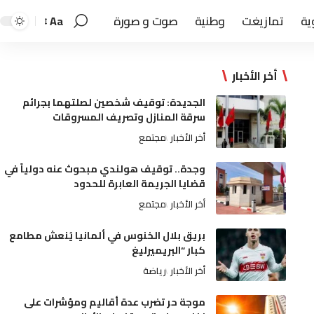
ية
تمازيغت
وطنية
صوت و صورة
Aa
أخر الأخبار
الجديدة: توقيف شخصين لصلتهما بجرائم
سرقة المنازل وتصريف المسروقات
أخر الأخبار
مجتمع
وجدة.. توقيف هولندي مبحوث عنه دولياً في
قضايا الجريمة العابرة للحدود
أخر الأخبار
مجتمع
بريق بلال الخنوس في ألمانيا يُنعش مطامع
كبار “البريميرليغ
أخر الأخبار
رياضة
موجة حر تضرب عدة أقاليم ومؤشرات على