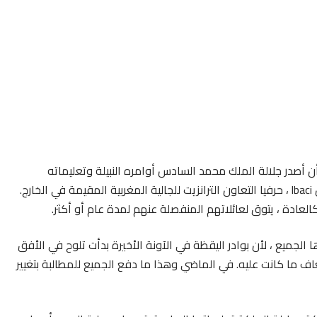
أصدر جلالة الملك محمد السادس أوامره النبيلة وتعليماته
السامية للحكومة ، وجميع السلطات وجميع المسؤولين عن lbaci ، حرفيا التعاون الترانزيت للجالية المغربية المقيمة في الخارج.
العادة ، يتوق لعائلاتهم المنفصلة عنهم لمدة عام أو أكثر.
ها الجميع ، لأن بوادر اليقظة في الآونة الأخيرة بدأت تلوح في الأفق
ف ما كانت عليه. في الماضي وهذا ما دفع الجميع للمطالبة بتغيير