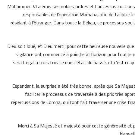
Mohammed VI a émis ses nobles ordres et hautes instructions 
responsables de l’opération Marhaba, afin de faciliter
résidant à l’étranger. Dans toute la Bekaa, ce processus sou
Dieu soit loué, et Dieu merci, pour cette heureuse nouvelle q
vigilance ont commencé à poindre à l’horizon pour tout le m
serait égal à trois fois ce que c’était du passé, et c’est c
Cependant, la surprise a été très bonne, après que Sa Majes
faciliter le processus de traversée à des prix très app
répercussions de Corona, qui l’ont fait traverser une crise f
Merci à Sa Majesté et majesté pour cette générosité et po
bienvei