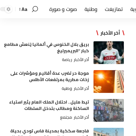
ية
تمازيغت
وطنية
صوت و صورة
Aa
أخر الأخبار
بريق بلال الخنوس في ألمانيا يُنعش مطامع
كبار “البريميرليغ
أخر الأخبار
رياضة
موجة حر تضرب عدة أقاليم ومؤشرات على
زخات مطرية بمرتفعات الأطلس
أخر الأخبار
وطنية
تيط مليل.. احتلال الملك العام يثير استياء
الساكنة ومطالب بتدخل السلطات
أخر الأخبار
مجتمع
فاجعة سككية بمدينة فاس تودي بحياة