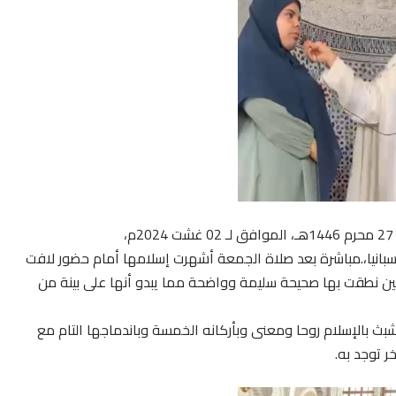
 كامرا كانسيلو، المولودة بتاريخ: 2000/04/10م، بإسبانيا،.مباشرة بعد صلاة الجمعة أشهرت إسلامها أمام حضور لافت
ن نطقت بها صحيحة سليمة وواضحة مما يبدو أنها على بينة من
تشبث بالإسلام روحا ومعنى وبأركانه الخمسة وباندماجها التام مع
ر توجد به.