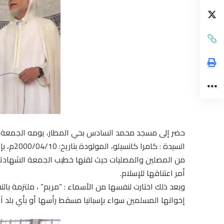
حضر إلى مسجد محمد السادس بحي المطار، يومه الجمعة 27 محرم 1446هـ، الموافق لـ 02 غشت 2024م،
السيدة :
من المصلين والمصليات حيث لقنها خطيب الجمعة الشهادتي
أمر اعتناقها للإسلام.
وبعد ذلك اختارت لنفسها من الأسماء : “مريم” ، ملتزمة بال
إخوانها المسلمين سواء بإسبانيا مسقط رأسها أو بأي بلد آخ