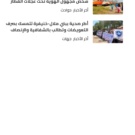
شخص مجهول الهوية تحت عجلات القطار
أخر الأخبار
حوادث
أطر صحية ببني ملال-خنيفرة تتمسك بصرف
التعويضات وتطالب بالشفافية والإنصاف
أخر الأخبار
جهات