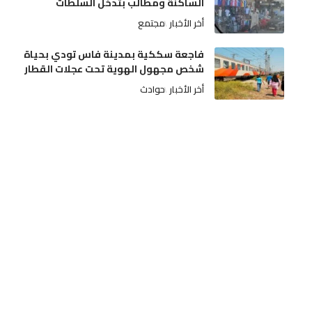
الساكنة ومطالب بتدخل السلطات
أخر الأخبار
مجتمع
فاجعة سككية بمدينة فاس تودي بحياة
شخص مجهول الهوية تحت عجلات القطار
أخر الأخبار
حوادث