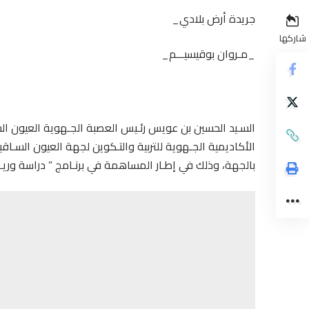
جريدة أرض بلادي_
شاركها
_مـروان بوقيسيـــم_
السـيد الحسين بن عويس رئـيس العصبة الجـهوية العيون الس
الأكاديمية الجـهوية للتربية والتـكوين لجهة العيون السـاق
بالجهة، وذلك في إطـار المساهمة في برنـامج ” دراسة وريـا