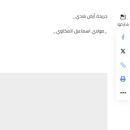
جريدة أرض بلادي_
شاركها
_مولاي اسماعيل المكاوي_