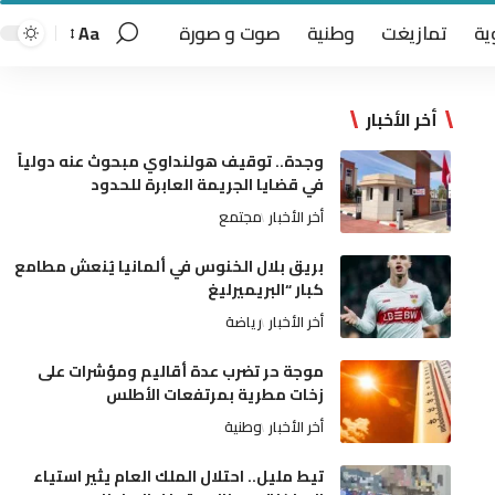
ية
تمازيغت
وطنية
صوت و صورة
Aa
أخر الأخبار
وجدة.. توقيف هولنداوي مبحوث عنه دولياً
في قضايا الجريمة العابرة للحدود
أخر الأخبار
مجتمع
بريق بلال الخنوس في ألمانيا يُنعش مطامع
كبار “البريميرليغ
أخر الأخبار
رياضة
موجة حر تضرب عدة أقاليم ومؤشرات على
زخات مطرية بمرتفعات الأطلس
أخر الأخبار
وطنية
تيط مليل.. احتلال الملك العام يثير استياء