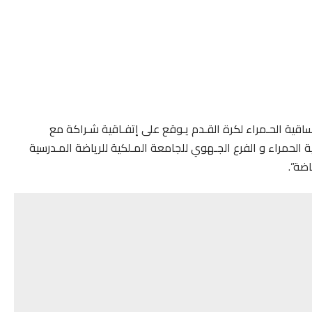
اقية الحـمراء لكرة القـدم يـوقع على إتفـاقية شـراكة مع
ية الحمراء و الفرع الجـهوي للجامعة المـلكية للرياضة المـدرسية
ضة”.