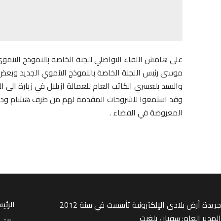
على هامش اللقاء التواصلي للجنة الخاصة بالنموذج التنموي 
موسى رئيس اللجنة الخاصة بالنموذج التنموي الجديد وبعض 
والسيد بلعسري الكاتب العام للعمالة ازيلال في زيارة الى 
وقد استمعوا للشروحات المقدمة لهم من طرف هشام وديع ر
المعروضة في الفضاء .
جريدة أرض بلادي الإلكترونية تأسست في سنة 2012
الرئي
المدير العام: سفيان بلغيت