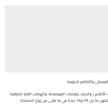
وسطى والأقاليم الجنوبية.
لدنيا ما بين 04 و09 درجات بمرتفعات الأطلس، والريف، وهضاب الفوسفاط، والهضاب العليا الشرقية،