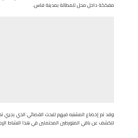
مفككة داخل محل للمطالة بمدينة فاس.
وقد تم إخضاع المشتبه فيهم للبحث القضائي الذي يجري تحت إ
للكشف عن باقي المتورطين المحتملين في هذا النشاط الإج