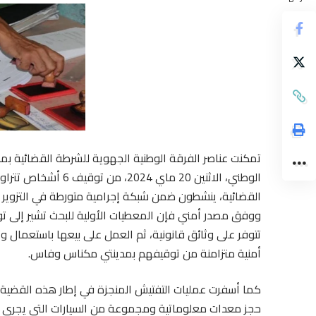
تمكنت عناصر الفرقة الوطنية الجهوية للشرطة القضائية بمد
القضائية، ينشطون ضمن شبكة إجرامية متورطة في التزوير و
ووفق مصدر أمني فإن المعطيات الأولية للبحث تشير إلى ت
تتوفر على وثائق قانونية، ثم العمل على بيعها باستعمال وث
أمنية متزامنة من توقيفهم بمدينتي مكناس وفاس.
كما أسفرت عمليات التفتيش المنجزة في إطار هذه القضية 
حجز معدات معلوماتية ومجموعة من السيارات التي يجري حال