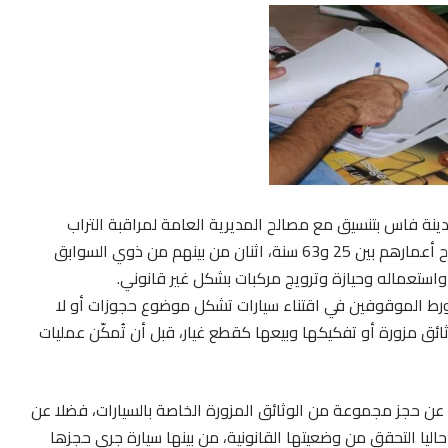
ينة فاس بتنسيق مع مصالح المديرية العامة لمراقبة التراب
الوطني، الاثنين 20 ماي 2024، من توقيف 6 أشخاص تتراوح أعمارهم بين 25 و63 سنة، اثنان من بينهم من ذوي السوابق
استعماله وحيازة وترويج مركبات بشكل غير قانوني.
ورط الموقوفين في اقتناء سيارات تشكل موضوع حجوزات أو لا
ائق مزورة أو تفكيكها وبيعها كقطع غيار، قبل أن تُمكّن عمليات
عن حجز مجموعة من الوثائق المزورة الخاصة بالسيارات، فضلا عن
يا التحقق من وضعيتها القانونية، من بينها سيارة جرى حجزها