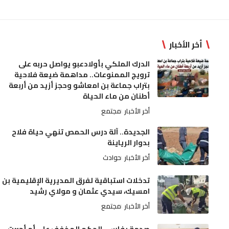
أخر الأخبار
الدرك الملكي بأولادعبو يواصل حربه على
ترويج الممنوعات.. مداهمة ضيعة فلاحية
بتراب جماعة بن امعاشو وحجز أزيد من أربعة
أطنان من ماء الحياة
أخر الأخبار
مجتمع
الجديدة.. آلة درس الحمص تنهي حياة فلاح
بدوار الرياينة
أخر الأخبار
حوادث
تدخلات استباقية لفرق المديرية الإقليمية بن
امسيك، سيدي عثمان و مولاي رشيد
أخر الأخبار
مجتمع
صدمة بفاس.. الحكم المخفف على أم أجبرت