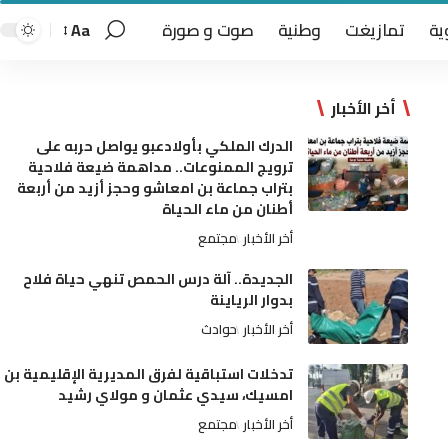
ية
تمازيغت
وطنية
صوت و صورة
Aa
أخر الأخبار
الدرك الملكي بأولادعبو يواصل حربه على
ترويج الممنوعات.. مداهمة ضيعة فلاحية
بتراب جماعة بن امعاشو وحجز أزيد من أربعة
أطنان من ماء الحياة
أخر الأخبار
مجتمع
الجديدة.. آلة درس الحمص تنهي حياة فلاح
بدوار الرياينة
أخر الأخبار
حوادث
تدخلات استباقية لفرق المديرية الإقليمية بن
امسيك، سيدي عثمان و مولاي رشيد
أخر الأخبار
مجتمع