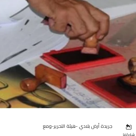
جريدة أرض بلادي -هيئة التحرير-ومع
شاركها