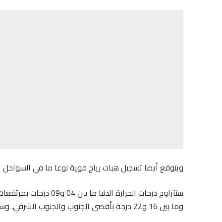
ويتوقع أيضا تسجيل هبات رياح قوية نوعا ما في السواحل ال
ستتراوح درجات الحرارة ا
وما بين 16 و22 درجة بأقصى الجنوب والجنوب الشرقي. وستكون ما بين 09 و16 درجة في ما تبقى من ربوع المملكة.