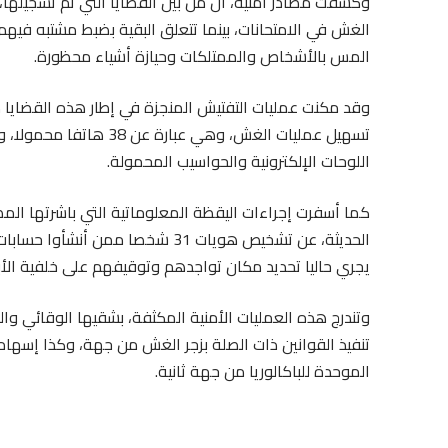
الغش في الامتحانات، بينما تتعلق البقية بضبط مشتبه فيهم 
المس بالأشخاص والممتلكات وحيازة أشياء محظورة.
وقد مكنت عمليات التفتيش المنجزة في إطار هذه القضايا
اللوحات الإلكترونية والحواسيب المحمولة.
كما أسفرت إجراءات اليقظة المعلوماتية التي باشرتها المصا
الحديثة، عن تشخيص هويات 31 شخصا
يجري حاليا تحديد مكان تواجدهم وتوقيفهم على خلفية الأب
وتندرج هذه العمليات الأمنية المكثفة، بشقيها الوقائي و
تنفيذ القوانين ذات الصلة بزجر الغش من جهة، وكذا إسهاما 
الموحدة للباكالوريا من جهة ثانية.