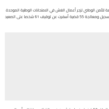
مة للأمن الوطني لزجر أعمال الغش في الامتحانات الوطنية الموحدة
للباكالوريا، التي تم تنظيمها أيام 27 و28 ماي الجاري، عن تسجيل ومعالجة 55 قضية أسفرت عن توقيف 61 شخصا على الصعيد