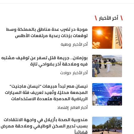
أخر الأخبار
موجة حر تضرب عدة مناطق بالمملكة وسط
توقعات بزخات رعدية مرتفعات الأطلس
أخر الأخبار
وطنية
بوزملان.. جريمة قتل تسفر عن توقيف مشتبه
فيه وملاحقة آخر بضواحي تازة
أخر الأخبار
حوادث
نيسان مصر تبدأ مبيعات “نيسان ماجنيت”
المجمعة محليًا، وتُعِيد تعريف فئة السيارات
الرياضية المدمجة متعددة الاستخدامات
أخبار العالم
إقتصاد
مندوبية الصحة بأزيلال في واجهة الانتقادات
بسبب تدبير السكن الوظيفي وملاحقة ممرض
قضائياً