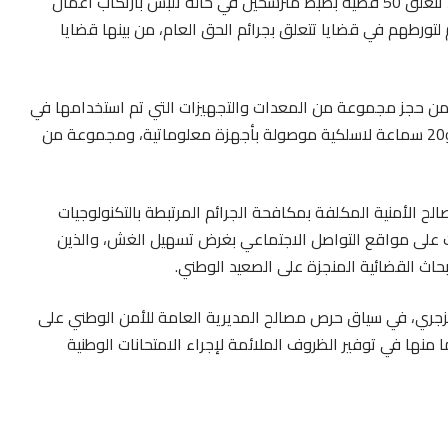
وكشفت مصادر أمنية، أن من بين القضايا التي تم تسجيلها، تتعلق 50 قضية بضبط مترشحين في حالة تلبس بارتكاب أعمال
لتورطهم في قضايا تتعلق بجرائم الحق العام، من بينها قضايا
 من حجز مجموعة من المعدات والتجهيزات التي تم استخدامها في
تسهيل عمليات الغش، وهي عبارة عن 38 هاتفا محمولا، و20 سماعة لاسلكية موصولة بأجهزة معلوماتية، ومجموعة من
لح الأمنية المكلفة بمكافحة الجرائم المرتبطة بالتكنولوجيات
 ممن أنشأوا حسابات على مواقع التواصل الاجتماعي بغرض تسهيل الغش، والذين
حاث القضائية المنجزة على الصعيد الوطني.
الزجري، في سياق حرص مصالح المديرية العامة للأمن الوطني على
منها في توفير الظروف الملائمة لإجراء الامتحانات الوطنية