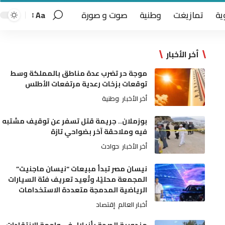
ية
تمازيغت
وطنية
صوت و صورة
Aa
أخر الأخبار
موجة حر تضرب عدة مناطق بالمملكة وسط
توقعات بزخات رعدية مرتفعات الأطلس
أخر الأخبار
وطنية
بوزملان.. جريمة قتل تسفر عن توقيف مشتبه
فيه وملاحقة آخر بضواحي تازة
أخر الأخبار
حوادث
نيسان مصر تبدأ مبيعات “نيسان ماجنيت”
المجمعة محليًا، وتُعِيد تعريف فئة السيارات
الرياضية المدمجة متعددة الاستخدامات
أخبار العالم
إقتصاد