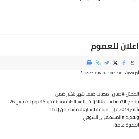
لان للعموم
2019/09/ at 9:04 مساءً
مثل
#
حسن_مكيات
ضيف شهر شتنبر ضمن
امج
#
action7
ب
#
الخزانة_الوسائطية
بمدينة خريبكة يوم الخميس 26
شتنبر 2019 على الساعة السابعة مساء من إعداد
ديم
#
المصطفى_الصوفي
عوة عامة.