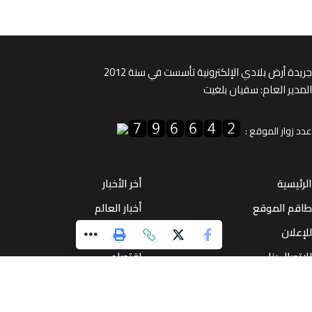
ة أرض بلادي الإلكترونية تأسست في سنة 2012
ير العام: سفيان بلغيت
زوار الموقع :
يسية
أخر الأخبار
م الموقع
أخبار العالم
لان
مغاربة العالم
صال بنا
إقتصاد
ية