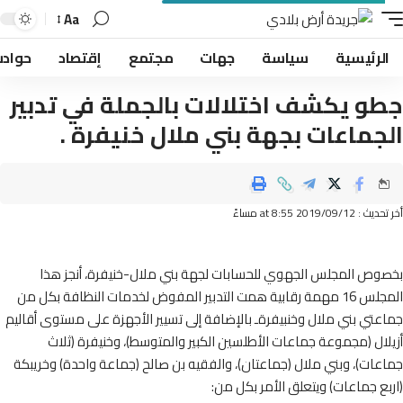
Aa
لرئيسية
سياسة
جهات
مجتمع
إقتصاد
حوادث
و يكشف اختلالات بالجملة في تدبير
جماعات بجهة بني ملال خنيفرة .
2019/09/ at 8:55 مساءً
وص المجلس الجهوي للحسابات لجهة بني ملال-خنيفرة، أنجز هذا
المجلس 16 مهمة رقابية همت التدبير المفوض لخدمات النظافة بكل من
تي بني ملال وخنبيفرةـ بالإضافة إلى تسيير الأجهزة على مستوى أقاليم
ال (مجموعة جماعات الأطلسين الكبير والمتوسط)، وخنيفرة (ثلاث
ات)، وبني ملال (جماعتان)، والفقيه بن صالح (جماعة واحدة) وخريبكة
ع جماعات) ويتعلق الأمر بكل من: