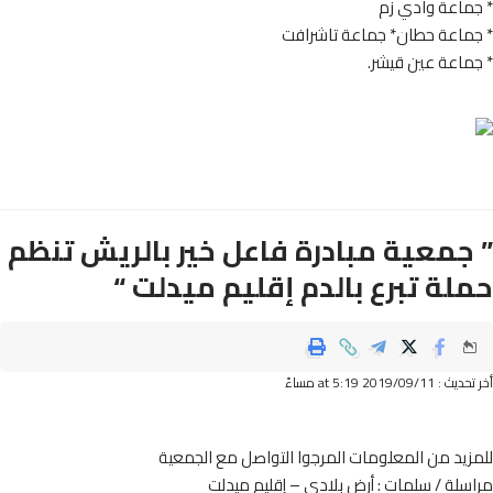
ماعة وادي زم
ماعة حطان* جماعة تاشرافت
ماعة عين قيشر.
جمعية مبادرة فاعل خير بالريش تنظم
لة تبرع بالدم إقليم ميدلت “
2019/09/ at 5:19 مساءً
يد من المعلومات المرجوا التواصل مع الجمعية
لة / سلمات : أرض بلادي – إقليم ميدلت