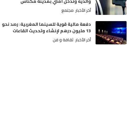
والديه وتدخل أمني بمدينة مكناس
أخر الأخبار
مجتمع
دفعة مالية قوية للسينما المغربية: رصد نحو
13 مليون درهم لإنشاء وتحديث القاعات
أخر الأخبار
ثقافة و فن