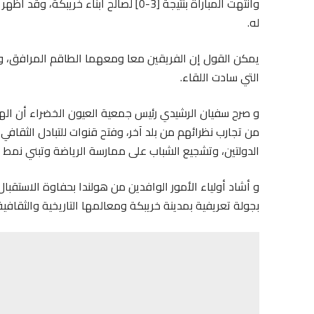
وانتهت المباراة بنتيجة [3-0] لصالح أبن
له.
يمكن القول إن الفريقين معا ومعهما الطاقم المرافق، وكل
التي سادت اللقاء.
و صرح سفيان الرشيدي رئيس جمعية العيون الخضراء أن الهدف
من تجارب نظرائهم من بلد آخر، وفتح قنوات للتبادل الثقافي
الدولتين، وتشجيع الشباب على ممارسة الرياضة وتبني نمط
و أشاد أولياء الأمور الوافدين من هولندا بحفاوة الاستقب
بجولة تعريفية بمدينة خريبكة ومعالمها التاريخية والثقافية