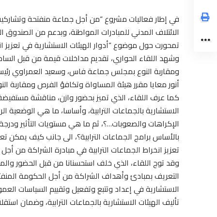
في إطار فعاليات مشروع “من أجل جماعة منفتحة وتشاركية”
تمحورت حول موضوع “أدوار الهيئات الاستشارية في تعزيز انفت
وشهد اللقاء الحواري، تقديم مداخلات قيمة من قبل الساد
ومقاربة النوع بمجلس جماعة فاس، وسعيد العمراوي رئي
أنور معايا مقرر هيئة المساواة وتكافؤ الفرص ومقاربة ا
كما عرف اللقاء، الذي تميز بحضور وازن، مناقشة مستفيضة،
الاستشارية بالجماعات الترابية، وأساسا، ما هي الوضعية ال
الإكراهات والصعوبات…؟، ثم ما هي مستويات التأثير ودرجة
بالأساس برامج الجماعات الترابية؟، الى جانب كيف يمكن تعزي
تعزيز انخراط الجماعات الترابية في مبادرة الشراكة من أجل 
وقد توج اللقاء، الذي خلف استحسنانا من قبل الحضور وا
التعريف بمبادئ وأهداف الشراكة من أجل الحكومة المنفتح
الاستشارية في إعداد وتتبع وتفعيل وتقييم السياسات العم
تأليف الهيئات الاستشارية بالجماعات الترابية، وضمان استقل