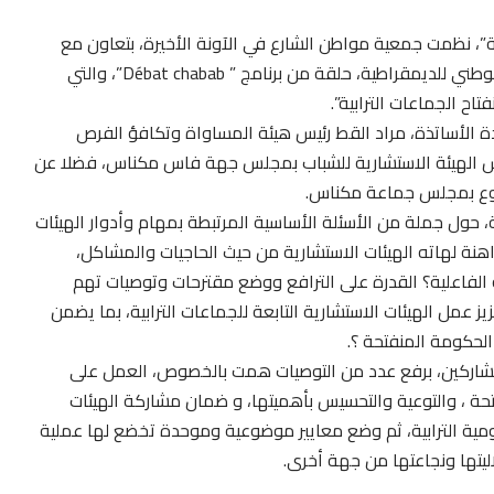
، نظمت جمعية مواطن الشارع في الآونة الأخيرة، بتعاون مع
الائتلاف المدني للمبادرات المواطنة، وبدعم من الصندوق الوطني للديمقراطية، حلقة من برنامج ” Débat chabab”، والتي
اح الجماعات الترابية”.
ة الأساتذة، مراد القط رئيس هيئة المساواة وتكافؤ الفرص
س الهيئة الاستشارية للشباب بمجلس جهة فاس مكناس، فضلا عن
لنوع بمجلس جماعة مكناس.
 حول جملة من الأسئلة الأساسية المرتبطة بمهام وأدوار الهيئات
راهنة لهاته الهيئات الاستشارية من حيث الحاجيات والمشاكل،
 الفاعلية؟ القدرة على الترافع ووضع مقترحات وتوصيات تهم
ز عمل الهيئات الاستشارية التابعة للجماعات الترابية، بما يضمن
الحكومة المنفتحة ؟.
لمشاركين، برفع عدد من التوصيات همت بالخصوص، العمل على
ة ، والتوعية والتحسيس بأهميتها، و ضمان مشاركة الهيئات
ومية الترابية، ثم وضع معايير موضوعية وموحدة تخضع لها عملية
اليتها ونجاعتها من جهة أخرى.