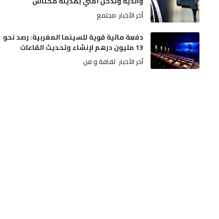
والديه وتدخل أمني بمدينة مكناس
أخر الأخبار
مجتمع
دفعة مالية قوية للسينما المغربية: رصد نحو
13 مليون درهم لإنشاء وتحديث القاعات
أخر الأخبار
ثقافة و فن