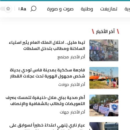
ية
تمازيغت
وطنية
صوت و صورة
Aa
أخر الأخبار
تيط مليل.. احتلال الملك العام يثير استياء
الساكنة ومطالب بتدخل السلطات
أخر الأخبار
مجتمع
فاجعة سككية بمدينة فاس تودي بحياة
شخص مجهول الهوية تحت عجلات القطار
أخر الأخبار
حوادث
أطر صحية ببني ملال-خنيفرة تتمسك بصرف
التعويضات وتطالب بالشفافية والإنصاف
أخر الأخبار
جهات
عيار ناري يُنهي اعتداءً خطيراً لسوابق على