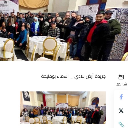
جريدة أرض بلادي _ اسماء بومليحة
شاركها