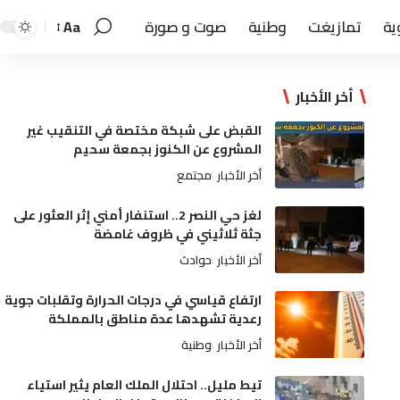
ية
تمازيغت
وطنية
صوت و صورة
Aa
أخر الأخبار
القبض على شبكة مختصة في التنقيب غير
المشروع عن الكنوز بجمعة سحيم
أخر الأخبار
مجتمع
لغز حي النصر 2.. استنفار أمني إثر العثور على
جثة ثلاثيني في ظروف غامضة
أخر الأخبار
حوادث
ارتفاع قياسي في درجات الحرارة وتقلبات جوية
رعدية تشهدها عدة مناطق بالمملكة
أخر الأخبار
وطنية
تيط مليل.. احتلال الملك العام يثير استياء