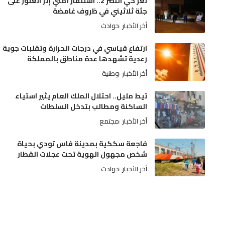
لغز حي النصر 2.. استنفار أمني إثر العثور على
جثة ثلاثيني في ظروف غامضة
أخر الأخبار
حوادث
ارتفاع قياسي في درجات الحرارة وتقلبات جوية
رعدية تشهدها عدة مناطق بالمملكة
أخر الأخبار
وطنية
تيط مليل.. احتلال الملك العام يثير استياء
الساكنة ومطالب بتدخل السلطات
أخر الأخبار
مجتمع
فاجعة سككية بمدينة فاس تودي بحياة
شخص مجهول الهوية تحت عجلات القطار
أخر الأخبار
حوادث