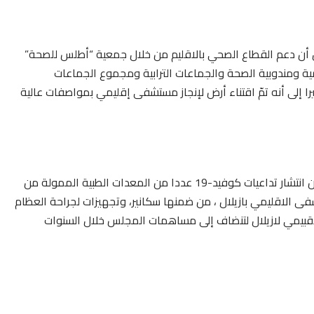
أن دعم القطاع الصحي بالاقليم من خلال جمعية “أطلس للصحة”
ة ومندوبية الصحة والجماعات الترابية ومجموع الجماعات
 إلى أنه تمّ اقتناء أرض لإنجاز مستشفى إقليمي بمواصفات عالية
وأضاف أن المجلس الإقليمي سلم مؤخرا تزامنا مع الحد من انتشار تداعيات كوفيد-19 عددا من المعدات الطبية الممولة من
 الاقليمي بازيلال ، من ضمنها سكانير، وتجهيزات لجراحة العظام
بيمي لازيلال لتنضاف إلى مساهمات المجلس خلال السنوات