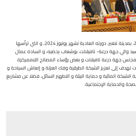
عقد مجلس جهة درعة تافيلالت، يوم الاثنين 01 يوليوز 2024، بمدينة تنغير، دورته العادية لشهر يوليوز 2024، و التي ترأسها
سيد والي جهة درعة- تافيلالت، بوشعاب يحضيه، و السادة عمال
اء مجلس جهة درعة تافيلالت و بعض رؤساء المصالح اللاممركزة
 تهدف إلى تعزيز الشبكة الطرقية وفك العزلة و إنعاش السياحة و
ة الشبكة المائية و حماية البيئة و التطهير السائل، فضلا عن مشاريع
لصحة والحماية الإجتماعية.