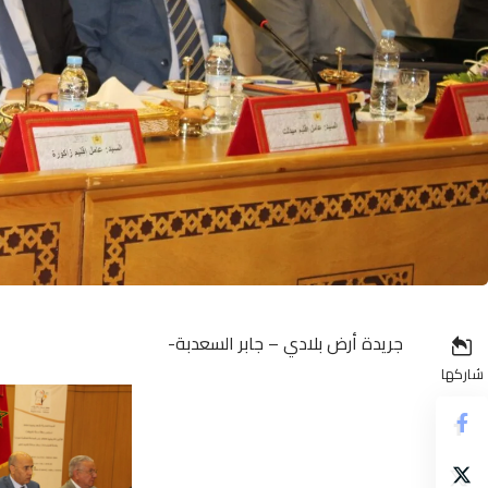
جريدة أرض بلادي – جابر السعدبة-
شاركها