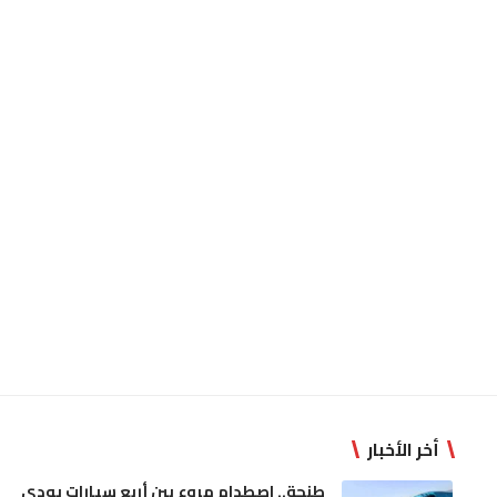
أخر الأخبار
طنجة.. اصطدام مروع بين أربع سيارات يودي