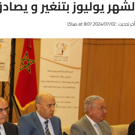
لشهر يوليوز بتنغير و يصا
أخر تحديث : 2024/07/02 at 8:07 صباحًا