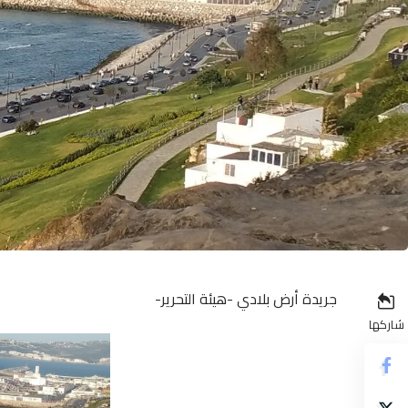
جريدة أرض بلادي -هيئة التحرير-
شاركها