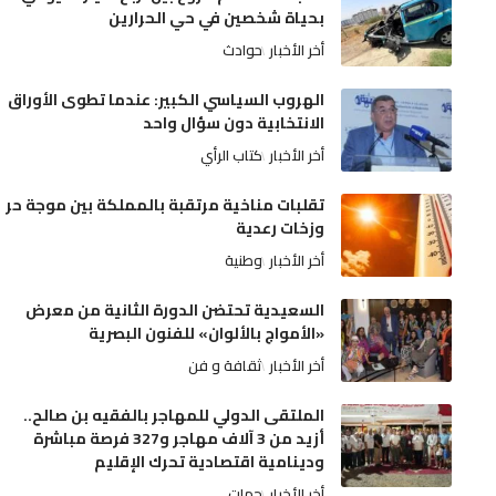
بحياة شخصين في حي الحرارين
أخر الأخبار
حوادث
الهروب السياسي الكبير: عندما تطوى الأوراق
الانتخابية دون سؤال واحد
أخر الأخبار
كتاب الرأي
تقلبات مناخية مرتقبة بالمملكة بين موجة حر
وزخات رعدية
أخر الأخبار
وطنية
السعيدية تحتضن الدورة الثانية من معرض
«الأمواج بالألوان» للفنون البصرية
أخر الأخبار
ثقافة و فن
الملتقى الدولي للمهاجر بالفقيه بن صالح..
أزيد من 3 آلاف مهاجر و327 فرصة مباشرة
ودينامية اقتصادية تحرك الإقليم
أخر الأخبار
جهات