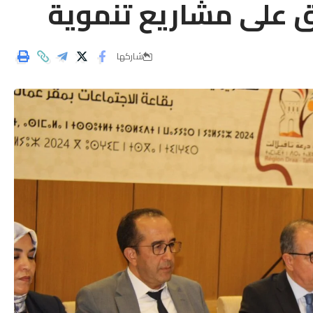
دق على مشاريع تنموية
شاركها