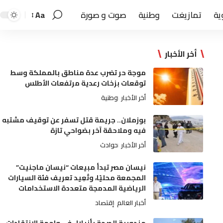
ية
تمازيغت
وطنية
صوت و صورة
Aa
أخر الأخبار
موجة حر تضرب عدة مناطق بالمملكة وسط
توقعات بزخات رعدية مرتفعات الأطلس
أخر الأخبار
وطنية
بوزملان.. جريمة قتل تسفر عن توقيف مشتبه
فيه وملاحقة آخر بضواحي تازة
أخر الأخبار
حوادث
نيسان مصر تبدأ مبيعات “نيسان ماجنيت”
المجمعة محليًا، وتُعِيد تعريف فئة السيارات
الرياضية المدمجة متعددة الاستخدامات
أخبار العالم
إقتصاد