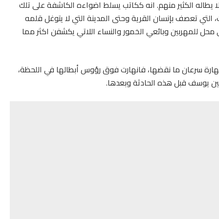
لا يطاله الكثير منهم. انه ككاتب يسلط اضواءه الكاشفة على تلك
ات، التي تعصف بإنسان القرية وحتى المدينة التي لا يتوغل قلمه
حل للمهربين وبائعي الخمور والنساء اللاتي يكشفن اكثر مما
 ومهارة سرعان ما نقضها، فانهارت فوق رؤوس أبطالها في اللحظة،
ين يوسف قبل هذه الحادثة وبعدها.