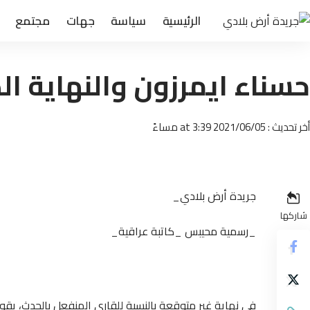
الرئيسية
سياسة
جهات
مجتمع
حسناء ايمرزون والنهاية ال
أخر تحديث : 2021/06/05 at 3:39 مساءً
جريدة أرض بلادي_
شاركها
_رسمية محيبس _كاتبة
عراقية_
في نهاية غير متوقعة بالنسبة للقاري المنفعل بالحدث، 