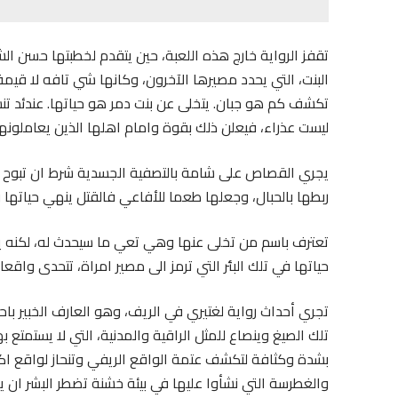
تقفز الرواية خارج هذه اللعبة، حين يتقدم لخطبتها حسن الشا
البنت، التي يحدد مصيرها الآخرون، وكانها شي تافه لا قيم
تكشف كم هو جبان. يتخلى عن بنت دمر هو حياتها. عندئد تن
ليست عذراء، فيعلن ذلك بقوة وامام اهلها الذين يعاملونها
يجري القصاص على شامة بالتصفية الجسدية شرط ان تبوح باسم
ربطها بالحبال، وجعلها طعما للأفاعي فالقتل ينهي حياتها و
تعترف باسم من تخلى عنها وهي تعي ما سيحدث له، لكنه يسب
حياتها في تلك البئر التي ترمز الى مصير امراة، تتحدى واقعا
تجري أحداث رواية لغتيري في الريف، وهو العارف الخبير با
تلك الصيغ وينصاع للمثل الراقية والمدنية، التي لا يستم
بشدة وكثافة لتكشف عتمة الواقع الريفي وتنحاز لواقع اكثر
والغطرسة التي نشأوا عليها في بيئة خشنة تضطر البشر ان ي