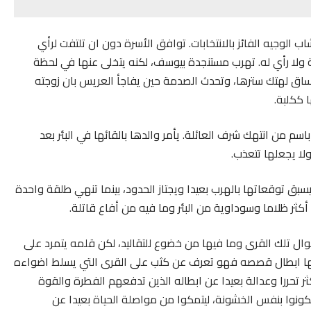
ب الوجيه الفائز بالانتخابات. توافق الأسرة دون ان تلتفت لرأي
ة ولا رأي له. تهرب مستنجدة بيوسف، لكنه يتخلى عنها في لحظة
ساق لهتك سترها، وتحدث الصدمة حين يفاجأ العريس بان زوجته
 ككلبة.
 من انتهك شرف العائلة. يأمر والدها بالقائها في البئر بعد
لا يجعلها تتعذب.
ق توقعاتها بالهرب بعيدا ويجتاز الحدود، بينما تنهي طلقة واحدة
 أكثر ظلاما وسوداوية من البئر وما فيه من أفاع قاتلة.
حوال تلك القرى وما فيها من خضوع للتقاليد، لكن قلمه يتمرد على
تع بها ابطال قصصه فهو تعرف عن كثب على القرى التي يسلط اضواءه
 تحررا وعدالة بعيدا عن ابطاله الذين تدفعهم الفطرة والقوة
كونوا بنفس الخشونة، ليتمكوا من مواصلة الحياة بعيدا عن