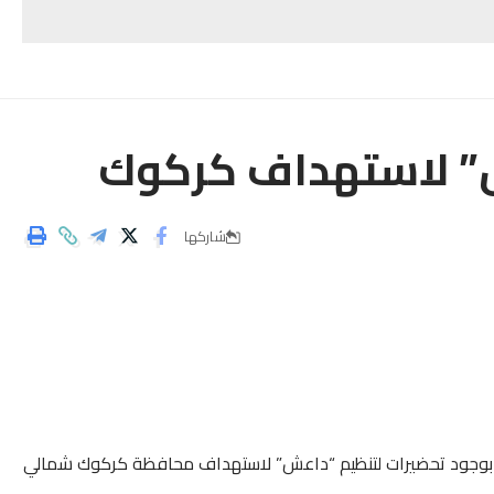
 لاستهداف كركوك
شاركها
 بوجود تحضيرات لتنظيم “داعش” لاستهداف محافظة كركوك شمالي