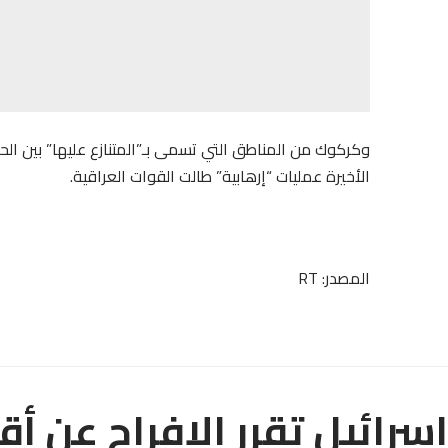
وكركوك من المناطق التي تسمى بـ”المتنازع عليها” بين ا
الأخيرة عمليات “إرهابية” طالت القوات العراقية.
المصدر: RT
إسرائيل تقرر الإفراج عن أق