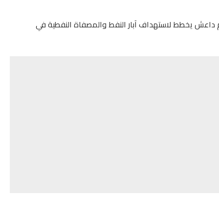
 ضابط في شرطة كركوك لـRT، إن “تنظيم داعش يخطط لاستهداف آبار النفط والمصفاة النفطية في