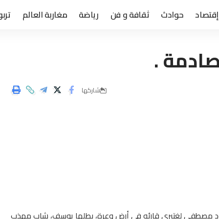
إقتصاد
حوادث
ثقافة و فن
رياضة
مغاربة العالم
تربو
صادمة .
شاركها
يقود مصطفى لغتيري قارئه في أرض وعرة، بطلها يوسف، شاب مهذب