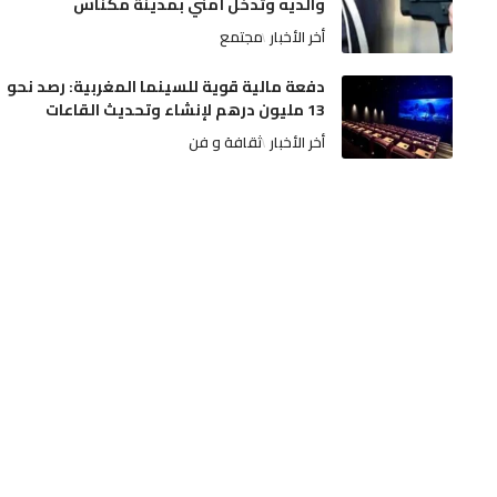
والديه وتدخل أمني بمدينة مكناس
أخر الأخبار
مجتمع
دفعة مالية قوية للسينما المغربية: رصد نحو
13 مليون درهم لإنشاء وتحديث القاعات
أخر الأخبار
ثقافة و فن