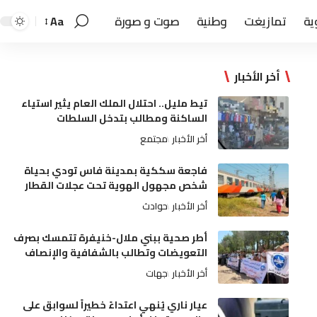
ية
تمازيغت
وطنية
صوت و صورة
Aa
أخر الأخبار
تيط مليل.. احتلال الملك العام يثير استياء
الساكنة ومطالب بتدخل السلطات
أخر الأخبار
مجتمع
فاجعة سككية بمدينة فاس تودي بحياة
شخص مجهول الهوية تحت عجلات القطار
أخر الأخبار
حوادث
أطر صحية ببني ملال-خنيفرة تتمسك بصرف
التعويضات وتطالب بالشفافية والإنصاف
أخر الأخبار
جهات
عيار ناري يُنهي اعتداءً خطيراً لسوابق على