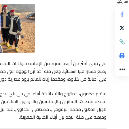
شاركها
على مدى أكثر من أربعة عقود من الإقامة بالولايات المتح
يصنع مسارا فنيا استثنائيا، جعل منه أحد أبرز الوجوه التي ح
على أصالة فن گناوة، ومقدما إياه للعالم بروح عصرية دون
محطة يقصدها الفنانون والإعلاميون والدوليون السابقون وز
الجيل الذهبي محمد التيمومي، مصطفى الحداوي، عبد الر
وحرصه على صلة الرحم بين أبناء الجالية المغربية.