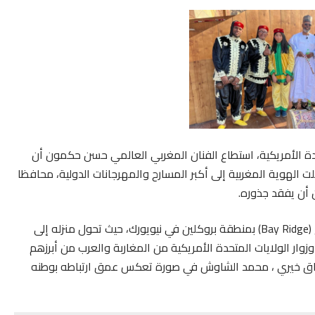
دة الأمريكية، استطاع الفنان المغربي العالمي حسن حكمون أن
ملت الهوية المغربية إلى أكبر المسارح والمهرجانات الدولية، محافظا
 أن يفقد جذوره.
ويقيم حكمون، المتزوج والأب لثلاثة أبناء، في حي باي ريدج (Bay Ridge) بمنطقة بروكلين في نيويورك، حيث تحول منزله إلى
وار الولايات المتحدة الأمريكية من المغاربة والعرب من أبرزهم
زاق خيري ، محمد الشاوش في صورة تعكس عمق ارتباطه بوطنه