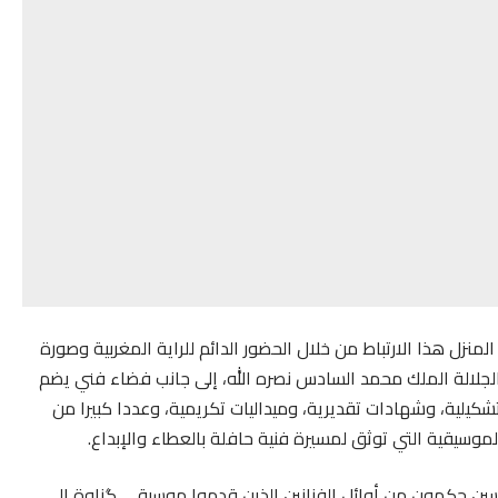
لمنزل هذا الارتباط من خلال الحضور الدائم للراية المغربية وصورة
جلالة الملك محمد السادس نصره الله، إلى جانب فضاء فني يضم
شكيلية، وشهادات تقديرية، وميداليات تكريمية، وعددا كبيرا من
الموسيقية التي توثق لمسيرة فنية حافلة بالعطاء والإبداع.
ن حكمون من أوائل الفنانين الذين قدموا موسيقى گناوة إلى