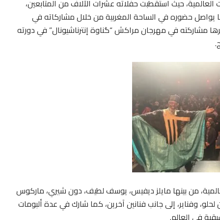
العالمية، حيث استقطبت حفلاته عشرات الآلاف من المتابعين،
إلى أكثر من 200 ألف متفرج. كما يواصل حضوره في الساحة المغربية من خلال مشاركاته في
ها مشاركته في مهرجان مراكش “گناوة إنترناشيونال” في دورته
.
عالمية، من بينها مايلز ديفيس، يوسف لطيف، دون شيري، ماركوس
ن لحلو، وفناير، إلى جانب فنانين آخرين، كما شارك في عدة ألبومات
قية في العالم.