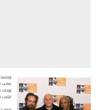
ويجسد ا
صاحب ال
لوحات ت
الآلات 
ويعد حس