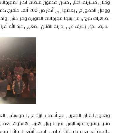
وخلال مسيرته، اعتلى حسن حكمون منصات أكبر المهرجانات 
ووصل الحضور في بعضها 
تظاهرات كبرى، من بينها مهرجانات الصويرة ومراكش، وآخر
الثانية، الذي يشرف على إدارته الفنان المغربي عبد الله أعراج
وتعاون الفنان المغربي مع أسماء بارزة في الموسيقى ال
ميلر، برانفورد مارساليس، بيتر غابرييل، هيربي هانكوك، نعما
عالمية توج بعضها بجائزة غرامي، إحدى أرفع الجوائز الموسي