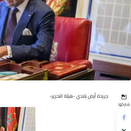
جريدة أرض بلادي -هيئة التحرير-
شاركها