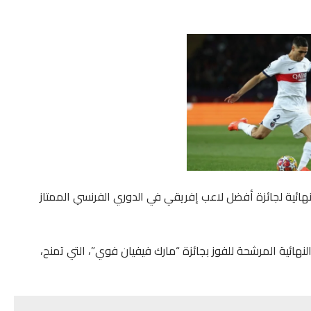
نهائية لجائزة أفضل لاعب إفريقي في الدوري الفرنسي الممتاز
لدولي “rfi”، وقناة “فرانس24″، القائمة النهائية المرشحة للفوز بجائزة “مارك فيفيان فوي”، التي تمنح،