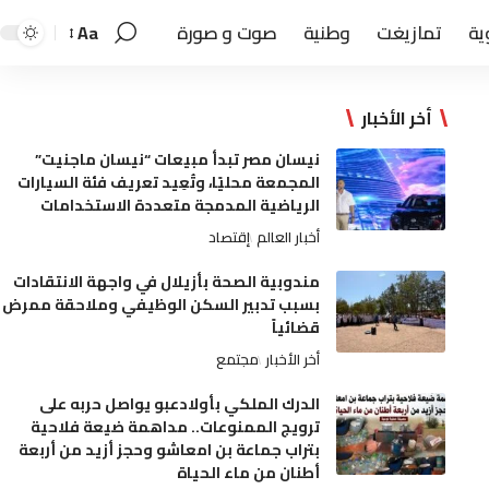
ية
تمازيغت
وطنية
صوت و صورة
Aa
أخر الأخبار
نيسان مصر تبدأ مبيعات “نيسان ماجنيت”
المجمعة محليًا، وتُعِيد تعريف فئة السيارات
الرياضية المدمجة متعددة الاستخدامات
أخبار العالم
إقتصاد
مندوبية الصحة بأزيلال في واجهة الانتقادات
بسبب تدبير السكن الوظيفي وملاحقة ممرض
قضائياً
أخر الأخبار
مجتمع
الدرك الملكي بأولادعبو يواصل حربه على
ترويج الممنوعات.. مداهمة ضيعة فلاحية
بتراب جماعة بن امعاشو وحجز أزيد من أربعة
أطنان من ماء الحياة