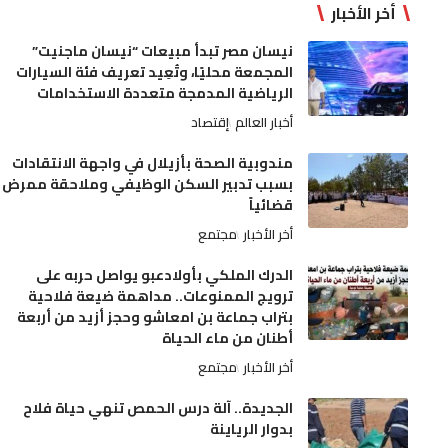
أخر الأخبار
نيسان مصر تبدأ مبيعات “نيسان ماجنيت”
المجمعة محليًا، وتُعِيد تعريف فئة السيارات
الرياضية المدمجة متعددة الاستخدامات
أخبار العالم
إقتصاد
مندوبية الصحة بأزيلال في واجهة الانتقادات
بسبب تدبير السكن الوظيفي وملاحقة ممرض
قضائياً
أخر الأخبار
مجتمع
الدرك الملكي بأولادعبو يواصل حربه على
ترويج الممنوعات.. مداهمة ضيعة فلاحية
بتراب جماعة بن امعاشو وحجز أزيد من أربعة
أطنان من ماء الحياة
أخر الأخبار
مجتمع
الجديدة.. آلة درس الحمص تنهي حياة فلاح
بدوار الرياينة