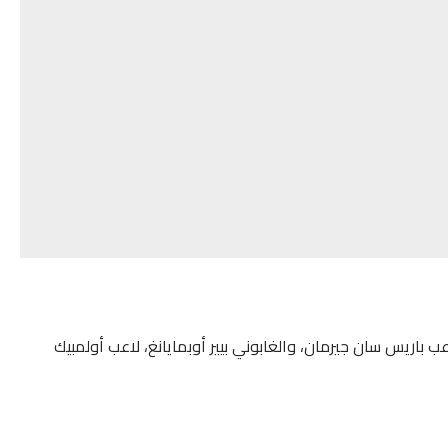
باريس سان جيرمان، والغابوني بيير أوبمايانغ، لاعب أولمبيك