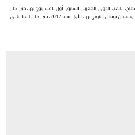
 من سنة 2009، وكان مروان الشماخ، اللاعب الدولي المغربي السابق، أول لاعب يتوج بها، حين كان
لاعبا لنادي بوردو، كما سبق للاعبين المغربيين يونس بلهندة وسفيان بوفال التتويج بها، الأول سنة 2012، حين كان لاعبا لنادي