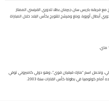
توج مع فريقه باريس سان جيرمان بطلا للدوري الفرنسي الممتاز
وري أبطال أوروبا، وبلغ ومرشح للتتويج بكأس البلاد خلال المباراة
طرف راديو فرنسا الدولي، وتحمل اسم “مارك فيفيان فوي”، وهو دولي كاميروني توفي
 أمام كولومبيا في بطولة كأس القارات سنة 2003.