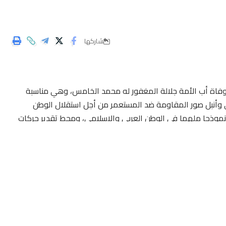
شاركها
فاة أب الأمة جلالة المغفور له محمد الخامس، وهي مناسبة
وأنبل صور المقاومة ضد المستعمر من أجل استقلال الوطن
 نموذجا ملهما في الوطن العربي والإسلامي، ومحط تقدير حركات
وكان بطل التحرير جلالة المغفور له محمد الخامس قد أسلم الروح إلى باريها في العاشر من رمضان من سنة 1380 هجرية
سنوات قليلة من تخليص الوطن من ربقة الإستعمار ونيل استقلال المملكة. وشكلت
انت ترى فيه، طيب الله ثراه، أحد أبرز أقطاب حركة التحرر الوطني
تقدم.
ذكرى ملك فضل التضحية بالغالي والنفيس، وتحمل مرارة المنفى على
سم المبادئ المؤسسة للأمة إعتراضا قطعيا على التنازل عن