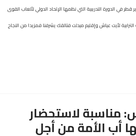
لى دبلوم الإتحاد الدولي لسنة 2014 في سباير قطر في الدورة التدريبية التي نظمها الإتحاد الدولي لألعاب القوى
لترابية لأيت عياش وإقليم ميدلت فتالقك يشرفنا فمزيدا من النجاح
: مناسبة لاستحضار
ا أب الأمة من أجل