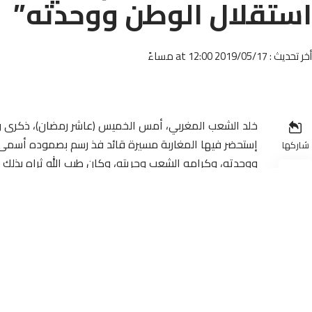
استقلال الوطن ووحدته”
أخر تحديث : 2019/05/17 at 12:00 مساءً
خلد الشعب المغربي، أمس الخميس (عاشر رمضان)، ذكرى و
إستحضر فيها المغاربة مسيرة قائد فذ رسم بصموده أسمى 
شاركها
ووحدته، وكرامه الشعب وحريته، وكان طيب الله ثراه بذلك
التحرر في العالم.
(الموافق ل26 فبراير 1961)، وذلك بعد 
وفاته رزءا فادحا للأمة، ولحركات المقاومة والتحرير، التي ك
ورمزا لكفاح الشعب من أجل الظفر بالاستقلال والكرامة وال
ويشكل تخليد هذه الذكرى عربونا للوفاء والتشبث الثابث ب
الخنوع والإستسلام في وجه المستعمر، فهو الذي إعترض با