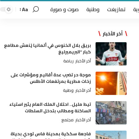
ية
تمازيغت
وطنية
صوت و صورة
Aa
أخر الأخبار
بريق بلال الخنوس في ألمانيا يُنعش مطامع
كبار “البريميرليغ
أخر الأخبار
رياضة
موجة حر تضرب عدة أقاليم ومؤشرات على
زخات مطرية بمرتفعات الأطلس
أخر الأخبار
وطنية
تيط مليل.. احتلال الملك العام يثير استياء
الساكنة ومطالب بتدخل السلطات
أخر الأخبار
مجتمع
فاجعة سككية بمدينة فاس تودي بحياة