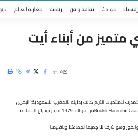
إقتصاد
حوادث
ثقافة و فن
رياضة
مغاربة العالم
تربو
 متميز من أبناء أيت
شاركها
درب للمنتخبات الأربع كانت بدايته بالمغرب؛ للسعودية؛ البحرين
والأن هو مدرب لمنتخب الكويت إنه الشاب حمو البوكيلي Boukili Hammou Caochمن مواليد 1979 بدوار بودراع الجماعة
الفوز وهو شرف لنا جميعا لجماعتنا وباقليمنا