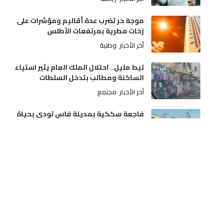
موجة حر تضرب عدة أقاليم ومؤشرات على
زخات مطرية بمرتفعات الأطلس
أخر الأخبار
وطنية
تيط مليل.. احتلال الملك العام يثير استياء
الساكنة ومطالب بتدخل السلطات
أخر الأخبار
مجتمع
فاجعة سككية بمدينة فاس تودي بحياة
شخص مجهول الهوية تحت عجلات القطار
أخر الأخبار
حوادث
أطر صحية ببني ملال-خنيفرة تتمسك بصرف
التعويضات وتطالب بالشفافية والإنصاف
أخر الأخبار
جهات