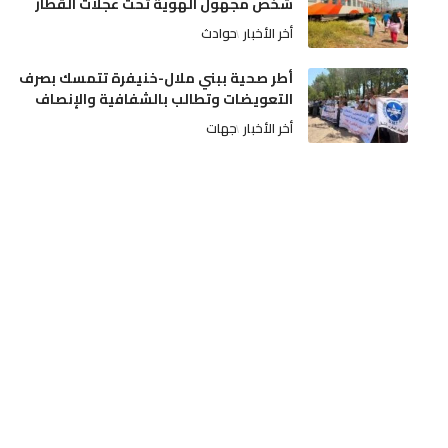
شخص مجهول الهوية تحت عجلات القطار
أخر الأخبار
حوادث
أطر صحية ببني ملال-خنيفرة تتمسك بصرف
التعويضات وتطالب بالشفافية والإنصاف
أخر الأخبار
جهات