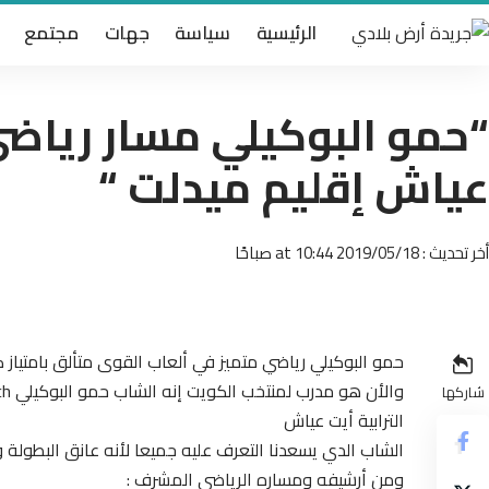
الرئيسية
سياسة
جهات
مجتمع
“حمو البوكيلي مسار رياضي
عياش إقليم ميدلت “
أخر تحديث : 2019/05/18 at 10:44 صباحًا
حمو البوكيلي رياضي متميز في ألعاب القوى متألق بامتياز كم
شاركها
الترابية أيت عياش
الشاب الدي يسعدنا التعرف عليه جميعا لأنه عانق البطولة و
ومن أرشيفه ومساره الرياضي المشرف :