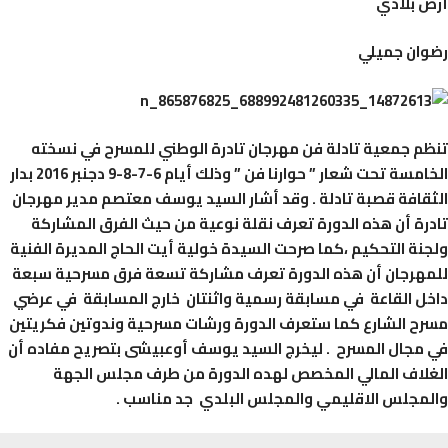
 بلادي
ان جميلي
م جمعية تادلة فن مهرجان تادرة الوطني للمسرح في نسخته
الخامسة تحت شعار ” حوارنا فن ” وذلك أيام 6-7-8-9 دجنبر 2016 بدار
قافة قصبة تادلة . وقد أشار السيد يوسف معتصم مدير مهرجان
رة أن هذه الدورة تعرف نقلة نوعية من حيث الفرق المشاركة
نة التحكيم ،كما صرحت السيدة خولية أيت الحاج المديرة الفنية
هرجان أن هذه الدورة تعرف مشاركة تسعة فرق مسرحية سبعة
ل القاعة في مسابقة رسمية واثنتان خارج المسابقة في عرضي
ح الشارع كما ستعرف الدورة ورشات مسرحية وندوتين فكريتين
مجال المسرح . ليخرج السيد يوسف أوعبيشى بتصريح مفاده أن
لاف المالي المخصص لهده الدورة من طرف مجلس الجهة
مجلس الاقليمي والمجلس البلدي جد مناسب .