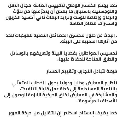
 يهتم الكلستر الوطني لتقييس الطاقة مجال النقل
لوجستيك باستباق ما يمكن أن ينجرّ عنها من تلوّث
زعاج وإضاعة للوقت وتزايد انبعاث ثاني أكسيد الكربون
تنزاف مصادر الطاقة
لبحث عن حلول لتحسين الخصائص التقنية للمركبات للحد
آثارها السلبية على البيئة.
يس المواطنين بقضايا البيئة وتعريفهم بالوسائل
طرق المتاحة للحفاظ عليها،.
ة لتبادل التجارب وتقييم المسار
يم المعارض وطنيا ودوليا يحول الخطاب المتغنّـي
تنمية المستدامة إلى خطة عمل قابلة للتنفيذ”،
مشاركة في المعارض لخلق الحركية اللازمة للوصول إلى
هداف المرسومة”.
 يضيف الاستاد اسكندر ان التقليل من حركة المرور