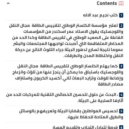
Contents
كتب نجيم عبد الاله
تعتبر مؤسسة الكلستر الوطني لتقييس الطاقة مجال النقل
واللوجستيك يقول الاستاد عمر اسكندر من المؤسسات
الفاعلة على الصعيد الوطني في تقييس الطاقة وكدا الحد من
المخاطر المتفاقمة التي أصبحت تواجهها المجتمعات والبشر
عموما نتيجة تسارع تدهور البيئة جراء التلوث الناتج عن حركة
النقل واكتظاظ المدن والطرقات.
كما يهتم الكلستر الوطني لتقييس الطاقة مجال النقل
واللوجستيك باستباق ما يمكن أن ينجرّ عنها من تلوّث وانزعاج
وإضاعة للوقت وتزايد انبعاث ثاني أكسيد الكربون واستنزاف
مصادر الطاقة
، البحث عن حلول لتحسين الخصائص التقنية للمركبات للحد من
آثارها السلبية على البيئة.
تحسيس المواطنين بقضايا البيئة وتعريفهم بالوسائل
والطرق المتاحة للحفاظ عليها،.
فرصة لتبادل التجارب وتقييم المسار