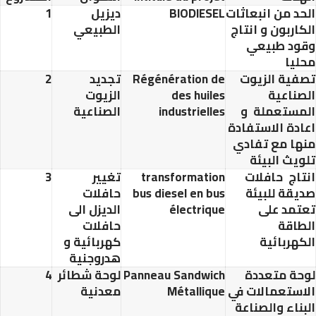
د من انبعاثات
BIODIESEL
ديزيل
1
اربون و انتاج
الطبيعي
ود طبيعي
يا
ية الزيوت
Régénération de
تجديد
2
ناعية
des huiles
الزيوت
مستعملة و
industrielles
الصناعية
دة الاستفادة
ا مع تفادي
يث البيئة
اج حافلات
transformation
تغيير
3
قة للبيئة
bus diesel en bus
حافلات
مد على
électrique
الديزل الى
اقة
حافلات
هربائية
كهربائية و
هدروجنية
ة متعددة
Panneau Sandwich
لوحة شطائر
4
ستعمالات في
Métallique
معدنية
ناء والصناعة