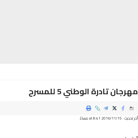
جان تادرة الوطني 5 للمسرح
2016/11/ at 8:41 مساءً