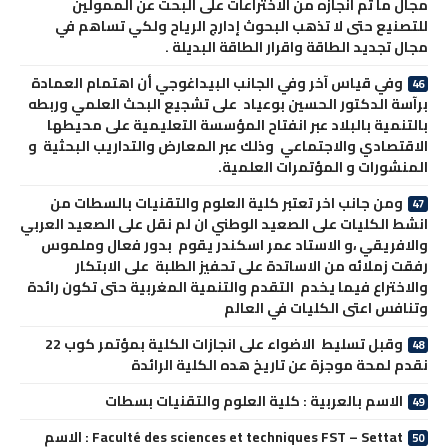
مجال ما تم انجازه من الاختراعات على البحت عن الممولين
للتصنيع حتى لا تذهب البحوث إدارج الرياح ولكي تساهم في
مجال تجديد الطاقة واقرار الطاقة البديلة .
وفي قياس آخر وفي الجانب البيداغوجي أن اهتمام العمادة
برآسة الدكتور الحسين بوعياد على تشجيع البحث العلمي وربطه
بالتنمية بالبلاد عبر انفتاح المؤسسة التعليمية على محيطها
الاقتصادي والاجتماعي وذلك عبر المعارض والتداريب البحثية و
المنشورات و المؤتمرات العلمية.
ومن جانب اخر تعتبر كلية العلوم والتقنيات بالسطات من
انشط الكليات على الصعيد الوطني ان لم نقل على الصعيد العربي
والافريقي ،و الاستاد عمر اسكندر يقوم بدور فعال وملموس
رفقت زملائه من الاساتدة على تحفيز الطلبة على الابتكار
والاختراع فيما يخدم التقدم والتنمية المغربية حتى تكون رائدة
وتنافس اعتى الكليات في العالم
وقبل تسليط الاضواء على انجازات الكلية بمؤتمر كوب 22
نقدم لمحة موجزة عن تاريخ هده الكلية الرائدة
الاسم بالعربية : كلية العلوم والتقنيات بسطات
Faculté des sciences et techniques FST – Settat : الاسم