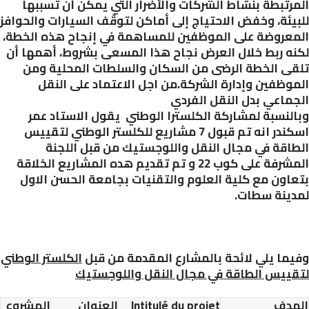
رتبطة بنشاط الشركات والأضرار التي يمكن أن تسببها
يئة، وخفض الاحتياج إلى أماكن لتوقّف السيارات والحوافز
عروضة على الموظفين للمساهمة في إنجاح هذه الخطة،
ه ربط خلال العرض نجاح هذا المسعى بشروط، أهمها أن
ى الخطة الرضى من السكان والسلطات المحلية ومن
وظفين وإدارة الشركة.من اجل الاعتماد على النقل
ماعي بدل النقل الفردي
لنسبة لمشاركة الكلسترا الوطني يقول الاستاد عمر
ندر انه
تم قبول 7 مشاريع للكلستر الوطني لتقييس
اقة في مجال النقل واللوجستيك من قبل اللجنة
المشرفة على كوب 22 و تم تقديم هده المشاريع الخلاقة
اون مع كلية العلوم والتقنيات بجامعة الحسن الاول
ينة سطات.
ما يلي لائحة بالمشارع المقدمة من قبل
الكلستر الوطني
ييس الطاقة في مجال النقل واللوجستيك
هدف
Intitulé du projet
العنوان
المشروع