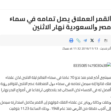
ﻘﻤﺮ ﺍﻟﻌﻤﻼﻕ ﻳﺼﻞ ﺗﻤﺎﻣﻪ ﻓﻲ ﺳﻤﺎﺀ
ﺮ ﻭﺍﻟﺴﻌﻮﺩﻳﺔ ﻧﻬﺎﺭ ﺍﻻﺛﻨﻴﻦ
2016/11/ at 11:32 مساءً
ﺳﻴﺸﺮﻕ ﺃﻛﺒﺮ ﻗﻤﺮ ﻣﻨﺬ ﻧﺤﻮ 70 ﻋﺎﻣﺎ ﻓﻲ ﺳﻤﺎﺀ ﺍﻟﻌﺎﻟﻢ ﻟﻴﻠﺔ ﺍﻻﺛﻨﻴﻦ ﻟﻜﻦ ﻋﻠﻤﺎﺀ
ﻗﺎﻟﻮﺍ ﺇﻧﻪ ﺳﻴﺼﻞ ﺗﻤﺎﻣﻪ ﻓﻲ ﺳﻤﺎﺀ ﺩﻭﻝ ﺍﻟﻤﻨﻄﻘﺔ ﻋﺼﺮ ﺍﻻﺛﻨﻴﻦ ﻟﺘﺘﻮﺍﻓﺮ ﺭﺅﻳﺔ
 ﻟﻪ ﻓﻲ ﺍﻟﻤﺴﺎﺀ ﻟﻜﻦ ﺍﻟﺴﻜﺎﻥ ﻗﺪ ﻳﻼﺣﻈﻮﻥ ﺍﺭﺗﻔﺎﻋﺎ ﻓﻲ ﺃﻣﻮﺍﺝ ﺍﻟﺒﺤﺮ ﻧﻬﺎﺭﺍ
ﺖ ﻭﻛﺎﻟﺔ ﺭﻭﻳﺘﺮﺯ ﻋﻦ ﻋﻠﻤﺎﺀ ﺍﻟﻔﻠﻚ ﻗﻮﻟﻬﻢ ﺇﻥ ﺍﻟﻘﻤﺮ ﺑﻜﺎﻣﻞ ﺍﺳﺘﺪﺍﺭﺗﻪ ﺳﻴﺼﻞ
ﺇﻟﻰ ﺃﻗﺮﺏ ﻧﻘﻄﺔ ﻣﻦ ﺍﻷﺭﺽ ﻣﻨﺬ ﻋﺎﻡ 1948 ، ﻭﺫﻟﻚ ﺍﻟﺴﺎﻋﺔ 11.23 ﺑﺘﻮﻗﻴﺖ