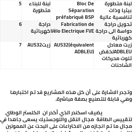
ة متطورة
Bloc De
لبنة للبناء
5
يا وذات
Séparation
متطورة
فسية عالية
préfabriqué BSP
يل دراجة
Fabrication de
دراجة
6
سة الى دراجة
Vélo Electrique FVE
كهربائية
بائية
 معادل
(équivalent
AUS32
زيت
AUS32
7
ADBL
لخفض
ADBLEU)
ت محركات
احنات
در الاشارة على أن كل هذه المشاريع قد تم اختبارها
 قابلة للتصنيع بصفة مباشرة.
يف اسكندر الذي أكدر ان
الكلستر الوطني
ييس الطاقة
مجال النقل واللوجستيك
يسعى جاهدا في
ل ما تم انجازه من الاختراعات على البحت عن الممولين