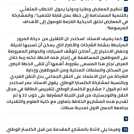
تنظيم المعارض وطنيا ودوليا يحول الخطاب المتغنّـي
بالتنمية المستدامة إلى خطة عمل قابلة للتنفيذ”، والمشاركة
في المعارض لخلق الحركية اللازمة للوصول إلى الأهداف
المرسومة”.
كما يضيف الاستاد اسكندر ان التقليل من حركة المرور
المرتبطة بنشاط الشركات والأضرار التي يمكن أن تسببها للبيئة،
وخفض الاحتياج إلى أماكن لتوقّف السيارات والحوافز المعروضة
على الموظفين للمساهمة في إنجاح هذه الخطة، لكنه ربط خلال
العرض نجاح هذا المسعى بشروط، أهمها أن تلقى الخطة الرضى
من السكان والسلطات المحلية ومن الموظفين وإدارة
الشركة.من اجل الاعتماد على النقل الجماعي بدل النقل الفردي
وبالنسبة لمشاركة الكلسترا الوطني يقول الاستاد عمر اسكندر
انه تم قبول 7 مشاريع للكلستر الوطني لتقييس الطاقة في مجال
النقل واللوجستيك من قبل اللجنة المشرفة على كوب 22 و تم
تقديم هده المشاريع الخلاقة بتعاون مع كلية العلوم والتقنيات
بجامعة الحسن الاول لمدينة سطات.
وفيما يلي لائحة بالمشارع المقدمة من قبل الكلستر الوطني