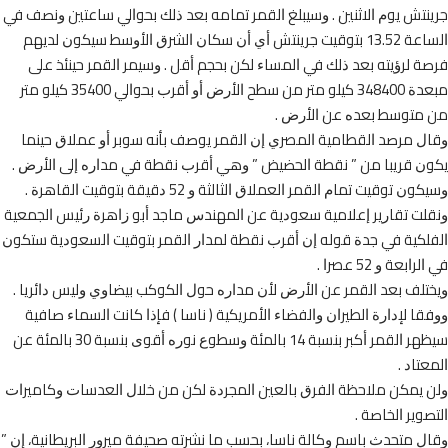
ﺘﺶ ﻳﻮﻡ ﺍﻻﺛﻨﻴﻦ . ﻭﺳﻴﺒﻠﻎ ﺍﻟﻘﻤﺮ ﺗﻤﺎﻣﻪ ﺑﻌﺪ ﺫﻟﻚ ﺑﺤﻮﺍﻟﻲ ﺳﺎﻋﺘﻴﻦ ﻭﻧﺼﻒ ﻓﻲ
ﺍﻟﺴﺎﻋﺔ 13.52 ﺑﺘﻮﻗﻴﺖ ﺟﺮﻳﻨﺘﺶ ﺃﻱ ﺃﻥ ﺳﻜﺎﻥ ﺍﻟﺸﺮﻕ ﺍﻷﻭﺳﻂ ﺳﻴﻜﻮﻥ ﻟﺪﻳﻬﻢ
 ﻟﺮﺅﻳﺘﻪ ﺑﻌﺪ ﺫﻟﻚ ﻓﻲ ﺍﻟﻤﺴﺎﺀ ﻟﻜﻦ ﺑﺤﺠﻢ ﺃﻗﻞ . ﻭﺳﻴﻤﺮ ﺍﻟﻘﻤﺮ ﺣﻴﻨﺌﺬ ﻋﻠﻰ
ﻣﺒﻌﺪﺓ 348400 ﻛﻴﻠﻮ ﻣﺘﺮ ﻣﻦ ﺳﻄﺢ ﺍﻷﺭﺽ ﺃﻭ ﺃﻗﺮﺏ ﺑﺤﻮﺍﻟﻲ 35400 ﻛﻴﻠﻮ ﻣﺘﺮ
ﻣﺘﻮﺳﻂ ﺑﻌﺪﻩ ﻋﻦ ﺍﻷﺭﺽ .
ﻝ ﻣﺮﺻﺪ ﺍﻟﻘﻄﺎﻣﻴﺔ ﺍﻟﻤﺼﺮﻱ ﺇﻥ ﺍﻟﻘﻤﺮ ﻳﻮﺻﻒ ﺑﺄﻧﻪ ﺳﻮﺑﺮ ﺃﻭ ﻋﻤﻼﻕ ﺣﻴﻨﻤﺎ
ﻥ ﻗﺮﻳﺒﺎ ﻣﻦ ” ﻧﻘﻄﺔ ﺍﻟﺤﻀﻴﺾ ” ﻭﻫﻲ ﺃﻗﺮﺏ ﻧﻘﻄﺔ ﻓﻲ ﻣﺪﺍﺭﻩ ﺇﻟﻰ ﺍﻷﺭﺽ .
 ﺗﻮﻗﻴﺖ ﺗﻤﺎﻡ ﺍﻟﻘﻤﺮ ﺍﻟﻌﻤﻼﻕ ﺍﻟﺜﺎﻟﺜﺔ ﻭ 52 ﺩﻗﻴﻘﺔ ﺑﺘﻮﻗﻴﺖ ﺍﻟﻘﺎﻫﺮﺓ .
ﻠﺖ ﺗﻘﺎﺭﻳﺮ ﺇﻋﻼﻣﻴﺔ ﺳﻌﻮﺩﻳﺔ ﻋﻦ ﺍﻟﻤﻬﻨﺪﺱ ﻣﺎﺟﺪ ﺃﺑﻮ ﺯﺍﻫﺮﺓ ﺭﺋﻴﺲ ﺍﻟﺠﻤﻌﻴﺔ
ﻠﻜﻴﺔ ﻓﻲ ﺟﺪﺓ ﻗﻮﻟﻪ ﺇﻥ ﺃﻗﺮﺏ ﻧﻘﻄﺔ ﻟﻤﺪﺍﺭ ﺍﻟﻘﻤﺮ ﺑﺘﻮﻗﻴﺖ ﺍﻟﺴﻌﻮﺩﻳﺔ ﺳﺘﻜﻮﻥ
ﺍﺑﻌﺔ ﻭ 52 ﻋﺼﺮﺍ .
ﺘﻠﻒ ﺑﻌﺪ ﺍﻟﻘﻤﺮ ﻋﻦ ﺍﻷﺭﺽ ﻷﻥ ﻣﺪﺍﺭﻩ ﺣﻮﻝ ﺍﻟﻜﻮﻛﺐ ﺑﻴﻀﺎﻭﻱ ﻭﻟﻴﺲ ﺩﺍﺋﺮﻳﺎ .
ﺎ ﻹﺩﺍﺭﺓ ﺍﻟﻄﻴﺮﺍﻥ ﻭﺍﻟﻔﻀﺎﺀ ﺍﻷﻣﺮﻳﻜﻴﺔ ‏( ﻧﺎﺳﺎ ‏) ﻓﺈﺫﺍ ﻛﺎﻧﺖ ﺍﻟﺴﻤﺎﺀ ﺻﺎﻓﻴﺔ
ﺳﻴﻈﻬﺮ ﺍﻟﻘﻤﺮ ﺃﻛﺒﺮ ﺑﻨﺴﺒﺔ 14 ﺑﺎﻟﻤﺌﺔ ﻭﺳﻄﻮﻉ ﻧﻮﺭﻩ ﺃﻗﻮﻯ ﺑﻨﺴﺒﺔ 30 ﺑﺎﻟﻤﺌﺔ ﻋﻦ
ﺘﺎﺩ .
 ﻳﻤﻜﻦ ﻣﻼﺣﻈﺔ ﺍﻟﻔﺮﻕ ﺑﺎﻟﻌﻴﻦ ﺍﻟﻤﺠﺮﺩﺓ ﻟﻜﻦ ﻣﻦ ﺧﻼﻝ ﺍﻟﻌﺪﺳﺎﺕ ﻭﻛﺎﻣﻴﺮﺍﺕ
ﻮﻳﺮ ﺍﻟﺨﺎﺻﺔ .
 ﻣﺘﺤﺪﺙ ﺑﺎﺳﻢ ﻭﻛﺎﻟﺔ ﻧﺎﺳﺎ، ﺑﺤﺴﺐ ﻣﺎ ﻧﺸﺮﺗﻪ ﺻﺤﻴﻔﺔ ﻣﻴﺮﻭﺭ ﺍﻟﺒﺮﻳﻄﺎﻧﻴﺔ، ﺇﻥ ”