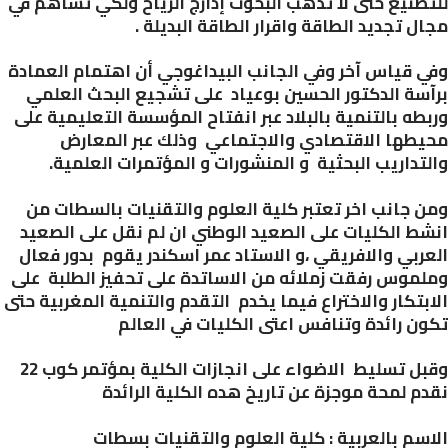
صنيع حتى لا تذهب البحوث إدارج الرياح ولكي تساهم في
ل تجديد الطاقة واقرار الطاقة البديلة .
 قياس آخر
وفي الجانب البيداغوجي أن اهتمام العمادة
سة الدكتور الحسين بوعياد على تشجيع البحث العلمي
طه بالتنمية بالبلاد عبر انفتاح المؤسسة التعليمية على
طها الاقتصادي والاجتماعي وذلك عبر المعارض
تداريب البحثية و المنشورات و المؤتمرات العلمية.
 جانب اخر تعتبر كلية العلوم والتقنيات بالسطات من
ط الكليات على الصعيد الوطني ان لم نقل على الصعيد
ربي والافريقي ،و الاستاد عمر اسكندر يقوم بدور فعال
موس رفقت زملائه من الاساتدة على تحفيز الطلبة على
بتكار والاختراع فيما يخدم التقدم والتنمية المغربية حتى
ن رائدة وتنافس اعتى الكليات في العالم
وقبل تسليط الاضواء على انجازات الكلية بمؤتمر كوب 22
م لمحة موجزة عن تاريخ هده الكلية الرائدة
سم بالعربية : كلية العلوم والتقنيات بسطات