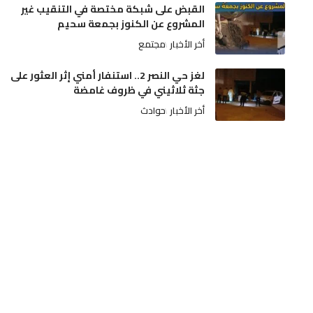
القبض على شبكة مختصة في التنقيب غير
المشروع عن الكنوز بجمعة سحيم
أخر الأخبار
مجتمع
لغز حي النصر 2.. استنفار أمني إثر العثور على
جثة ثلاثيني في ظروف غامضة
أخر الأخبار
حوادث