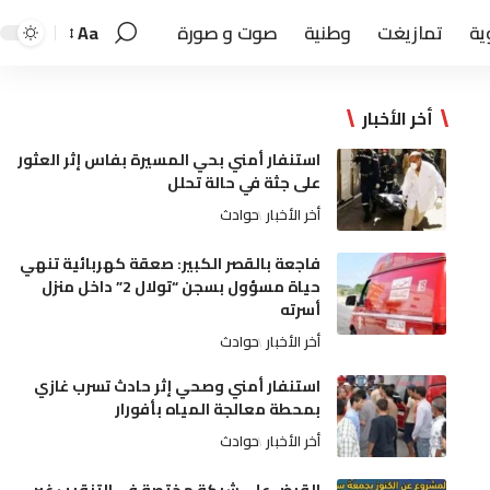
ية
تمازيغت
وطنية
صوت و صورة
Aa
أخر الأخبار
استنفار أمني بحي المسيرة بفاس إثر العثور
على جثة في حالة تحلل
أخر الأخبار
حوادث
فاجعة بالقصر الكبير: صعقة كهربائية تنهي
حياة مسؤول بسجن “تولال 2” داخل منزل
أسرته
أخر الأخبار
حوادث
استنفار أمني وصحي إثر حادث تسرب غازي
بمحطة معالجة المياه بأفورار
أخر الأخبار
حوادث