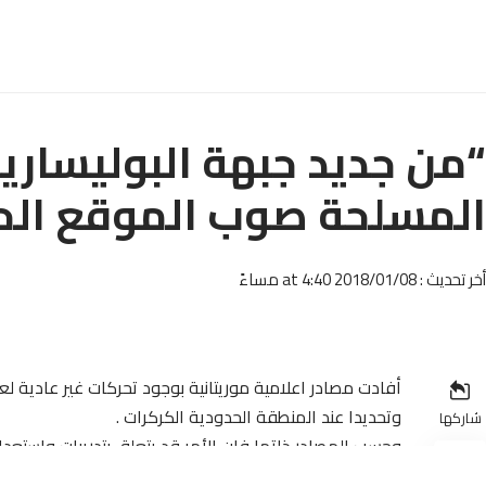
“من جديد جبهة البوليساري
المسلحة صوب الموقع الح
أخر تحديث : 2018/01/08 at 4:40 مساءً
أفادت مصادر اعلامية موريتانية بوجود تحركات غير عادية لعن
وتحديدا عند المنطقة الحدودية الكركرات .
شاركها
وحسب المصادر ذاتها فإن الأمر قد يتعلق بتدريبات واستعدا
بيد أن تزامن هذه التحركات والرسالة التي بعثها زعيم الجبهة