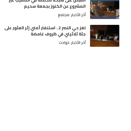
القبض على شبكة مختصة في التنقيب غير
المشروع عن الكنوز بجمعة سحيم
أخر الأخبار
مجتمع
لغز حي النصر 2.. استنفار أمني إثر العثور على
جثة ثلاثيني في ظروف غامضة
أخر الأخبار
حوادث