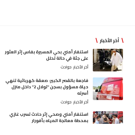
أخر الأخبار
استنفار أمني بحي المسيرة بفاس إثر العثور
على جثة في حالة تحلل
أخر الأخبار
حوادث
فاجعة بالقصر الكبير: صعقة كهربائية تنهي
حياة مسؤول بسجن “تولال 2” داخل منزل
أسرته
أخر الأخبار
حوادث
استنفار أمني وصحي إثر حادث تسرب غازي
بمحطة معالجة المياه بأفورار
أخر الأخبار
حوادث