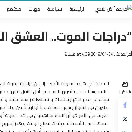
الرئيسية
سياسة
جهات
مجتمع
“دراجات الموت.. العشق القاتل‎ للشباب ا
أخر تحديث : 2018/04/24 at 4:39 مساءً
لا حديث في هذه السنوات الأخيرة إلا عن دراجات الموت ال
النارية وسيلة نقل يشتريها اللبيب من أجل التنقل عليها محتر
شاركها
شباب في عمر الزهور بحلاقات و تقطيعات رأسية عجيبة و غريب
يطيرون في الشوارع بدون خوذات و لا أوراق تأمين و لا احتر
الغريب في الأمر هو أن الآباء يساهمون في هذا الموت أولا بش
المباهاة بين الأصدقاء و كذلك لضياع الوقت و هدر زمنه
بيوتهم لا يحتاجون لا إلى دراجة نارية أو هوائية ، بل يحتاج