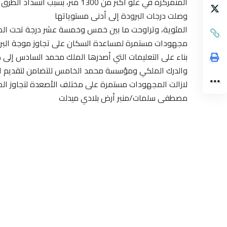
المتمركزة في علو أكثر من 1300 مت
وصلت درجات البرودة إلى أدنى مستوياتها
المئوية، وتراوحت ما بين خمس وخمسة عشر درجة تحت الص
مجهودات مستمرة لمساعدة السكان على تجاوز موجة البرد ب
بناء على التعليمات التي أصدرها الملك محمد السادس إلى 
والدرك الملكي ومؤسسة محمد الخامس للتضامن لتقديم ال
لازالت المجهودات مستمرة على مختلف الأصعدة لتجاوز الصع
مصطفى سلمات/منبر أرض بلادي ميدلت