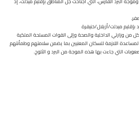
ر، بسبب انسداد الطرق وموجة البرد القارس، التي اجتاحت جل المناطق بإقليم ميدلت، إذ
فر.
إقليم ميدلت/أزيلال/خنيفرة
كل من وزارتي الداخلية والصحة وإلى القوات المسلحة الملكية
مساعدة اللازمة للسكان المعنيين بما يضمن سلامتهم وطمأنتهم
وبات التي جاءت بها هذه الموجة من البرد و الثلوج.