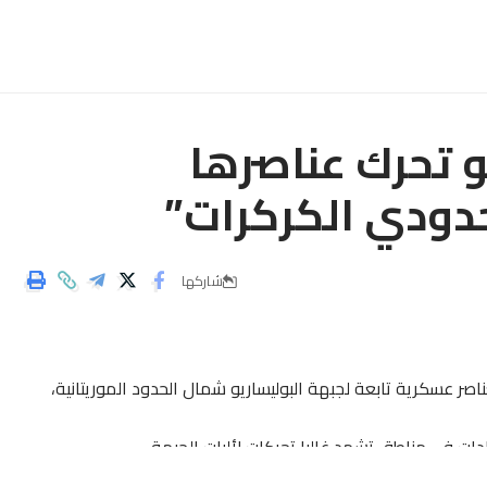
و تحرك عناصرها
دودي الكركرات”
شاركها
اصر عسكرية تابعة لجبهة البوليساريو شمال الحدود الموريتانية،
دات فى مناطق تشهد غالبا تحركات لأليات الجبهة .
 ” ابراهيم غالي ” للأمين العام للأمم المتحدة ” أنطونيو غوتيريس ”