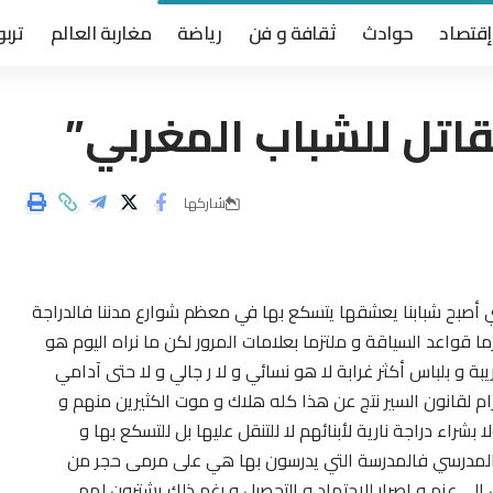
إقتصاد
حوادث
ثقافة و فن
رياضة
مغاربة العالم
تربو
لمغربي”
شاركها
تي أصبح شبابنا يعشقها يتسكع بها في معظم شوارع مدننا فالدراجة
ما قواعد السياقة و ملتزما بعلامات المرور لكن ما نراه اليوم هو
ة و بلباس أكثر غرابة لا هو نسائي و لا ر جالي و لا حتى آدامي
ام لقانون السير نتج عن هذا كله هلاك و موت الكثيرين منهم و
راء دراجة نارية لأبنائهم لا للتنقل عليها بل للتسكع بها و
م المدرسي فالمدرسة التي يدرسون بها هي على مرمى حجر من
ون إلى عزم و إصرار للاجتهاد و التحصيل و رغم ذلك يشترون لهم