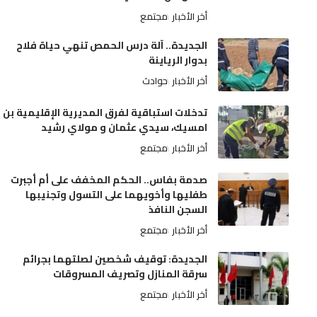
أخر الأخبار
مجتمع
الجديدة.. آلة درس الحمص تنهي حياة فلاح
بدوار الرياينة
أخر الأخبار
حوادث
تدخلات استباقية لفرق المديرية الإقليمية بن
امسيك، سيدي عثمان و مولاي رشيد
أخر الأخبار
مجتمع
صدمة بفاس.. الحكم المخفف على أم أجبرت
طفليها وأخويهما على التسول وتجنيبها
السجن النافذ
أخر الأخبار
مجتمع
الجديدة: توقيف شخصين لصلتهما بجرائم
سرقة المنازل وتصريف المسروقات
أخر الأخبار
مجتمع