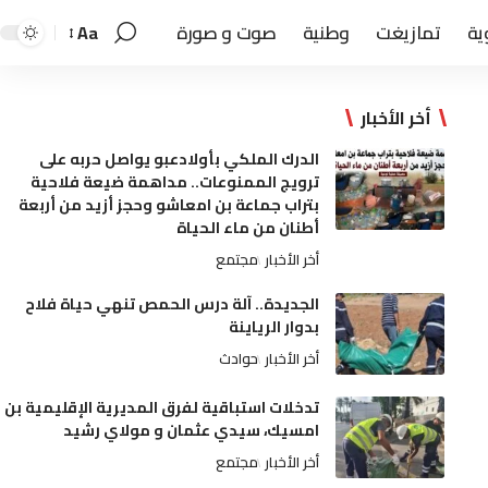
ية
تمازيغت
وطنية
صوت و صورة
Aa
أخر الأخبار
الدرك الملكي بأولادعبو يواصل حربه على
ترويج الممنوعات.. مداهمة ضيعة فلاحية
بتراب جماعة بن امعاشو وحجز أزيد من أربعة
أطنان من ماء الحياة
أخر الأخبار
مجتمع
الجديدة.. آلة درس الحمص تنهي حياة فلاح
بدوار الرياينة
أخر الأخبار
حوادث
تدخلات استباقية لفرق المديرية الإقليمية بن
امسيك، سيدي عثمان و مولاي رشيد
أخر الأخبار
مجتمع