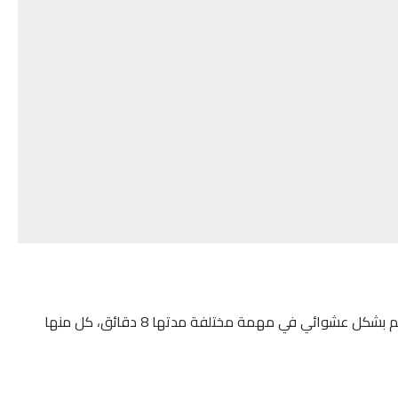
وشملت الدراسة 280 من البالغين الأصحاء الذين تم توزيعهم بشكل عشوائي في مهمة مختلفة مدتها 8 دقائق، كل منها