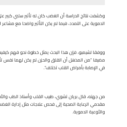
وكشفت نتائج الدراسة أن الغضب كان له تأثير سلبي كبير عل
الدموية على التمدد، فيما لم يكن التأثير واضحا مع مشاعر ا
ووفقا لشيمبو، فإن هذا البحث يمثل خطوة نحو فهم كيفية ت
مضيفا “من المذهل أن القلق والحزن لم يكن لهما نفس تأثي
في الإصابة بأمراض القلب تختلف”.
من جهته، قال بريان تشوي، طبيب القلب وأستاذ الطب وال
مقدمي الرعاية الصحية إلى فحص علاجات مثل إدارة الغضب 
والأوعية الدموية.