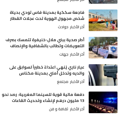
فاجعة سككية بمدينة فاس تودي بحياة
شخص مجهول الهوية تحت عجلات القطار
أخر الأخبار
حوادث
أطر صحية ببني ملال-خنيفرة تتمسك بصرف
التعويضات وتطالب بالشفافية والإنصاف
أخر الأخبار
جهات
عيار ناري يُنهي اعتداءً خطيراً لسوابق على
والديه وتدخل أمني بمدينة مكناس
أخر الأخبار
مجتمع
دفعة مالية قوية للسينما المغربية: رصد نحو
13 مليون درهم لإنشاء وتحديث القاعات
أخر الأخبار
ثقافة و فن