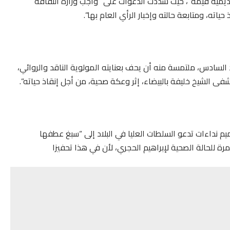
اديمية قيمة”، حيث شددت الدعوات على “واجب وزارة الثقافة
اته، ومتابعة حالته وإخبار الرأي العام بها”.
لسادس، ملتمسة منه أن يحف بعنايته المولوية الناقد والروائي،
فى الشيخ خليفة بالبيضاء، إثر وعكة صحية، من أجل إنقاذ حياته”.
يم نداءات تدعو السلطات العليا في البلاد إلى “سبغ عطفها
ة للحالة الصحية لإبراهيم الحجري، لأن في هذا تحفيزا