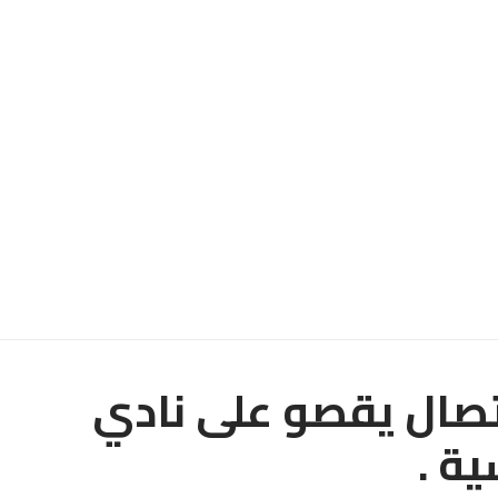
تصال يقصو على نادي
ة .