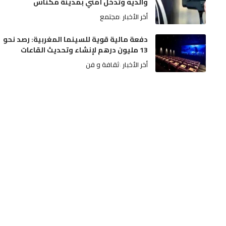
والديه وتدخل أمني بمدينة مكناس
أخر الأخبار
مجتمع
دفعة مالية قوية للسينما المغربية: رصد نحو
13 مليون درهم لإنشاء وتحديث القاعات
أخر الأخبار
ثقافة و فن