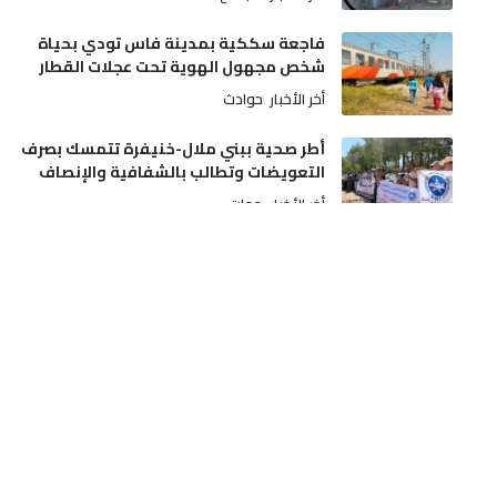
فاجعة سككية بمدينة فاس تودي بحياة
شخص مجهول الهوية تحت عجلات القطار
أخر الأخبار
حوادث
أطر صحية ببني ملال-خنيفرة تتمسك بصرف
التعويضات وتطالب بالشفافية والإنصاف
أخر الأخبار
جهات
عيار ناري يُنهي اعتداءً خطيراً لسوابق على
والديه وتدخل أمني بمدينة مكناس
أخر الأخبار
مجتمع
دفعة مالية قوية للسينما المغربية: رصد نحو
13 مليون درهم لإنشاء وتحديث القاعات
أخر الأخبار
ثقافة و فن