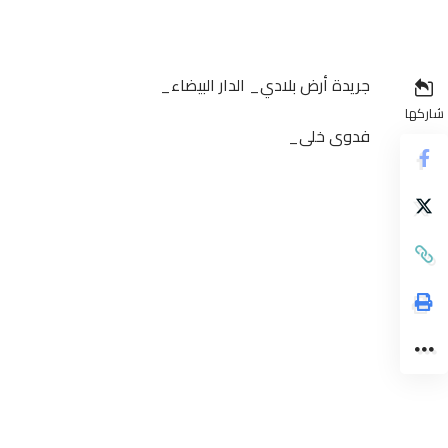
جريدة أرض بلادي_ الدار البيضاء_
شاركها
فدوى خلى_