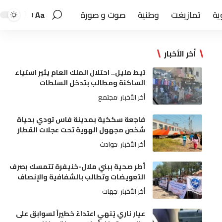
ية
تمازيغت
وطنية
صوت و صورة
Aa
أخر الأخبار
تيط مليل.. احتلال الملك العام يثير استياء
الساكنة ومطالب بتدخل السلطات
أخر الأخبار
مجتمع
فاجعة سككية بمدينة فاس تودي بحياة
شخص مجهول الهوية تحت عجلات القطار
أخر الأخبار
حوادث
أطر صحية ببني ملال-خنيفرة تتمسك بصرف
التعويضات وتطالب بالشفافية والإنصاف
أخر الأخبار
جهات
عيار ناري يُنهي اعتداءً خطيراً لسوابق على