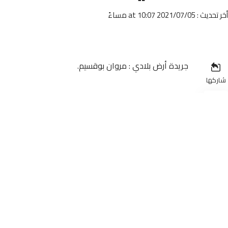
أخر تحديث : 2021/07/05 at 10:07 مساءً
جريدة أرض بلادي : مروان بوقسيم.
شاركها
فاز نادي أسود الشاوية برشيد لكرة القدم المصغرة يوم أم
سيدي بنور للفوتصال برسم الجولة الثالثة من بطولة العصبة 