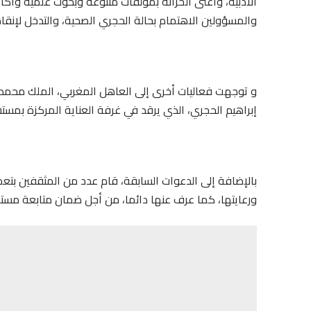
الأدبية، وأغنى الخزانة بمؤلفات متنوعة وبحوث علمية وأك
والمسؤولين الاهتمام بحالة الحجري الصحية، والتدخل لإنقاذ حي
و توجهت فعاليات أخرى إلى العاهل المغربي، الملك محمد ا
إبراهيم الحجري، الذي يرقد في غرفة العناية المركزة بمستش
بالإضافة إلى الدعوات السابقة، قام عدد من المثقفين بتعم
ورعايتها، كما عرف عنها دائما، من أجل ضمان متابعة مستمر