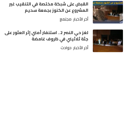
القبض على شبكة مختصة في التنقيب غير
المشروع عن الكنوز بجمعة سحيم
أخر الأخبار
مجتمع
لغز حي النصر 2.. استنفار أمني إثر العثور على
جثة ثلاثيني في ظروف غامضة
أخر الأخبار
حوادث