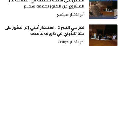
القبض على شبكة مختصة في التنقيب غير
المشروع عن الكنوز بجمعة سحيم
أخر الأخبار
مجتمع
لغز حي النصر 2.. استنفار أمني إثر العثور على
جثة ثلاثيني في ظروف غامضة
أخر الأخبار
حوادث