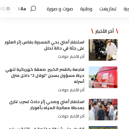
ية
تمازيغت
وطنية
صوت و صورة
Aa
أخر الأخبار
استنفار أمني بحي المسيرة بفاس إثر العثور
على جثة في حالة تحلل
أخر الأخبار
حوادث
فاجعة بالقصر الكبير: صعقة كهربائية تنهي
حياة مسؤول بسجن “تولال 2” داخل منزل
أسرته
أخر الأخبار
حوادث
استنفار أمني وصحي إثر حادث تسرب غازي
بمحطة معالجة المياه بأفورار
أخر الأخبار
حوادث