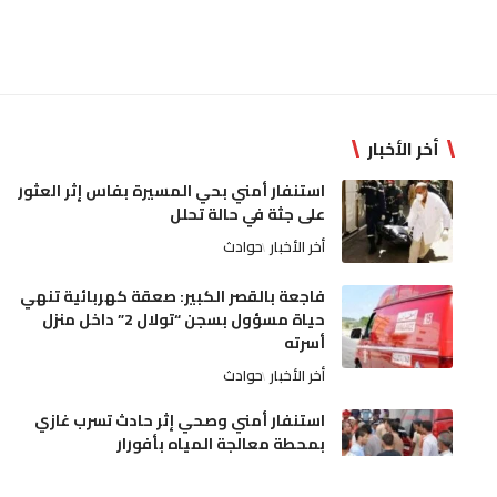
أخر الأخبار
استنفار أمني بحي المسيرة بفاس إثر العثور
على جثة في حالة تحلل
أخر الأخبار
حوادث
فاجعة بالقصر الكبير: صعقة كهربائية تنهي
حياة مسؤول بسجن “تولال 2” داخل منزل
أسرته
أخر الأخبار
حوادث
استنفار أمني وصحي إثر حادث تسرب غازي
بمحطة معالجة المياه بأفورار
أخر الأخبار
حوادث