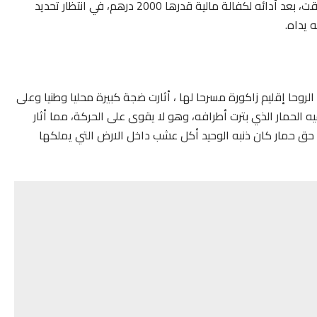
النيابة العامة بزاكورة والقاضي بتمتيع المتهم بالسراح المؤقت، بعد أدائه لكفالة مالية قدرها 2000 درهم، في انتظار تحديد
 يداه.
لروحا إقليم زاكورة مسرحا لها ، أثارت ضجة كبيرة محليا وطنيا وعلى
 الحمار الذي بترت أطرافه، وهو لا يقوى على الحركة، مما أثار
 حق حمار كان ذنبه الوحيد أكل عشب داخل الارض التي يملكها