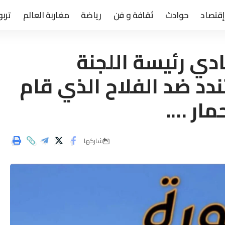
إقتصاد
حوادث
ثقافة و فن
رياضة
مغاربة العالم
تربو
دي رئيسة اللجنة
ندد ضد الفلاح الذي قام
مار ….
شاركها