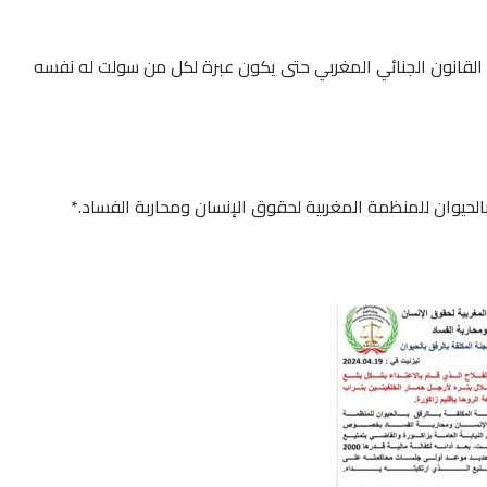
تها بمتابعة المعني بالأمر بالفصلين 601 – 602 من القانون الجنائي المغربي حتى يكون عبرة لكل من سولت له نفسه
بالحيوان للمنظمة المغربية لحقوق الإنسان ومحاربة الفساد.*