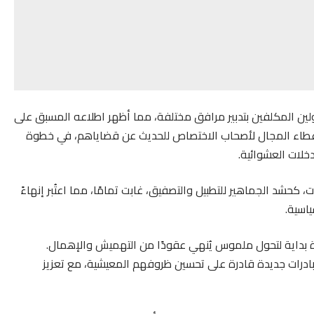
ولين المكلفين بتدبير مرافق مختلفة، مما أظهر اطلاعه المسبق على
 إعطاء المجال لأصحاب الاختصاص للحديث عن قضاياهم، في خطوة
خلات العشوائية.
كحشد الجماهير للتطبيل والتصفيق، غابت تمامًا، مما اعتُبر إنهاءً
اسية.
ة بداية لتحول ملموس يُنهي عقودًا من التهميش والإهمال.
بادرات جديدة قادرة على تحسين ظروفهم المعيشية، مع تعزيز