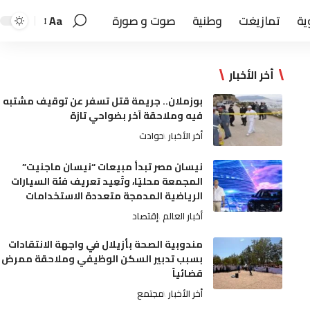
ية
تمازيغت
وطنية
صوت و صورة
Aa
أخر الأخبار
بوزملان.. جريمة قتل تسفر عن توقيف مشتبه
فيه وملاحقة آخر بضواحي تازة
أخر الأخبار
حوادث
نيسان مصر تبدأ مبيعات “نيسان ماجنيت”
المجمعة محليًا، وتُعِيد تعريف فئة السيارات
الرياضية المدمجة متعددة الاستخدامات
أخبار العالم
إقتصاد
مندوبية الصحة بأزيلال في واجهة الانتقادات
بسبب تدبير السكن الوظيفي وملاحقة ممرض
قضائياً
أخر الأخبار
مجتمع