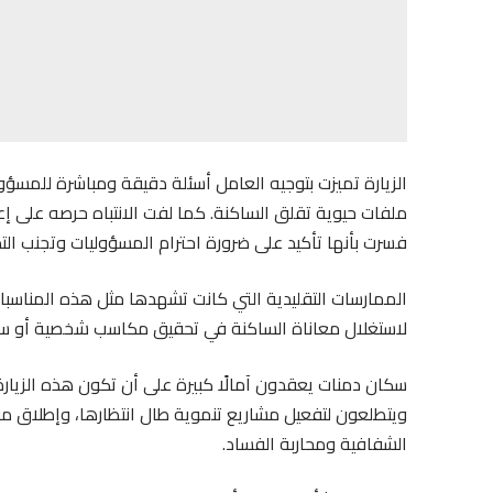
الزيارة تميزت بتوجيه العامل أسئلة دقيقة ومباشرة للمسؤ
ملفات حيوية تقلق الساكنة. كما لفت الانتباه حرصه على
فسرت بأنها تأكيد على ضرورة احترام المسؤوليات وتجنب التد
الممارسات التقليدية التي كانت تشهدها مثل هذه المناسبات، 
لاستغلال معاناة الساكنة في تحقيق مكاسب شخصية أو سي
سكان دمنات يعقدون آمالًا كبيرة على أن تكون هذه الزيار
ويتطلعون لتفعيل مشاريع تنموية طال انتظارها، وإطلاق م
الشفافية ومحاربة الفساد.