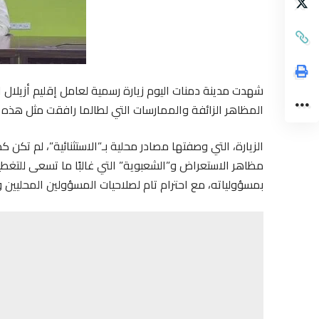
شهدت مدينة دمنات اليوم زيارة رسمية لعامل إقليم أزيلال ال
المظاهر الزائفة والممارسات التي لطالما رافقت مثل هذه ا
الزيارة، التي وصفتها مصادر محلية بـ”الاستثنائية”، لم تك
مظاهر الاستعراض و”الشعبوية” التي غالبًا ما تسعى للتغطية
بمسؤولياته، مع احترام تام لصلاحيات المسؤولين المحليين و