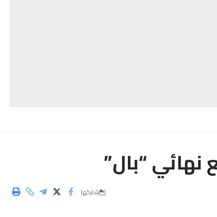
ع نهائي “بال”
شاركها