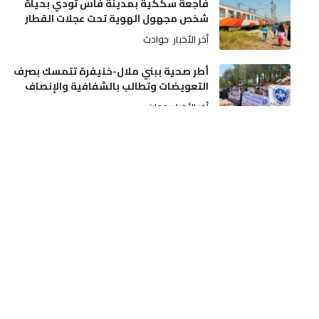
فاجعة سككية بمدينة فاس تودي بحياة
شخص مجهول الهوية تحت عجلات القطار
أخر الأخبار
حوادث
أطر صحية ببني ملال-خنيفرة تتمسك بصرف
التعويضات وتطالب بالشفافية والإنصاف
أخر الأخبار
جهات
عيار ناري يُنهي اعتداءً خطيراً لسوابق على
والديه وتدخل أمني بمدينة مكناس
أخر الأخبار
مجتمع
دفعة مالية قوية للسينما المغربية: رصد نحو
13 مليون درهم لإنشاء وتحديث القاعات
أخر الأخبار
ثقافة و فن