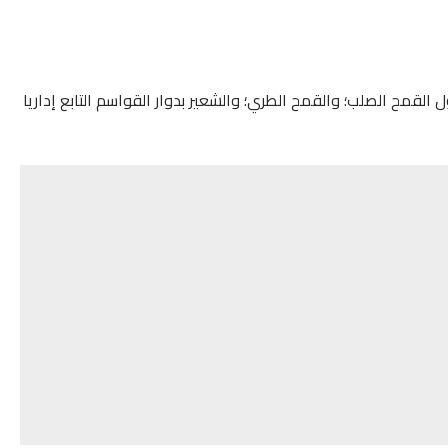
ن ما يزيد عن 400 هكتار من محصول القمح الصلب؛ والقمح الطري؛ والشعير بدوار القواسم التابع إداريا