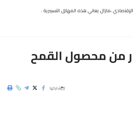
قتصادي ،مازال يعاني هذه المهازل التسييرية .
أتي على 400 هكتار من محصول القمح
شاركها