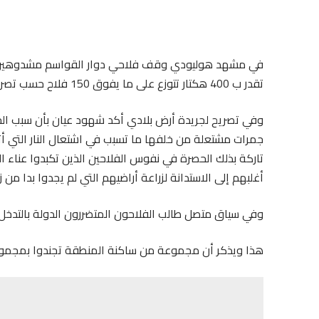
في مشهد هوليودي وقف فلاحي دوار القواسم مشدوهين امام
تقدر ب 400 هكتار تتوزع على ما يفوق 150 فلاح حسب تصريحات ساكني المنطقة من الفلاحين.
وفي تصريح لجريدة أرض بلادي أكد شهود عيان بأن سبب ال
جمرات مشتعلة من خلفها ما تسبب في اشتعال النار التي أت
تاركة بذلك الحصرة في نفوس الفلاحين الذين تكبدوا عناء ال
أغلبهم إلى الاستدانة لزراعة أراضيهم التي لم يجدوا بدا من ز
وفي سياق متصل طالب الفلاحون المتضررون الدولة بالتدخل ل
هذا ويذكر أن مجموعة من ساكنة المنطقة تجندوا بمجموعة