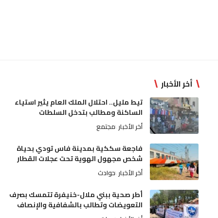
أخر الأخبار
تيط مليل.. احتلال الملك العام يثير استياء
الساكنة ومطالب بتدخل السلطات
أخر الأخبار
مجتمع
فاجعة سككية بمدينة فاس تودي بحياة
شخص مجهول الهوية تحت عجلات القطار
أخر الأخبار
حوادث
أطر صحية ببني ملال-خنيفرة تتمسك بصرف
التعويضات وتطالب بالشفافية والإنصاف