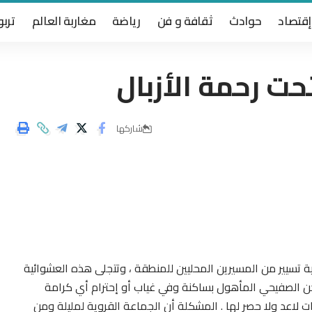
إقتصاد
حوادث
ثقافة و فن
رياضة
مغاربة العالم
تربو
ت رحمة الأزبال
شاركها
تسيير من المسيرين المحليين للمنطقة ، وتتجلى هذه العشوائية
 الصفيحي المأهول بساكنة وفي غياب أو إحترام أي كرامة
ات لاعد ولا حصر لها . المشكلة أن الجماعة القروية لمليلة ومن