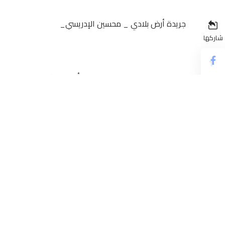
جريدة أرض بلادي _ محسين الإدريسي_
شاركها
نجح فريق جمعية سلا، في حسم تأهله مبكرا إلى دور ربع نها
العاصمة الرواندية كيغالي.
وجاء تأهل قراصنة سلا إلى دور ربع النهاية، عقب فوزه في مب
الشرطة المالي بحصة 88 مقابل 79
المباراة.