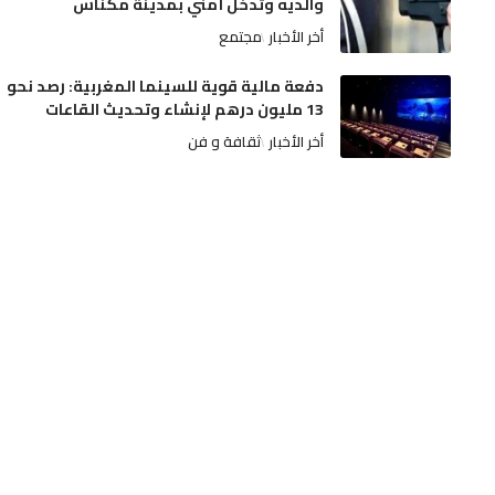
والديه وتدخل أمني بمدينة مكناس
أخر الأخبار
مجتمع
دفعة مالية قوية للسينما المغربية: رصد نحو
13 مليون درهم لإنشاء وتحديث القاعات
أخر الأخبار
ثقافة و فن