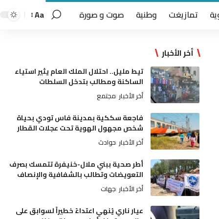
ية
تمازيغت
وطنية
صوت و صورة
Aa
أخر الأخبار
تيط مليل.. احتلال الملك العام يثير استياء
الساكنة ومطالب بتدخل السلطات
أخر الأخبار
مجتمع
فاجعة سككية بمدينة فاس تودي بحياة
شخص مجهول الهوية تحت عجلات القطار
أخر الأخبار
حوادث
أطر صحية ببني ملال-خنيفرة تتمسك بصرف
التعويضات وتطالب بالشفافية والإنصاف
أخر الأخبار
جهات
عيار ناري يُنهي اعتداءً خطيراً لسوابق على