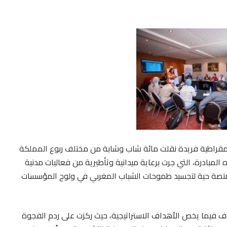
رباط، ما بين 8 و10 مايو 2026، تجربة ديمقراطية فريدة نقلت مائة شاب وشابة من مختلف ربوع المملكة
لمبادرة، التي جرت برعاية ميدانية وتأطيرية من فعاليات مدنية
 منصة حية لتجسيد طموحات الشباب المغربي في ولوج المؤسسات
ف فيما يخص الأهداف الاستراتيجية، حيث ركزت على ردم الفجوة