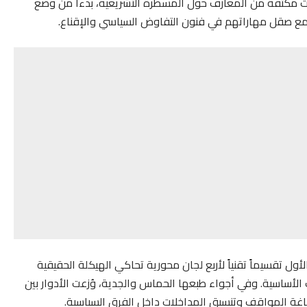
ت مكثفة من المعارف حول المسطرة التشريعية، بدءاً من وضع
، مع صقل مهاراتهم في فنون التفاوض السياسي والإقناع.
أول تقسيماً تقنياً لأربع لجان محورية تحاكي الهيكلة الحقيقية
ت الأساسية. وفي أجواء طبعها الحماس والجدية، وُزعت الأدوار بين
ياغة المواقف وتنسيق المداخلات داخل الفرق السياسية.