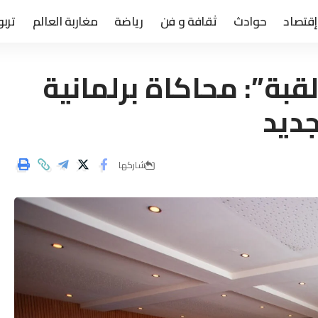
إقتصاد
حوادث
ثقافة و فن
رياضة
مغاربة العالم
تربو
بة”: محاكاة برلمانية
ديد
شاركها