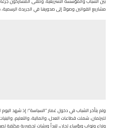
بين الشباب والمؤسسة التشريعية. وتلقى المشاركون جرعا
مشاريع القوانين وصولاً إلى صدورها في الجريدة الرسمية
ولم يتأخر الشباب في دخول غمار “السياسة”؛ إذ شهد اليوم ال
للبرلمان، شملت قطاعات العدل، والمالية، والتعليم، والبنيا
وزراء ونواب ورؤساء لجان، لتبدأ ورشات تحضيرية مكثفة لص