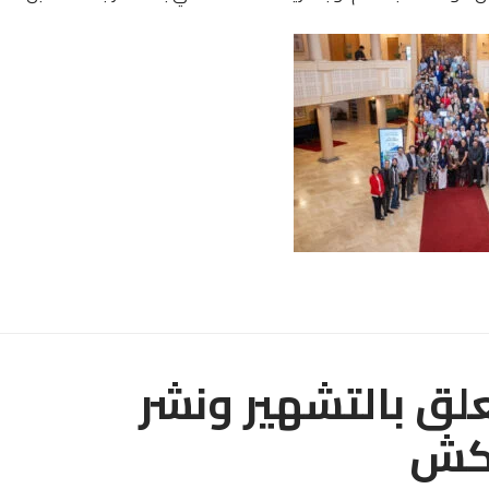
لق بالتشهير ونشر
اكش