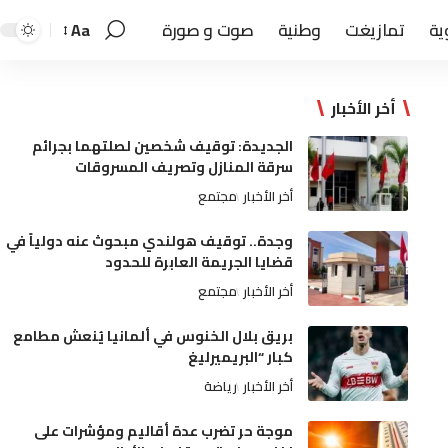
ية
تمازيغت
وطنية
صوت و صورة
Aa
أخر الأخبار
الجديدة: توقيف شخصين لصلتهما بجرائم
سرقة المنازل وتصريف المسروقات
أخر الأخبار
مجتمع
وجدة.. توقيف هولندي مبحوث عنه دولياً في
قضايا الجريمة العابرة للحدود
أخر الأخبار
مجتمع
بريق بلال الخنوس في ألمانيا يُنعش مطامع
كبار “البريميرليغ
أخر الأخبار
رياضة
موجة حر تضرب عدة أقاليم ومؤشرات على