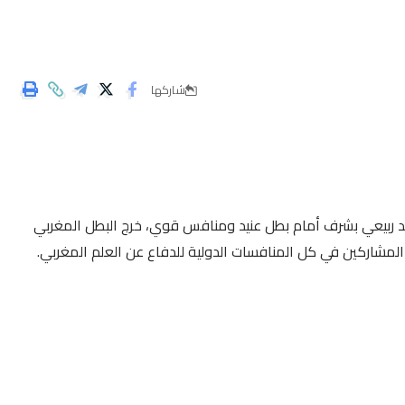
شاركها
د ربيعي بشرف أمام بطل عنيد ومنافس قوي، خرج البطل المغربي
لمشاركين في كل المنافسات الدولية للدفاع عن العلم المغربي.
 وبطل العالم في الملاكمة قبل شهور .
جهولة بسبب التحرش الذي ينصف المرأة البرازيلية، في حين أغلب
النهار قرب القرية الأولمبية دون تدخل أمني ، يا لا العبث سعادة
 لكنه يسجن دون عبث أمام أعين السيدة نوال المتوكل المرأة