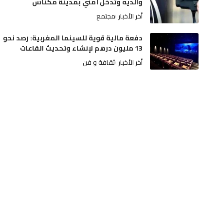
والديه وتدخل أمني بمدينة مكناس
أخر الأخبار
مجتمع
دفعة مالية قوية للسينما المغربية: رصد نحو
13 مليون درهم لإنشاء وتحديث القاعات
أخر الأخبار
ثقافة و فن