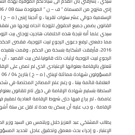
سيدي ، يشرفني بأن أتقدم الى سيادتكم الموقرة بهذه الشك
الإسلامية حوالي عشر سنوات تقريبا ، و أنجبنا إبنين ( ه – خ 
القانون يضمن جميع الحقوق للزوجة اتجاه زوجها من نفقة و
سيدي علما أنه نتيجة هذه الخلافات هاجرت زوجتي بيت الزوجية
الرجوع لبيت الزوجية لإثبات ذلك قانونيا،لكن
بيت القصيد ، أن 
تتعلق بالإقامة بعنوانها الإعتيادي الذي لم تمض على الإقام
العلاقة قائمة بيننا ، و رغم علم المصالح المختصة في ش
غامضة ، لم يراع فيها حتى شروط الإقامة العادية لمقيم 
الإقامة ، و جب عليه أن يسكن به مدة لا تقل عن ستة أشهر
يطالب المشتكي عبد العزيز خلال ويلتمس من السيد وزير الدا
الإعتبار ، و إجراء بحث معمق وتحقيق عاجل لتحديد المسؤول