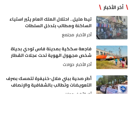
أخر الأخبار
تيط مليل.. احتلال الملك العام يثير استياء
الساكنة ومطالب بتدخل السلطات
أخر الأخبار
مجتمع
فاجعة سككية بمدينة فاس تودي بحياة
شخص مجهول الهوية تحت عجلات القطار
أخر الأخبار
حوادث
أطر صحية ببني ملال-خنيفرة تتمسك بصرف
التعويضات وتطالب بالشفافية والإنصاف
أخر الأخبار
جهات
عيار ناري يُنهي اعتداءً خطيراً لسوابق على
والديه وتدخل أمني بمدينة مكناس
أخر الأخبار
مجتمع
دفعة مالية قوية للسينما المغربية: رصد نحو