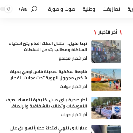
ية
تمازيغت
وطنية
صوت و صورة
Aa
أخر الأخبار
تيط مليل.. احتلال الملك العام يثير استياء
الساكنة ومطالب بتدخل السلطات
أخر الأخبار
مجتمع
فاجعة سككية بمدينة فاس تودي بحياة
شخص مجهول الهوية تحت عجلات القطار
أخر الأخبار
حوادث
أطر صحية ببني ملال-خنيفرة تتمسك بصرف
التعويضات وتطالب بالشفافية والإنصاف
أخر الأخبار
جهات
عيار ناري يُنهي اعتداءً خطيراً لسوابق على