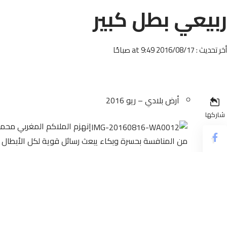
ربيعي بطل كبير
أخر تحديث : 2016/08/17 at 9:49 صباحًا
أرض بلادي – ريو 2016
شاركها
إنهزم الملاكم المغربي محم
من المنافسة بحسرة وبكاء يبعث رسائل قوية لكل الأبطال ا
حصل البطل ربيعي في ظرف وجيز على نحاسية ريو دي جانيرو
بعد سعادة الذي ضاعت سعادته وسط قرية برازيلية بتهمة م
زوار الأولمبياد العالمي تعرضوا للضرب ،ويسرقون في واضحة 
يحرم من المشاركة، وهو بطل أنيق ومتخلق ووسيم ومؤدب ،