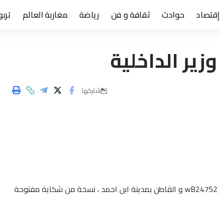
إقتصاد
حوادث
ثقافة و فن
رياضة
مغاربة العالم
تربو
زير الداخلية
شاركها
أرسل المواطن عبد العزيز خلال الحامل للبطاقة الوطنية رقم wB24752 و القاطن بمدينة ابن احمد ، نسخة من شكاية مفتوحة