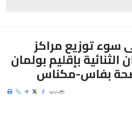
 سوء توزيع مراكز
 الثنائية بإقليم بولمان
لصحة بفاس-مكناس
شاركها