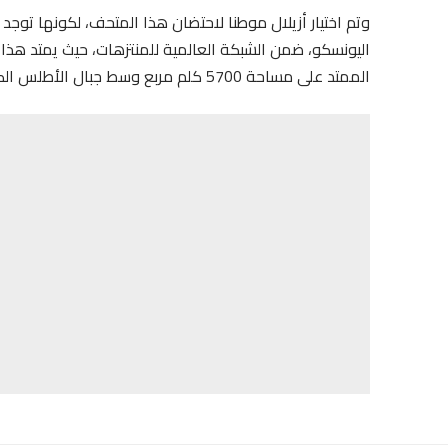
وتم اختيار أزيلال موطنا لاحتضان هذا المتحف، لكونها تو
اليونسكو، ضمن الشبكة العالمية للمنتزهات، حيث يمتد هذا 
الممتد على مساحة 5700 كلم مربع وسط جبال الأطلس الكبير والمتوسط بين بني ملال وازيلال .