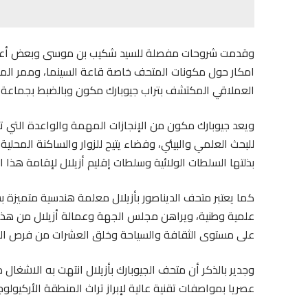
وقدمت شروحات مفصلة للسيد شكيب بن موسى وبعض أعضاء
امكار حول مكونات المتحف خاصة قاعة السينما، وممر المع
العملاقي المكتشف بتراب جيوبارك مكون وبالضبط بجماعة تل
ويعد جيوبارك مكون من الإنجازات المهمة والواعدة التي ت
للبحث العلمي والبيئي، وفضاء يتيح للزوار والساكنة المحلية
بذلتها السلطات الولائية وسلطات إقليم أزيلال لإقامة هذا 
كما يعتبر متحف الديناصور بأزيلال معلمة هندسية متميزة 
علمية وطنية، ويراهن مجلس الجهة وعمالة أزيلال من هذا
على مستوى الثقافة والسياحة وخلق العشرات من فرص ال
وجدير بالذكر أن متحف الجيوبارك بأزيلال انتهت به الاشغال م
عصريا بمواصفات تقنية عالية لإبراز تراث المنطقة الأركيولوجي المصنف