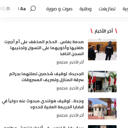
ية
تمازيغت
وطنية
صوت و صورة
Aa
أخر الأخبار
صدمة بفاس.. الحكم المخفف على أم أجبرت
طفليها وأخويهما على التسول وتجنيبها
السجن النافذ
أخر الأخبار
مجتمع
الجديدة: توقيف شخصين لصلتهما بجرائم
سرقة المنازل وتصريف المسروقات
أخر الأخبار
مجتمع
وجدة.. توقيف هولندي مبحوث عنه دولياً في
قضايا الجريمة العابرة للحدود
أخر الأخبار
مجتمع