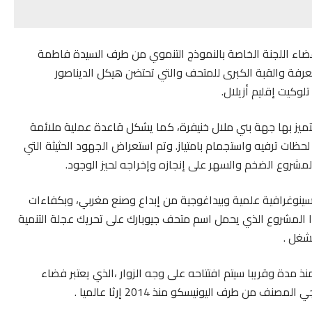
 اللجنة الخاصة بالنموذج التنموي من طرف السيدة فاطمة
رفة والقبة الكبرى للمتحف والتي تحتضن هيكل الديناصور
وكيت إقليم أزيلال.
تميز بها جهة بني ملال خنيفرة، كما يشكل قاعدة عملية ملائمة
 لحظات ترفيه واستجمام بامتياز. وتم استعراض الجهود الحثيثة التي
المشروع الضخم والسهر على إنجازه وإخراجه لحيز الوجود.
بسينوغرافية علمية وبيداغوجية من إبداع وصنع مغربي، وبكفاءات
 المشروع الذي يحمل اسم متحف جيوبارك على تحريك عجلة التنمية
شغل .
نذ مدة وقريبا سيتم افتتاحه على وجه الزوار ،الذي يعتبر فضاء
 من طرف اليونيسكو منذ 2014 إرثا عالميا .