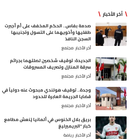
أخر الأخبار
صدمة بفاس.. الحكم المخفف على أم أجبرت
طفليها وأخويهما على التسول وتجنيبها
السجن النافذ
أخر الأخبار
مجتمع
الجديدة: توقيف شخصين لصلتهما بجرائم
سرقة المنازل وتصريف المسروقات
أخر الأخبار
مجتمع
وجدة.. توقيف هولندي مبحوث عنه دولياً في
قضايا الجريمة العابرة للحدود
أخر الأخبار
مجتمع
بريق بلال الخنوس في ألمانيا يُنعش مطامع
كبار “البريميرليغ
أخر الأخبار
رياضة