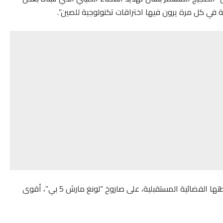
في كل مرة يرون فيها اختراقات تكنولوجية للصين”.
وأطلقت الصين الأسبوع الماضي أول المكونات الثلاثة لمحطتها الفضائية المستقبلية، على صاروخ “لونغ مارش 5 بي”، أقوى