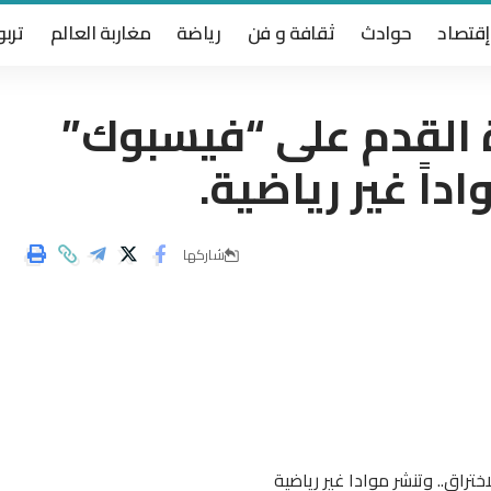
إقتصاد
حوادث
ثقافة و فن
رياضة
مغاربة العالم
تربو
ة القدم على “فيسبوك”
داً غير رياضية.
شاركها
تراق.. وتنشر موادا غير رياضية