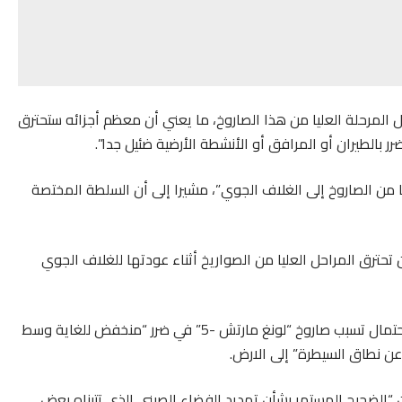
المرحلة العليا من هذا الصاروخ، ما يعني أن معظم أجزائه ستحترق
 بالطيران أو المرافق أو الأنشطة الأرضية ضئيل جدا”.
 من الصاروخ إلى الغلاف الجوي”، مشيرا إلى أن السلطة المختصة
 تحترق المراحل العليا من الصواريخ أثناء عودتها للغلاف الجوي
وفي ذات السياق، كتبت صحيفة “غلوبال تايمز” الصينية أن احتمال تسبب صاروخ “لونغ مارتش -5” في ضرر “منخفض للغاية وسط
 عن نطاق السيطرة” إلى الارض.
 “الضجيج المستمر بشأن تهديد الفضاء الصيني الذي تتبناه بعض