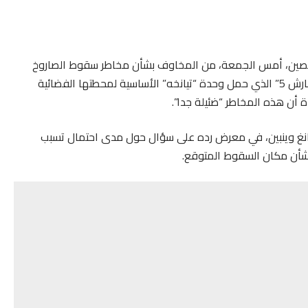
لصين، أمس الجمعة، من المخاوف بشأن مخاطر سقوط الصاروخ
“لونغ مارش 5” الذي حمل وحدة “تيانخه” الأساسية لمحطتها الفضائية
أن هذه المخاطر “ضئيلة جدا”.
 وانغ وينبين، في معرض رده على سؤال حول مدى احتمال تسبب
بشأن مكان السقوط المتوقع.