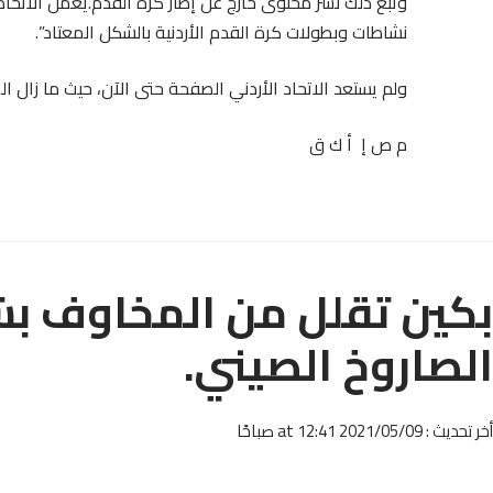
وتبع ذلك نشر محتوى خارج عن إطار كرة القدم.يعمل الاتح
نشاطات وبطولات كرة القدم الأردنية بالشكل المعتاد”.
ولم يستعد الاتحاد الأردني الصفحة حتى الآن، حيث ما زال ا
م ص إ أ ك ق
بكين تقلل من المخاوف ب
الصاروخ الصيني.
أخر تحديث : 2021/05/09 at 12:41 صباحًا