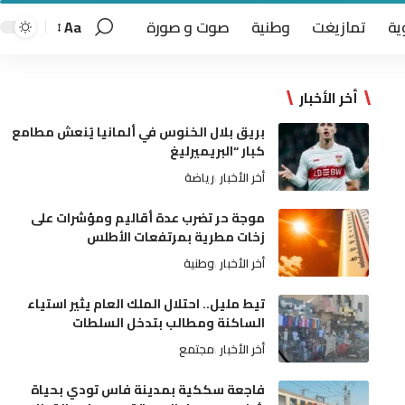
ية
تمازيغت
وطنية
صوت و صورة
Aa
أخر الأخبار
بريق بلال الخنوس في ألمانيا يُنعش مطامع
كبار “البريميرليغ
أخر الأخبار
رياضة
موجة حر تضرب عدة أقاليم ومؤشرات على
زخات مطرية بمرتفعات الأطلس
أخر الأخبار
وطنية
تيط مليل.. احتلال الملك العام يثير استياء
الساكنة ومطالب بتدخل السلطات
أخر الأخبار
مجتمع
فاجعة سككية بمدينة فاس تودي بحياة