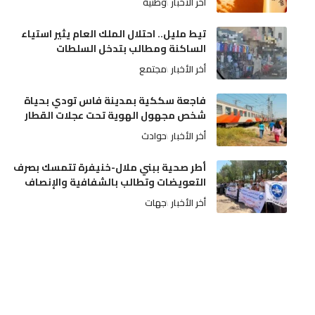
أخر الأخبار
وطنية
تيط مليل.. احتلال الملك العام يثير استياء
الساكنة ومطالب بتدخل السلطات
أخر الأخبار
مجتمع
فاجعة سككية بمدينة فاس تودي بحياة
شخص مجهول الهوية تحت عجلات القطار
أخر الأخبار
حوادث
أطر صحية ببني ملال-خنيفرة تتمسك بصرف
التعويضات وتطالب بالشفافية والإنصاف
أخر الأخبار
جهات