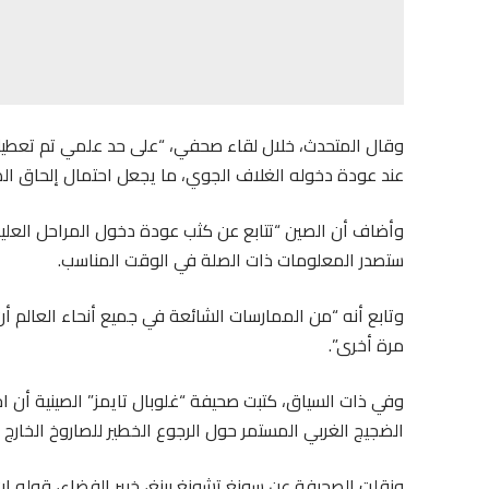
وقال المتحدث، خلال لقاء صحفي، “على حد علمي تم تعطيل 
عند عودة دخوله الغلاف الجوي، ما يجعل احتمال إلحاق الضرر
وأضاف أن الصين “تتابع عن كثب عودة دخول المراحل العليا
ستصدر المعلومات ذات الصلة في الوقت المناسب.
وتابع أنه “من الممارسات الشائعة في جميع أنحاء العالم أن
مرة أخرى”.
الضجيج الغربي المستمر حول الرجوع الخطير للصاروخ الخارج
ونقلت الصحيفة عن سونغ تشونغ بينغ، خبير الفضاء، قوله إن