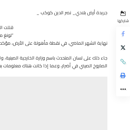
جريدة أرض بلادي_ نصر الدين كوكب _
شاركها
قللت ا
نهاية الشهر الماضي، في نقطة مأهولة على الأرض، مؤكدة 
جاء ذلك على لسان المتحدث باسم وزارة الخارجية الصينية،
الصاروخ الصيني في أضرار، وعما إذا كانت هناك معلومات 