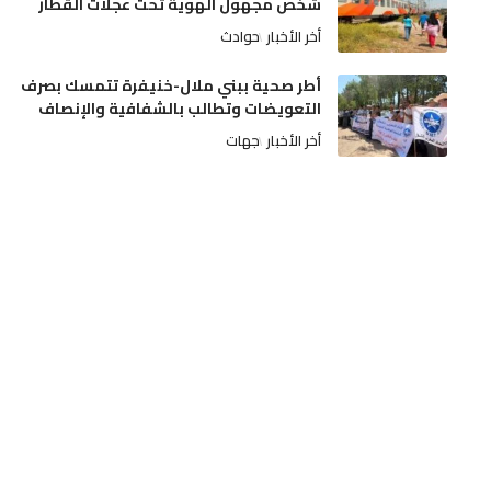
شخص مجهول الهوية تحت عجلات القطار
أخر الأخبار
حوادث
أطر صحية ببني ملال-خنيفرة تتمسك بصرف
التعويضات وتطالب بالشفافية والإنصاف
أخر الأخبار
جهات