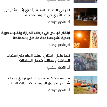
لغز حي النصر 2.. استنفار أمني إثر العثور على
جثة ثلاثيني في ظروف غامضة
أخر الأخبار
حوادث
ارتفاع قياسي في درجات الحرارة وتقلبات جوية
رعدية تشهدها عدة مناطق بالمملكة
أخر الأخبار
وطنية
تيط مليل.. احتلال الملك العام يثير استياء
الساكنة ومطالب بتدخل السلطات
أخر الأخبار
مجتمع
فاجعة سككية بمدينة فاس تودي بحياة
شخص مجهول الهوية تحت عجلات القطار
أخر الأخبار
حوادث