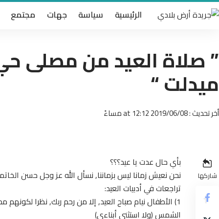
الرئيسية
سياسة
جهات
مجتمع
” صلاة العيد من مصلى حي
ميدلت “
أخر تحديث : 2019/06/08 at 12:12 مساءً
بأي حال عدت يا عيد؟؟؟
نحن نعيش زمانا ليس بزماننا, نسأل الله عز وجل حسن الخاتم
شاركها
تراجعات في أدبيات العيد:
1) الأطفال نيام صباح العيد, إلا من رحم ربك, نظرا لكونه
الشمس (ولا استثني أبناءي)