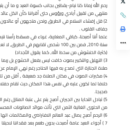
رحم الله زمانا كنا نيام-يقظين بجانب كسوة العيد و ما أن يت
منتهي من تقبيل أيادي ورؤوس حتى أقراننا كأن الكل عائد
2) قل إفشاء السلام في الطريق ونحن متجهون أو عائدون من
جفاف القلوب .
علما أننا أصبحنا، كباقي المغاربة، غرباء في مسقط رأسنا نت
سنة 2010, فمن بين 100 شخص تقابهم في الطريق, لا تعرف منهم إلا القليل.
(كثرة الخنشوش من سخط الله, كما يقول الأجداد)
3) التهليل والتكبير بصوت خافت ليس بفعل الخشوع بل ربما
صلاة الجنازة التي تصدع به فيها الحناجر رغم نهي الإمام ع
4) مكبرات الصوت في مكان الصلاة جد ضعيفة , أقل من تلك
خلافا لما تكون عليه في نفس هذا المكان حيث تقام حفلات 
ضجيجا.
5) تبادل التحايا بين الجيران أصبح يتم على عتبة المنازل رغ
من الحلوى الغالية الثمن التي تأثث موائد الصالونات المحس
6) الرحم أصبح يصال عبد العالم الافتراضي والمكالمات الهاتفية رغم أن الجميع يقطن نفس المدينة .
7 ) أجواء العيد عامة أصبحت بدون طعم بعد فقداننا لاحبتنا