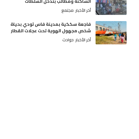
الساكنة ومطالب بتدخل السلطات
أخر الأخبار
مجتمع
فاجعة سككية بمدينة فاس تودي بحياة
شخص مجهول الهوية تحت عجلات القطار
أخر الأخبار
حوادث