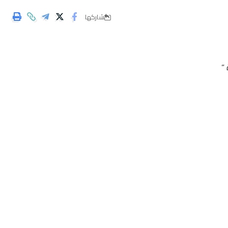
شاركها
”