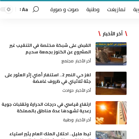
ية
تمازيغت
وطنية
صوت و صورة
Aa
أخر الأخبار
القبض على شبكة مختصة في التنقيب غير
المشروع عن الكنوز بجمعة سحيم
أخر الأخبار
مجتمع
لغز حي النصر 2.. استنفار أمني إثر العثور على
جثة ثلاثيني في ظروف غامضة
أخر الأخبار
حوادث
ارتفاع قياسي في درجات الحرارة وتقلبات جوية
رعدية تشهدها عدة مناطق بالمملكة
أخر الأخبار
وطنية
تيط مليل.. احتلال الملك العام يثير استياء