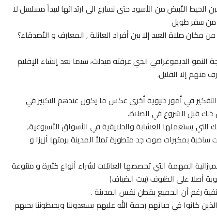
بين الخيط الأبيض من الأسود حتى نسارع الى ارتدائها ليبدأ مسلسل لا
 من سفر طويل
 مكان صلاة العيد إلا بين أفراد العائلة , المعارف و الأصدقاء؟
يجة النمو الديموغرافي الذي عرفته ميدلت، سيما بعد إنشاء الإقليم
 التفكير في أمور دنيوية أخرى عكس ما يكون عندهم التكبير في
ن ذلك قبل الشروع في الصلاة.
 التي يستعملها العشابة والحلايقية في الأسواق الأسبوعية,
ساخبة بمكبرات صوت جد متطورة تملأ المدينة برمتها أزيزا و
م الميزانية المهمة التي تخصصها العائلات لشراء أنواع كثيرة و متنوعة
وبة أصلا على الظيوف (بيت الضياف)
 الذين كانوا في حياتهم رحمة الله عليهم يسعدوننا ويحيطوننا بحبهم