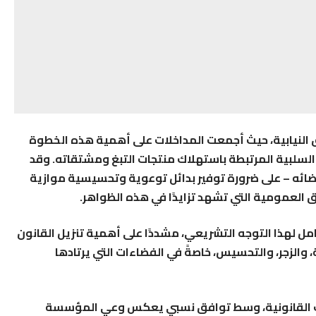
رق النيابية، حيث أجمعت المداخلات على أهمية هذه الخطوة
السلبية المرتبطة باستهلاك منتجات التبغ ومشتقاته. وقد
ضائه – على ضرورة توفير بدائل توعوية وتحسيسية موازية
 العمومية التي تشهد تزايدًا في هذه الظواهر.
كامل لهذا التوجه التشريعي، مشددًا على أهمية تنزيل القانون
 والزجر، والتحسيس، خاصةً في الفضاءات التي يرتادها
رحات القانونية، وسط توافق نسبي يعكس وعي المؤسسة