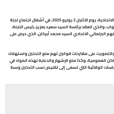
شارك عضوات وأعضاء الفريق الاشتراكي – المعارضة الاتحادية، يوم الاثنين 2 يونيو 2025، في أشغال اجتماع لجنة
ب، والذي انعقد برئاسة السيد سعيد بعزيز، رئيس اللجنة،
نهم البرلماني الاتحادي السيد محمد أبركان، الذي حرص على
والتصويت على مقترحات قوانين تهم منع التدخين واستهلاك
كن العمومية، وكذا منع الإشهار والدعاية لهذه المواد في
لسياسات الوقائية التي تسعى إلى تقليص نسب التدخين وسط