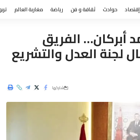
إقتصاد
حوادث
ثقافة و فن
رياضة
مغاربة العالم
تربو
د أبركان… الفريق
ل لجنة العدل والتشريع
شاركها