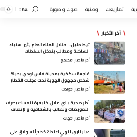
ية
تمازيغت
وطنية
صوت و صورة
Aa
أخر الأخبار
تيط مليل.. احتلال الملك العام يثير استياء
الساكنة ومطالب بتدخل السلطات
أخر الأخبار
مجتمع
فاجعة سككية بمدينة فاس تودي بحياة
شخص مجهول الهوية تحت عجلات القطار
أخر الأخبار
حوادث
أطر صحية ببني ملال-خنيفرة تتمسك بصرف
التعويضات وتطالب بالشفافية والإنصاف
أخر الأخبار
جهات
عيار ناري يُنهي اعتداءً خطيراً لسوابق على