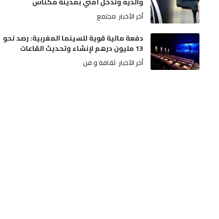
والديه وتدخل أمني بمدينة مكناس
أخر الأخبار
مجتمع
دفعة مالية قوية للسينما المغربية: رصد نحو
13 مليون درهم لإنشاء وتحديث القاعات
أخر الأخبار
ثقافة و فن