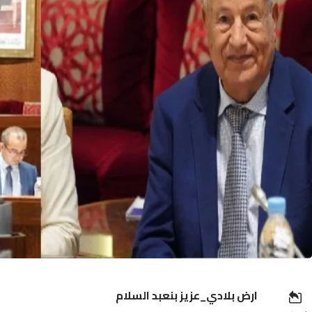
ارض بلادي_عزيز بنعبد السلام