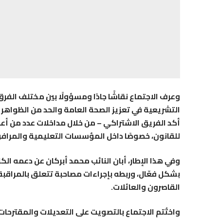
وعرف الاجتماع نقاشًا جادًا ومسؤولًا بين مختلف الف
التشريعية في تعزيز الصحة العامة والحد من الظواهر 
أكد الفريق الاشتراكي – من خلال مداخلات عدد من أع
للقانون، خصوصًا داخل المؤسسات التعليمية والمرافق
وفي هذا الإطار، أبان النائب محمد أبركان عن دعمه ال
بشكل فعّال، وربطه بإجراءات مصاحبة تتعلق بالمراقبة،
القاصرون والعائلات.
واختُتم الاجتماع بالتصويت على التعديلات والمقت