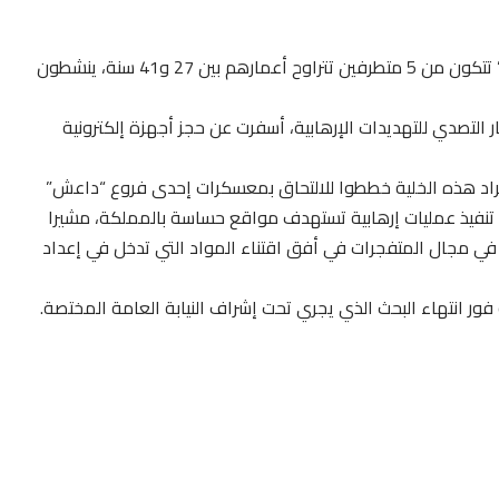
، اليوم الخميس، من تفكيك خلية إرهابية موالية ل “داعش” تتكون من 5 متطرفين تتراوح أعمارهم بين 27 و41 سنة، ينشطون
ر التصدي للتهديدات الإرهابية، أسفرت عن حجز أجهزة إلكترونية
فراد هذه الخلية خططوا للالتحاق بمعسكرات إحدى فروع “داعش”
 تنفيذ عمليات إرهابية تستهدف مواقع حساسة بالمملكة، مشيرا
 في مجال المتفجرات في أفق اقتناء المواد التي تدخل في إعداد
 فور انتهاء البحث الذي يجري تحت إشراف النيابة العامة المختصة.