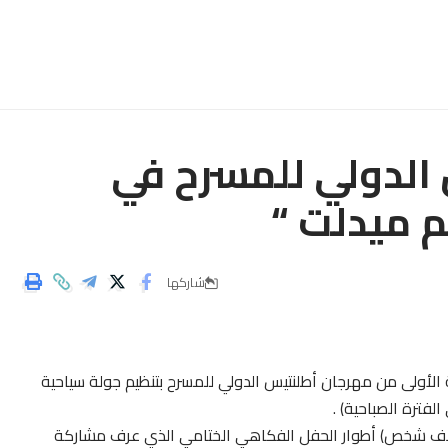
ن الدولي للمسرح في
م ميدلت “
شاركها
) فعاليات النسخة الأولى من مهرجان أطلنتيس الدولي للمسرح بتنظيم جولة سياحية
ترة الصباحية) .
لفترة المسائية ، تابع جمهور غفير (قدر بمايناهز10 آلاف شخص) أطوار الحفل الفكاهي الختامي الذي عرف مشاركة