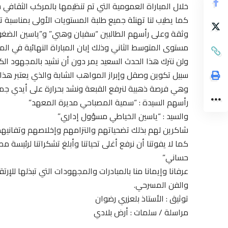
خلال المباراة العمومية التي تم تنظيمها بالمركب الثقافي سيدي بليوط 
كما يطيب لنا تهنئة جميع طلبة المستويات الأولى بمناسبة 
وثقة وعلى رأسهم الطالبين “سفيان وهبي” و”ياسين الضغوي”
مستوى المتوسط الثاني وذلك إبان المباراة النهائية في المسر
ولن نترك هذا الحدث السعيد يمر دون أن نشيد بالمجهود الكبي
سبيل تكوين وصقل وإبراز المواهب الشابة والذي يعتبر هذا ا
وهي فرصة ذهبية لنرفع القبعة ونشد بحرارة على أيدي ج
رأسهم السيدة : “سمية المصباحي مديرة المعهد”
والسيد : “ياسين الخياطي مسؤول إداري”
شاكرين لهم بذلك تضحياتهم والتزامهم وإخلاصهم وتفانيه
كما لا يفوتنا أن نرفع أغلى تحياتنا وأبلغ تشكراتنا لرئيسة
حساني”
عرفانا وإيمانا منا بالمبادرات والمجهودات التي تبذلها ل
والفن المسرحي.
توثيق : الأستاذ بلعزري رضوان
مراسلة / سلمات : أرض بلادي