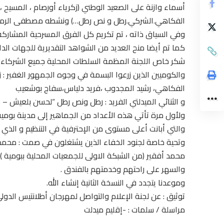
أسماء وازنة على الصعيد الوطني (زكرياء أورصام ، المسيح ،
الفكاهي.الشركي.رطل و نص رطل…) ونشطه مصطفى الرما
وفي السياق ذاته ، تم تكريم كل الفرق المسرحية المشاركة (
كما تم أيضا منح العديد من الشواهد التقديرية للجهات الدا
شكر خاص اللجنة المظمة السلطات المحلية جميع الشركاء و
والكوميين الذين زرعوا البسمة في وجوه الجمهور الغفير : 
الفكاهي، رشيد المجدوب ،فريد دلياس،سفاج بوشعيب
و الثنائي الميدلتي الفريد : رطل ونص رطل “لحسن بلعيش –
ولأول مرة تأتي هذه الأعداد من الجماهير إلى مدينة بوم
والتي أبانت أعلى مستوى من الإحترفية في التنظيم و الذي ع
وتحية خاصة لجنود الخفاء الذين يشتغلون في صمت : محمد 
محمد أفقير (من الشبكة الاولى للجمعيات المحلية ببومية ) 
والسهر على راحتهم وخدمتهم بالفندق .
وموعدنا يتجدد في النسخة الثانية إنشاء الله.
توثيق : عن لجنة الإعلام والتواصل لمهرجان أطلانتيس الدولي
مراسلة / سلمات : -إقليم ميدلت