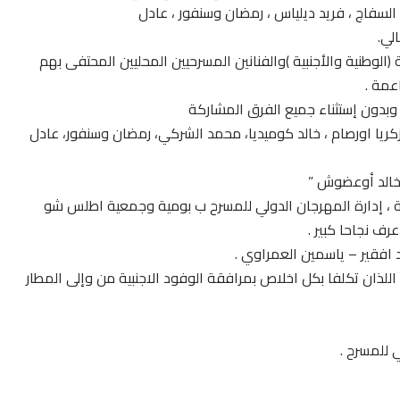
 السفاج ، فريد ديلياس ، رمضان وسنفور ، عادل
لي.
الوطنية والأجنبية )والفنانين المسرحيين المحليين المحتفى بهم
عمة .
بدون إستثناء جميع الفرق المشاركة
زكريا اورصام ، خالد كوميديا، محمد الشركي، رمضان وسنفور، عادل
 خالد أوعضوش ”
ية ، إدارة المهرجان الدولي للمسرح ب بومية وجمعية اطلس شو
رف نجاحا كبير .
افقير – ياسمين العمراوي .
اللذان تكلفا بكل اخلاص بمرافقة الوفود الاجنبية من وإلى المطار
 للمسرح .