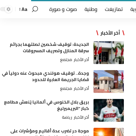
ية
تمازيغت
وطنية
صوت و صورة
Aa
أخر الأخبار
الجديدة: توقيف شخصين لصلتهما بجرائم
سرقة المنازل وتصريف المسروقات
أخر الأخبار
مجتمع
وجدة.. توقيف هولندي مبحوث عنه دولياً في
قضايا الجريمة العابرة للحدود
أخر الأخبار
مجتمع
بريق بلال الخنوس في ألمانيا يُنعش مطامع
كبار “البريميرليغ
أخر الأخبار
رياضة
موجة حر تضرب عدة أقاليم ومؤشرات على