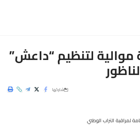
ة موالية لتنظيم “داعش”
ناظور
شاركها
امة لمراقبة التراب الوطني