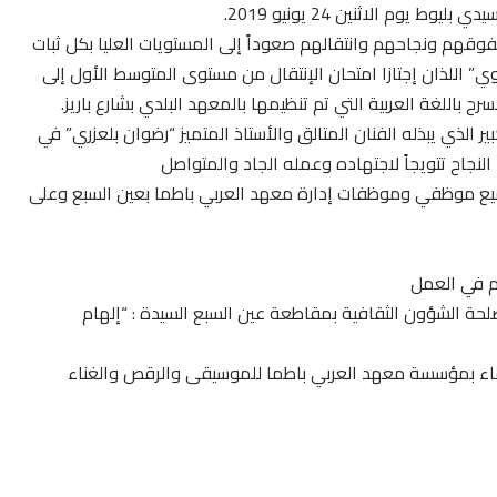
يوم الاثنين 24 يونيو 2019.
تفوقهم ونجاحهم وانتقالهم صعوداً إلى المستويات العليا بكل ثبات
 اللذان إجتازا امتحان الإنتقال من مستوى المتوسط الأول إلى
ح باللغة العربية التي تم تنظيمها بالمعهد البلدي بشارع باريز.
ر الذي يبذله الفنان المتالق والأستاذ المتميز “رضوان بلعزري” في
لنجاح تتويجاً لاجتهاده وعمله الجاد والمتواصل
ميع موظفي وموظفات إدارة معهد العربي باطما بعين السبع وعلى
م في العمل
 مصلحة الشؤون الثقافية بمقاطعة عين السبع السيدة : “إلهام
لإرتقاء بمؤسسة معهد العربي باطما للموسيقى والرقص والغناء