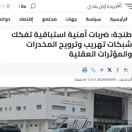
Aa
لرئيسية
سياسة
جهات
مجتمع
إقتصاد
حوادث
جة: ضربات أمنية استباقية تفكك
كات تهريب وترويج المخدرات
لمؤثرات العقلية
2026/06/ at 12:41 مساءً