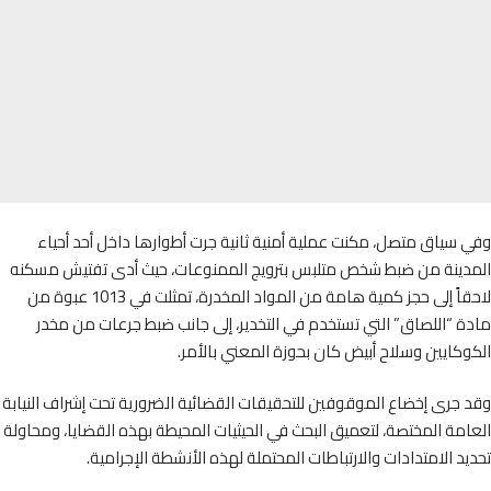
سياق متصل، مكنت عملية أمنية ثانية جرت أطوارها داخل أحد أحياء
دينة من ضبط شخص متلبس بترويج الممنوعات، حيث أدى تفتيش مسكنه
لاحقاً إلى حجز كمية هامة من المواد المخدرة، تمثلت في 1013 عبوة من
 “اللصاق” التي تستخدم في التخدير، إلى جانب ضبط جرعات من مخدر
كايين وسلاح أبيض كان بحوزة المعني بالأمر.
جرى إخضاع الموقوفين للتحقيقات القضائية الضرورية تحت إشراف النيابة
مة المختصة، لتعميق البحث في الحيثيات المحيطة بهذه القضايا، ومحاولة
د الامتدادات والارتباطات المحتملة لهذه الأنشطة الإجرامية.