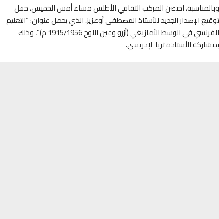
لمناسبة، احتضن المركب الثقافي الأطلس مساء أمس الخميس، حفل
ع الإصدار الجديد للأستاذ المصطفى أوعزيز، الذي يحمل عنوان: “التعليم
الفرنسي في الوسط الأمازيغي (أزرو وعين اللوح 1915/1956 م)”، وذلك
ركة الأستاذة ثريا الإدريسي.