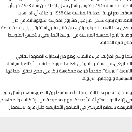
انطلق منذ سنة 1915، وتكرس بشكل فعلي ابتداءً من سنة 1923، قبل أن
يتوقف مع نهاية الحماية الفرنسية سنة 1956. وأضاف أن الدراسات
اصرة ركزت بشكل كبير على مشروع المدرسة الكولونيالية، في حين
ى هذا العمل المونوغرافي، من خلال منهج استقرائي، إلى إعادة قراءة
بة تاريخ المدرسة الفرنسية في الوسط الأمازيغي بالأطلس المتوسط
 فترة الحماية.
 وضع المؤلف قراءة الكتاب، وهو من إصدارات المعهد الثقافي
ازيغي، في سياقها التاريخي العام، المرتبط بما سُمي آنذاك بالسياسة
بوية “البربرية”، مقدماً قراءة معكوسة تركز على مدى تحقق أهدافها
اسية وتوجهاتها التربوية.
خلق تقديم هذا الكتاب نقاشاً مستفيضاً بين الحضور، ساهم بشكل كبير
ثراء الحوار، وفتح آفاقاً جديدة لفهم مجموعة من الإشكالات والمفاهيم
تبطة بالتعليم الفرنسي في المناطق الأمازيغية خلال فترة الاستعمار.