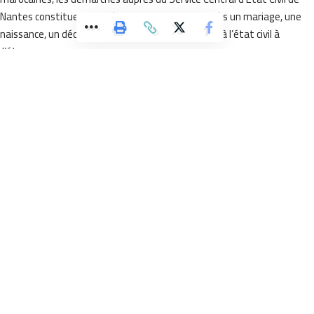
Nantes constituent une étape indispensable après un mariage, un
naissance, un décès ou toute autre formalité liée à l’état civil à
l’étranger.
Pourtant, les témoignages faisant état de délais importants et d
difficultés de communication se multiplient.
Les avis publiés en ligne évoquent régulièrement des dossiers en
attente pendant plusieurs mois, parfois davantage, des courriers
restés sans réponse et l’impossibilité d’obtenir des informations
précises sur l’avancement des démarches.