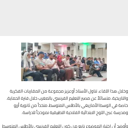
ل هذا اللقاء، تناول الأستاذ أوعزيز مجموعة من المقاربات الفكرية
اريخية، متسائلاً عن مصير التعليم الفرنسي بالمغرب خلال فترة الحماية،
 في الوسط الأمازيغي بالأطلس المتوسط، متخذاً من ثانوية أزرو
سة عين اللوح الابتدائية الفلاحية التطبيقية نموذجاً للدراسة.
ح أن اختيار الموضوع نابع من كون التعليم الفرنسي بالأطلس المتوسط