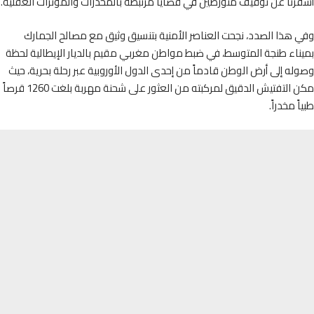
تا عن توقيف متورطين في قضايا مرتبطة بالمخدرات والمؤثرات العقلية.
هذا الصدد، نجحت العناصر الأمنية بتنسيق وثيق مع مصالح الجمارك
اء طنجة المتوسط، في ضبط مواطن مغربي مقيم بالديار الإيطالية لحظة
ه إلى أرض الوطن قادماً من إحدى الدول الأوروبية عبر رحلة بحرية، حيث
مكن التفتيش الدقيق لمركبته من العثور على شحنة مهربة بلغت 1260 قرصاً
 مخدراً.