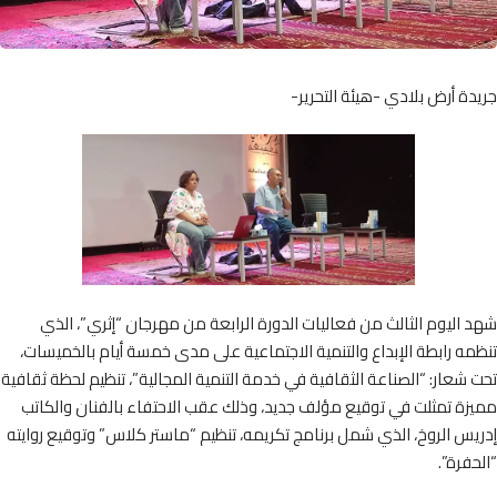
ة أرض بلادي -هيئة التحرير-
اليوم الثالث من فعاليات الدورة الرابعة من مهرجان “إثري”، الذي
ه رابطة الإبداع والتنمية الاجتماعية على مدى خمسة أيام بالخميسات،
شعار: “الصناعة الثقافية في خدمة التنمية المجالية”، تنظيم لحظة ثقافية
ة تمثلت في توقيع مؤلف جديد، وذلك عقب الاحتفاء بالفنان والكاتب
س الروخ، الذي شمل برنامج تكريمه، تنظيم “ماستر كلاس” وتوقيع روايته
فرة”.