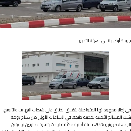
ة أرض بلادي -هيئة التحرير-
طار مجهوداتها المتواصلة لتضييق الخناق على شبكات التهريب والترويج،
المصالح الأمنية بمدينة طنجة، في الساعات الأولى من صباح يومه
الجمعة 5 يونيو 2026، حملة أمنية مكثفة توجت بتنفيذ عمليتين نوعيتين