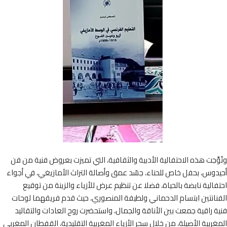
ِّجت هذه الاحتفالية الأدبية والثقافية، التي تميزت بعروض فنية من فن
وس، بحفل خاص للحناء، جسّد عمق وأصالة التراث الأمازيغي، في أجواء
الية نابضة بالحياة، فضلا عن تنظيم عرض للأزياء والزينة من توقيع
انتين ابتسام الدحماني ولطيفة المنصوري، حيث قدم فريقهما لوحات
 راقية جمعت بين الأناقة والجمال، واستحضرت روح العادات والتقاليد
ربية الأصيلة، من خلال سحر الأزياء المغربية التقليدية، القفطان المغربي